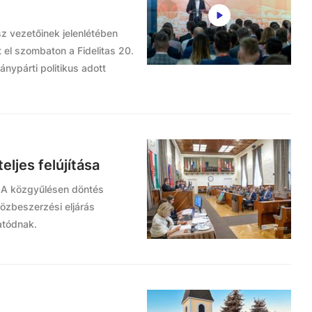
z vezetőinek jelenlétében
el szombaton a Fidelitas 20.
ypárti politikus adott
ljes felújítása
. A közgyűlésen döntés
 közbeszerzési eljárás
tatódnak.