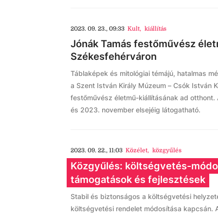
2023. 09. 23., 09:33
Kult
,
kiállítás
Jónák Tamás festőművész életm
Székesfehérváron
Táblaképek és mitológiai témájú, hatalmas mé
a Szent István Király Múzeum – Csók István 
festőművész életmű-kiállításának ad otthont. A
és 2023. november elsejéig látogatható.
2023. 09. 22., 11:03
Közélet
,
közgyűlés
Közgyűlés: költségvetés-módos
támogatások és fejlesztések
Stabil és biztonságos a költségvetési helyzet
költségvetési rendelet módosítása kapcsán. A