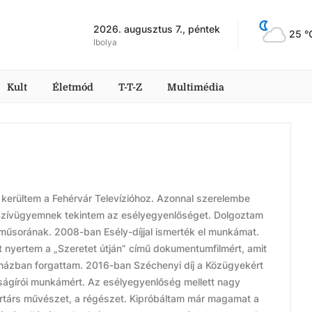
2026. augusztus 7., péntek
25
 °
Ibolya
Kult
Életmód
T-T-Z
Multimédia
erültem a Fehérvár Televízióhoz. Azonnal szerelembe
 Szívügyemnek tekintem az esélyegyenlőséget. Dolgoztam
űsorának. 2008-ban Esély-díjjal ismerték el munkámat.
t nyertem a „Szeretet útján” című dokumentumfilmért, amit
házban forgattam. 2016-ban Széchenyi díj a Közügyekért
jságírói munkámért. Az esélyegyenlőség mellett nagy
ortárs művészet, a régészet. Kipróbáltam már magamat a