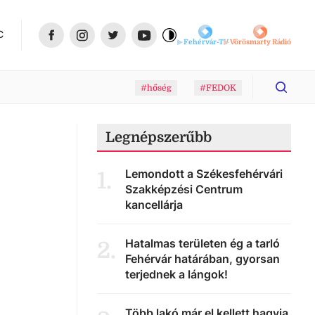
C
Fehérvár-TV
Vörösmarty Rádió
#hőség
#FEDOK
Legnépszerűbb
Lemondott a Székesfehérvári
1
.
Szakképzési Centrum
kancellárja
Hatalmas területen ég a tarló
2
.
Fehérvár határában, gyorsan
terjednek a lángok!
Több lakó már el kellett hagyja