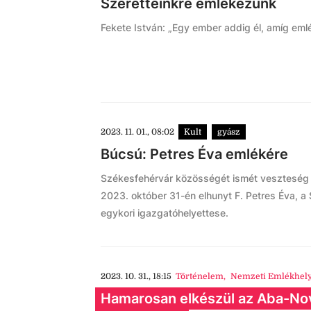
Szeretteinkre emlékezünk
Fekete István: „Egy ember addig él, amíg eml
2023. 11. 01., 08:02
Kult
gyász
Búcsú: Petres Éva emlékére
Székesfehérvár közösségét ismét veszteség é
2023. október 31-én elhunyt F. Petres Éva, a
egykori igazgatóhelyettese.
2023. 10. 31., 18:15
Történelem
,
Nemzeti Emlékhel
Hamarosan elkészül az Aba-No