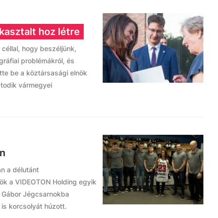
asztalt hoz létre
 céllal, hogy beszéljünk,
ráfiai problémákról, és
tte be a köztársasági elnök
atodik vármegyei
on
n a délutánt
lnök a VIDEOTON Holding egyik
ay Gábor Jégcsarnokba
is korcsolyát húzott.