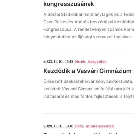
kongresszusának
A Sóstói Stadionban kormánytagok és a Fides
Cser-Palkovics András beszédével kezdődött 
kongresszusa. A rendezvényen számos kormán
iránymutatást az ifjúsági szervezet tagjainak.
2023. 11. 10., 15:13
Hírek
,
közgyűlés
Kezdődik a Vasvári Gimnázium te
Ülésezett Székesfehérvár képviselőtestülete
született Vasvári Gimnázium felújítására kiírt
indításáról és más fontos fejlesztések is foly
2023. 11. 01., 16:16
Fotó
,
mindenszentek