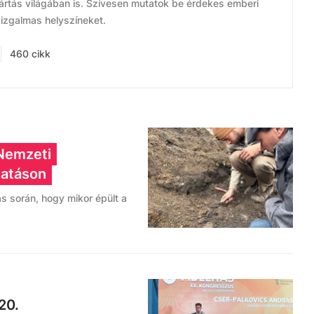
yártás világában is. Szívesen mutatok be érdekes emberi
 izgalmas helyszíneket.
460 cikk
 Nemzeti
satáson
s során, hogy mikor épült a
20.