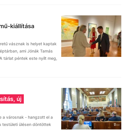
ű-kiállítása
retű vásznak is helyet kaptak
Képtárban, ami Jónák Tamás
 tárlat péntek este nyílt meg,
ítás, új
e a városnak - hangzott el a
 testületi ülésen döntöttek