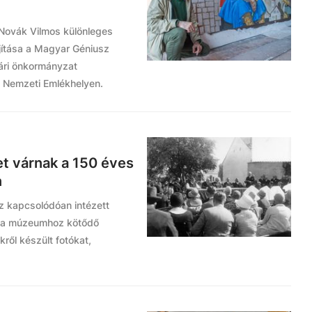
ovák Vilmos különleges
jítása a Magyar Géniusz
ári önkormányzat
s Nemzeti Emlékhelyen.
 várnak a 150 éves
n
z kapcsolódóan intézett
ák a múzeumhoz kötődő
ről készült fotókat,