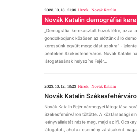
2023. 10. 13., 21:38
Hírek
,
Novák Katalin
Novák Katalin demográfiai kerek
„Demográfiai kerekasztalt hozok létre, azzal a
gondolkodjunk közösen az előttünk álló demog
keressünk együtt megoldást azokra” - jelente
pénteken Székesfehérváron. Novák Katalin h
látogatásának helyszíne Fejér...
2023. 10. 12., 18:23
Hírek
,
Novák Katalin
Novák Katalin Székesfehérvár
Novák Katalin Fejér vármegyei látogatása sorá
Székesfehérváron töltötte. A köztársasági e
leányvállalatát nézte meg, majd az ifj. Ocsk
látogatott, ahol az esemény zárásaként maga 