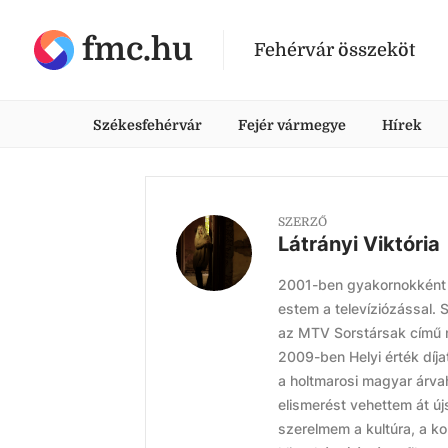
fmc.hu
Fehérvár összeköt
Székesfehérvár
Fejér vármegye
Hírek
SZERZŐ
Látrányi Viktória
2001-ben gyakornokként k
estem a televíziózással.
az MTV Sorstársak című m
2009-ben Helyi érték díja
a holtmarosi magyar árva
elismerést vehettem át ú
szerelmem a kultúra, a k