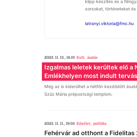
klipp készítés és a filmg
sorsokat, történeteket és
latranyi.viktoria@fmc.hu
2023. 11. 13., 18:19
Kult
,
ásatás
Izgalmas leletek kerültek elő a
Emlékhelyen most indult tervá
Még az is kiderülhet a hétfőn kezdődött ásatá
Szűz Mária prépostsági templom.
2023. 11. 11., 19:56
Közélet
,
politika
Fehérvár ad otthont a Fidelitas 