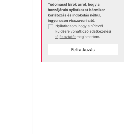
Tudomásul bírok arról, hogy a
hozzájáruló nyilatkozat bármikor
korlátozás és indokolás nélkül,
ingyenesen visszavonható.
Nyilatkozom, hogy a hírlevél
✓
küldésre vonatkozó
adatkezelési
tájékoztatót
megismertem.
Feliratkozás