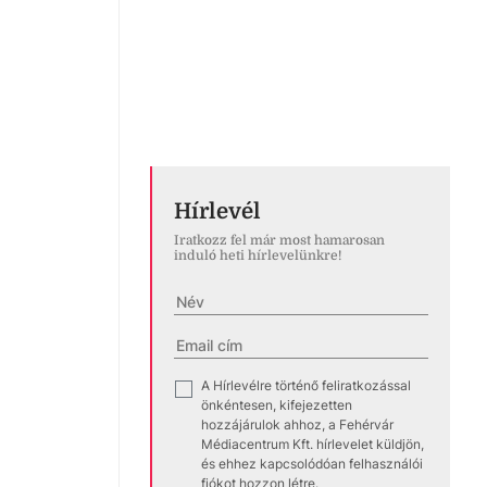
Hírlevél
Iratkozz fel már most hamarosan
induló heti hírlevelünkre!
A Hírlevélre történő feliratkozással
✓
önkéntesen, kifejezetten
hozzájárulok ahhoz, a Fehérvár
Médiacentrum Kft. hírlevelet küldjön,
és ehhez kapcsolódóan felhasználói
fiókot hozzon létre.