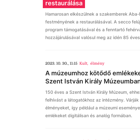
restaurálása
Hamarosan elkészülnek a szakemberek Aba-N
festményének a restaurálásával. A secco felú
program támogatásával és a fenntartó fehérv
hozzájárulásával valósul meg az idén 85 éve
2023. 10. 30., 11:15
Kult
,
élmény
A múzeumhoz kötődő emlékeket
Szent István Király Múzeumba
150 éves a Szent István Király Múzeum, ehhe
felhívást a látogatókhoz az intézmény. Várj
élményeket, így például a múzeumi események
emlékeket digitálisan és analóg formában.