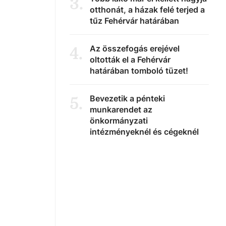
3
.
otthonát, a házak felé terjed a
tűz Fehérvár határában
Az összefogás erejével
4
.
oltották el a Fehérvár
határában tomboló tüzet!
Bevezetik a pénteki
5
.
munkarendet az
önkormányzati
intézményeknél és cégeknél