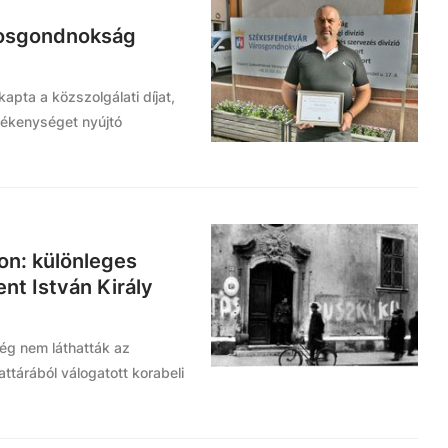
árosgondnokság
pta a közszolgálati díjat,
vékenységet nyújtó
on: különleges
ent István Király
ég nem láthatták az
ttárából válogatott korabeli