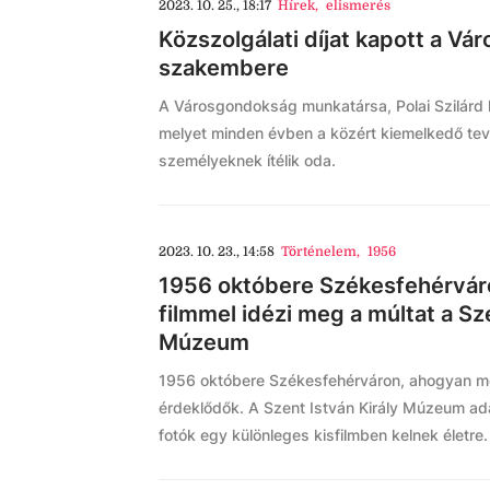
2023. 10. 25., 18:17
Hírek
,
elismerés
Közszolgálati díjat kapott a V
szakembere
A Városgondokság munkatársa, Polai Szilárd ka
melyet minden évben a közért kiemelkedő te
személyeknek ítélik oda.
2023. 10. 23., 14:58
Történelem
,
1956
1956 októbere Székesfehérvár
filmmel idézi meg a múltat a Sz
Múzeum
1956 októbere Székesfehérváron, ahogyan m
érdeklődők. A Szent István Király Múzeum ada
fotók egy különleges kisfilmben kelnek életre.