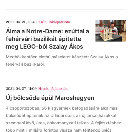
2021. 04. 21., 13:43
Kult
,
lokálpatrióta
Álma a Notre-Dame: ezúttal a
fehérvári bazilikát építette
meg LEGO-ból Szalay Ákos
Meghökkentően élethű másolatot készített Szalay Ákos a
fehérvári bazilikáról.
2021. 04. 07., 11:09
Hírek
,
fejlesztés
Új bölcsőde épül Maroshegyen
4 csoportszobás, 56 kisgyermek befogadására alkalmas
bölcsődét építenek az Úrhidai úton, az új társasházakkal
szembeni lévő, üres, önkormányzati telken. A fejlesztéshez
több mint 1 milliárd forintos vissza nem térítendő uniós