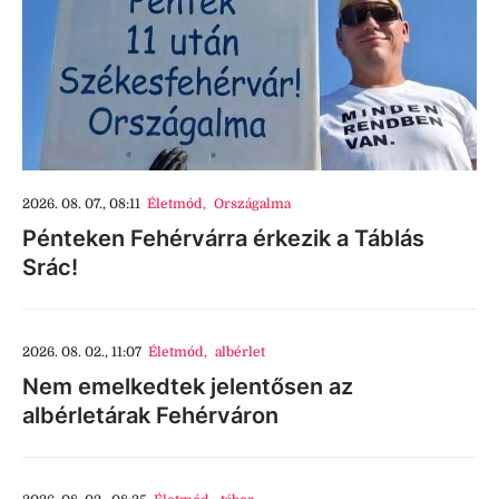
2026. 08. 07., 08:11
Életmód
,
Országalma
Pénteken Fehérvárra érkezik a Táblás
Srác!
2026. 08. 02., 11:07
Életmód
,
albérlet
Nem emelkedtek jelentősen az
albérletárak Fehérváron