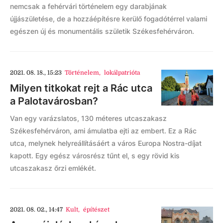
nemcsak a fehérvári történelem egy darabjának
újjászületése, de a hozzáépítésre kerülő fogadótérrel valami
egészen új és monumentális születik Székesfehérváron.
2021. 08. 18., 15:23
Történelem
,
lokálpatrióta
Milyen titkokat rejt a Rác utca
a Palotavárosban?
Van egy varázslatos, 130 méteres utcaszakasz
Székesfehérváron, ami ámulatba ejti az embert. Ez a Rác
utca, melynek helyreállításáért a város Europa Nostra-díjat
kapott. Egy egész városrész tűnt el, s egy rövid kis
utcaszakasz őrzi emlékét.
2021. 08. 02., 14:47
Kult
,
építészet