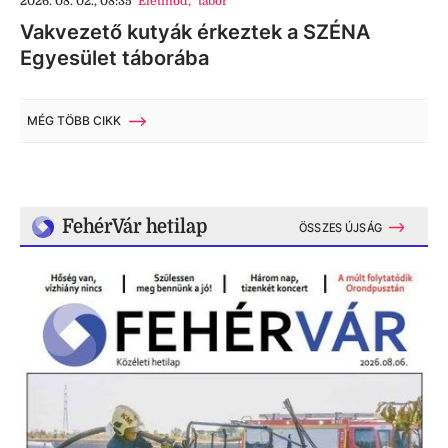
2026. 08. 02., 08:35
Életmód
,
tábor
Vakvezető kutyák érkeztek a SZÉNA
Egyesület táborába
MÉG TÖBB CIKK
FehérVár hetilap
ÖSSZES ÚJSÁG