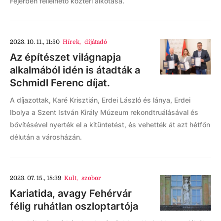
Fejérben fellelhető köztéri alkotása.
2023. 10. 11., 11:50
Hírek
,
díjátadó
Az építészet világnapja
alkalmából idén is átadták a
Schmidl Ferenc díjat.
A díjazottak, Karé Krisztián, Erdei László és lánya, Erdei
Ibolya a Szent István Király Múzeum rekondtruálásával és
bővítésével nyerték el a kitüntetést, és vehették át azt hétfőn
délután a városházán.
2023. 07. 15., 18:39
Kult
,
szobor
Kariatida, avagy Fehérvár
félig ruhátlan oszloptartója