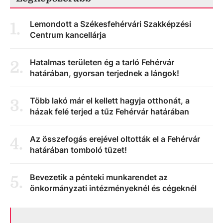
Lemondott a Székesfehérvári Szakképzési
1
.
Centrum kancellárja
Hatalmas területen ég a tarló Fehérvár
2
.
határában, gyorsan terjednek a lángok!
Több lakó már el kellett hagyja otthonát, a
3
.
házak felé terjed a tűz Fehérvár határában
Az összefogás erejével oltották el a Fehérvár
4
.
határában tomboló tüzet!
Bevezetik a pénteki munkarendet az
5
.
önkormányzati intézményeknél és cégeknél