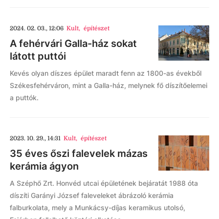
2024. 02. 03., 12:06
Kult
,
építészet
A fehérvári Galla-ház sokat
látott puttói
Kevés olyan díszes épület maradt fenn az 1800-as évekből
Székesfehérváron, mint a Galla-ház, melynek fő díszítőelemei
a puttók.
2023. 10. 29., 14:31
Kult
,
építészet
35 éves őszi falevelek mázas
kerámia ágyon
A Széphő Zrt. Honvéd utcai épületének bejáratát 1988 óta
díszíti Garányi József faleveleket ábrázoló kerámia
falburkolata, mely a Munkácsy-díjas keramikus utolsó,