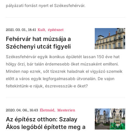
pályázati forrást nyert el Székesfehérvár.
2021. 03. 01., 18:41
Kult
,
építészet
Fehérvár hat múzsája a
Széchenyi utcát figyeli
Székesfehérvár egyik ikonikus épületét lassan 150 éve hat
hölgy őrzi, bár talán érdemesebb őket múzsaként említeni.
Minden nap ezrek, sőt tízezrek haladnak el vigyázó szemeik
előtt a város egyik legforgalmasabb útvonalán. De vajon
feltekintünk-e rájuk, észrevesszük-e őket?
2020. 04. 06., 16:43
Életmód
,
Mesterien
Az építész otthon: Szalay
Ákos legóból építette meg a