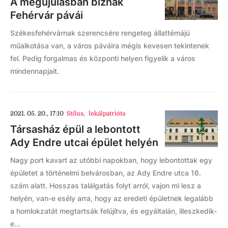
A megújulásban bíznak
Fehérvár pávái
Székesfehérvárnak szerencsére rengeteg állattémájú
műalkotása van, a város páváira mégis kevesen tekintenek
fel. Pedig forgalmas és központi helyen figyelik a város
mindennapjait.
2021. 05. 20., 17:10
Stílus
,
lokálpatrióta
Társasház épül a lebontott
Ady Endre utcai épület helyén
Nagy port kavart az utóbbi napokban, hogy lebontottak egy
épületet a történelmi belvárosban, az Ady Endre utca 16.
szám alatt. Hosszas találgatás folyt arról, vajon mi lesz a
helyén, van-e esély arra, hogy az eredeti épületnek legalább
a homlokzatát megtartsák felújítva, és egyáltalán, illeszkedik-
e...