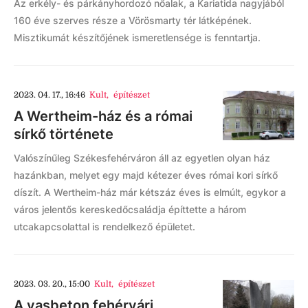
Az erkély- és párkányhordozó nőalak, a Kariatida nagyjából
160 éve szerves része a Vörösmarty tér látképének.
Misztikumát készítőjének ismeretlensége is fenntartja.
2023. 04. 17., 16:46
Kult
,
építészet
A Wertheim-ház és a római
sírkő története
Valószínűleg Székesfehérváron áll az egyetlen olyan ház
hazánkban, melyet egy majd kétezer éves római kori sírkő
díszít. A Wertheim-ház már kétszáz éves is elmúlt, egykor a
város jelentős kereskedőcsaládja építtette a három
utcakapcsolattal is rendelkező épületet.
2023. 03. 20., 15:00
Kult
,
építészet
A vasbeton fehérvári