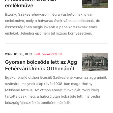
emlékműve
Bizony, Székesfehérváron még a vasbetonnak is van
emlékműve, mely a hatvanas évek városiasodásának, de
összességében mégis inkább a panelkorszaknak emel
emléket. Jelenleg épp nem túl rózsás környezetben.
2022. 10. 08., 10:57
Kult
,
várostörténet
Gyorsan bölcsőde lett az Agg
Fehérvári Úrinők Otthonából
Egykor önálló otthon létesült Székesfehérváron az agg úrinők
számára, melynek alapkövét 1938-ban maga Horthy
Miklósné tette le. Az otthon eredeti funkcióját rövid ideig
tartotta csak meg, a háború után bölcsőde lett, ma pedig
készségfejlesztő központként működik.