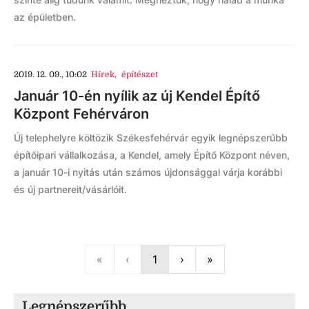
az épületben.
2019. 12. 09., 10:02
Hírek
,
építészet
Január 10-én nyílik az új Kendel Építő
Központ Fehérváron
Új telephelyre költözik Székesfehérvár egyik legnépszerűbb
építőipari vállalkozása, a Kendel, amely Építő Központ néven,
a január 10-i nyitás után számos újdonsággal várja korábbi
és új partnereit/vásárlóit.
First
Previous
Next
Last
«
‹
1
›
»
Legnépszerűbb