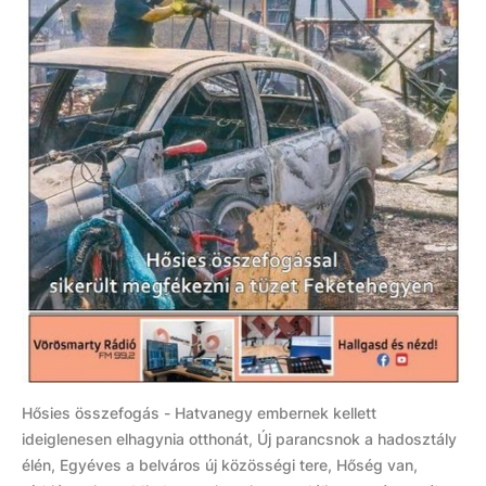
Hősies összefogás - Hatvanegy embernek kellett
ideiglenesen elhagynia otthonát, Új parancsnok a hadosztály
élén, Egyéves a belváros új közösségi tere, Hőség van,