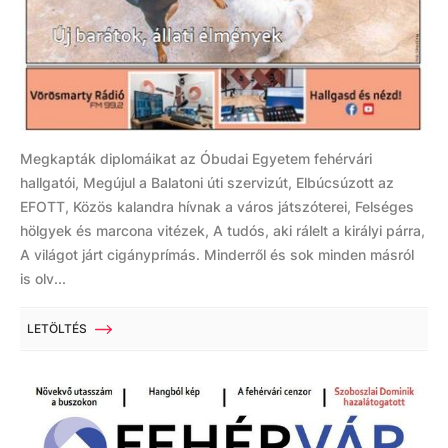
Megkapták diplomáikat az Óbudai Egyetem fehérvári
hallgatói, Megújul a Balatoni úti szervizút, Elbúcsúzott az
EFOTT, Közös kalandra hívnak a város játszóterei, Felséges
hölgyek és marcona vitézek, A tudós, aki rálelt a királyi párra,
A világot járt cigányprímás. Minderről és sok minden másról
is olv...
LETÖLTÉS