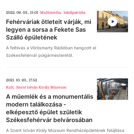
2022. 06. 03., 15:01
Multimédia
,
lokálpatrióta
Fehérváriak ötleteit várják, mi
legyen a sorsa a Fekete Sas
Szálló épületének
A felhívás a Vörösmarty Rádióban hangzott el
Székesfehérvár polgármesterétől.
2021. 10. 20., 17:52
Kult
,
Szent István Király Múzeum
A műemlék és a monumentális
modern találkozása -
elképesztő épület születik
Székesfehérvár belvárosában
A Szent István Király Múzeum Rendházépületének felújítása