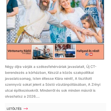
Négy díjra várják a székesfehérváriak javaslatait, Új CT-
berendezés a kórházban, Készül a közös szakpolitikai
javaslatcsomag, Isten éltesse Klára nénit!, A tisztított
szennyvíz sokat jelent a Sóstó vízutánpótlásában, A Zrínyi
utcai építkezésekről. Minderről és sok minden másról is
olvashatsz a 2026....
LETÖLTÉS