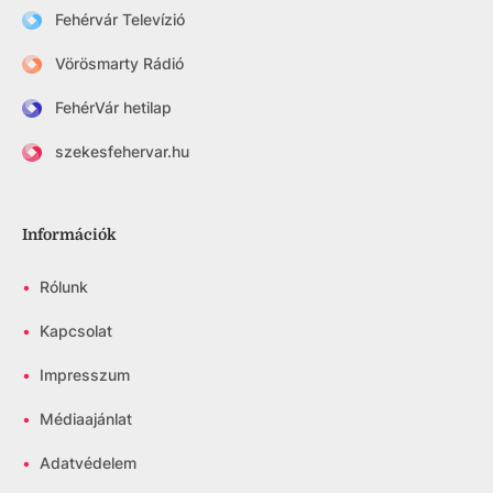
Fehérvár Televízió
Vörösmarty Rádió
FehérVár hetilap
szekesfehervar.hu
Információk
•
Rólunk
•
Kapcsolat
•
Impresszum
•
Médiaajánlat
•
Adatvédelem