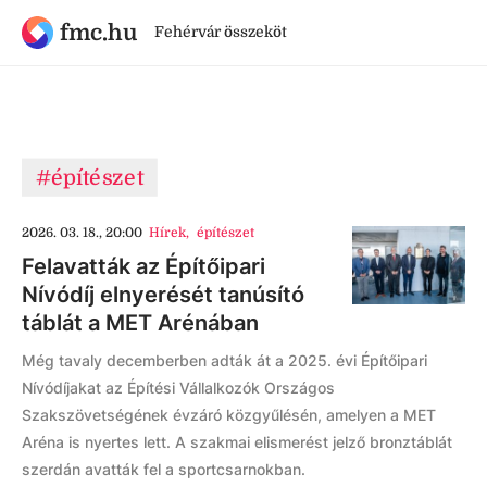
fmc.hu
Fehérvár összeköt
#építészet
2026. 03. 18., 20:00
Hírek
,
építészet
Felavatták az Építőipari
Nívódíj elnyerését tanúsító
táblát a MET Arénában
Még tavaly decemberben adták át a 2025. évi Építőipari
Nívódíjakat az Építési Vállalkozók Országos
Szakszövetségének évzáró közgyűlésén, amelyen a MET
Aréna is nyertes lett. A szakmai elismerést jelző bronztáblát
szerdán avatták fel a sportcsarnokban.