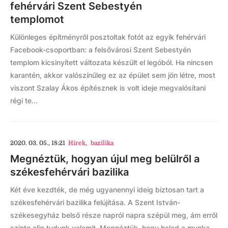
fehérvári Szent Sebestyén
templomot
Különleges építményről posztoltak fotót az egyik fehérvári
Facebook-csoportban: a felsővárosi Szent Sebestyén
templom kicsinyített változata készült el legóból. Ha nincsen
karantén, akkor valószínűleg ez az épület sem jön létre, most
viszont Szalay Ákos építésznek is volt ideje megvalósítani
régi te...
2020. 03. 05., 18:21
Hírek
,
bazilika
Megnéztük, hogyan újul meg belülről a
székesfehérvári bazilika
Két éve kezdték, de még ugyanennyi ideig biztosan tart a
székesfehérvári bazilika felújítása. A Szent István-
székesegyház belső része napról napra szépül meg, ám erről
szinte alig tudunk valamit. Megnéztük, hogy halad a munka