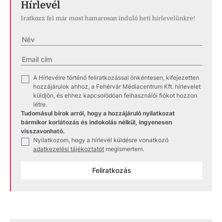
Hírlevél
Iratkozz fel már most hamarosan induló heti hírlevelünkre!
A Hírlevélre történő feliratkozással önkéntesen, kifejezetten
✓
hozzájárulok ahhoz, a Fehérvár Médiacentrum Kft. hírlevelet
küldjön, és ehhez kapcsolódóan felhasználói fiókot hozzon
létre.
Tudomásul bírok arról, hogy a hozzájáruló nyilatkozat
bármikor korlátozás és indokolás nélkül, ingyenesen
visszavonható.
Nyilatkozom, hogy a hírlevél küldésre vonatkozó
✓
adatkezelési tájékoztatót
megismertem.
Feliratkozás