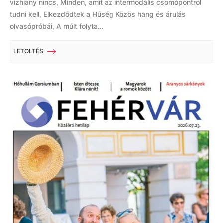
vízhiány nincs, Minden, amit az intermodális csomópontról
tudni kell, Elkezdődtek a Hűség Közös hang és árulás
olvasópróbái, A múlt folyta...
LETÖLTÉS