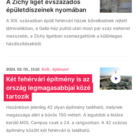
A Zichy liget évszázados
épületdíszeinek nyomában
A XIX. században épült fehérvári házak bővelkednek rejtett
látnivalókban, a Galla-ház puttói után most pár száz méterrel
messzebb, a Zichy ligetben szemezgettünk a különleges
házdíszítésekből.
2024. 02. 05., 13:25
Kult
,
építészet
Két fehérvári építmény is az
ország legmagasabbjai közé
tartozik
Hazánkban jelenleg 42 olyan építmény található, melynek
magassága eléri a bűvös 100 métert. A legutóbb a listára
kerülő MOL Campus csak a 24. a rangsorban. A 42 százas
építmény között két fehérvári is található.