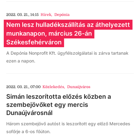
2022. 03. 21., 14:15
Hírek
,
Depónia
Nem lesz hulladékszállítás az áthelyezett
munkanapon, március 26-án
Székesfehérváron
A Depónia Nonprofit Kft. ügyfélszolgálatai is zárva tartanak
ezen a napon.
2022. 03. 21., 07:00
Közlekedés
,
Dunaújváros
Simán leszorította előzés közben a
szembejövőket egy mercis
Dunaújvárosnál
Három szembejövő autóst is leszorított egy előző Mercedes
sofőrje a 6-os főúton.