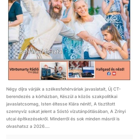
Négy díjra várják a székesfehérváriak javaslatait, Új CT-
berendezés a kórházban, Készül a közös szakpolitikai
javaslatcsomag, Isten éltesse Klára nénit!, A tisztított
szennyvíz sokat jelent a Sóstó vízutánpótlásában, A Zrínyi
utcai építkezésekről. Minderről és sok minden másról is
olvashatsz a 2026....