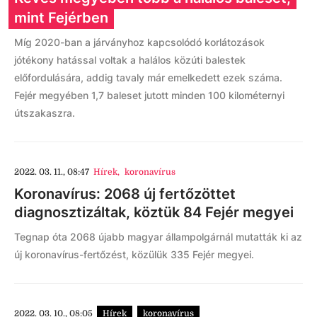
mint Fejérben
Míg 2020-ban a járványhoz kapcsolódó korlátozások
jótékony hatással voltak a halálos közúti balestek
előfordulására, addig tavaly már emelkedett ezek száma.
Fejér megyében 1,7 baleset jutott minden 100 kilométernyi
útszakaszra.
2022. 03. 11., 08:47
Hírek
,
koronavírus
Koronavírus: 2068 új fertőzöttet
diagnosztizáltak, köztük 84 Fejér megyei
Tegnap óta 2068 újabb magyar állampolgárnál mutatták ki az
új koronavírus-fertőzést, közülük 335 Fejér megyei.
2022. 03. 10., 08:05
Hírek
koronavírus