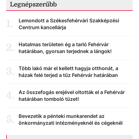
Legnépszerűbb
Lemondott a Székesfehérvári Szakképzési
1
.
Centrum kancellárja
Hatalmas területen ég a tarló Fehérvár
2
.
határában, gyorsan terjednek a lángok!
Több lakó már el kellett hagyja otthonát, a
3
.
házak felé terjed a tűz Fehérvár határában
Az összefogás erejével oltották el a Fehérvár
4
.
határában tomboló tüzet!
Bevezetik a pénteki munkarendet az
5
.
önkormányzati intézményeknél és cégeknél