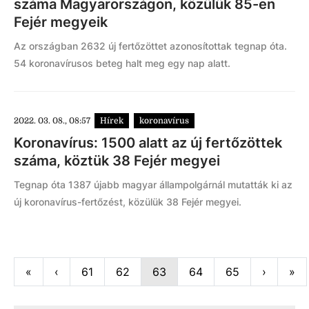
száma Magyarországon, közülük 85-en
Fejér megyeik
Az országban 2632 új fertőzöttet azonosítottak tegnap óta.
54 koronavírusos beteg halt meg egy nap alatt.
2022. 03. 08., 08:57
Hírek
koronavírus
Koronavírus: 1500 alatt az új fertőzöttek
száma, köztük 38 Fejér megyei
Tegnap óta 1387 újabb magyar állampolgárnál mutatták ki az
új koronavírus-fertőzést, közülük 38 Fejér megyei.
First
Previous
Next
La
«
‹
61
62
63
64
65
›
»