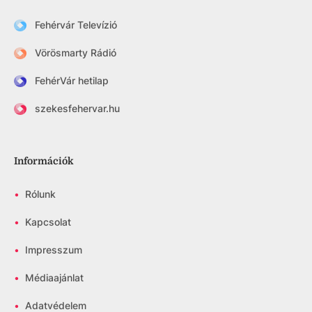
Fehérvár Televízió
Vörösmarty Rádió
FehérVár hetilap
szekesfehervar.hu
Információk
•
Rólunk
•
Kapcsolat
•
Impresszum
•
Médiaajánlat
•
Adatvédelem