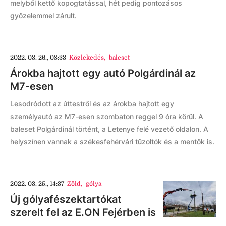
melyből kettő kopogtatással, hét pedig pontozásos
győzelemmel zárult.
2022. 03. 26., 08:33
Közlekedés
,
baleset
Árokba hajtott egy autó Polgárdinál az
M7-esen
Lesodródott az úttestről és az árokba hajtott egy
személyautó az M7-esen szombaton reggel 9 óra körül. A
baleset Polgárdinál történt, a Letenye felé vezető oldalon. A
helyszínen vannak a székesfehérvári tűzoltók és a mentők is.
2022. 03. 25., 14:37
Zöld
,
gólya
Új gólyafészektartókat
szerelt fel az E.ON Fejérben is