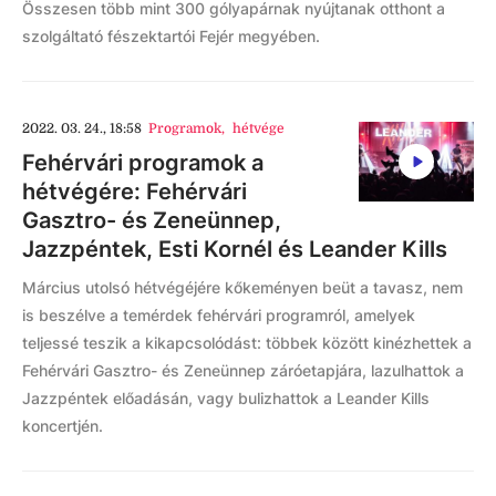
Összesen több mint 300 gólyapárnak nyújtanak otthont a
szolgáltató fészektartói Fejér megyében.
2022. 03. 24., 18:58
Programok
,
hétvége
Fehérvári programok a
hétvégére: Fehérvári
Gasztro- és Zeneünnep,
Jazzpéntek, Esti Kornél és Leander Kills
Március utolsó hétvégéjére kőkeményen beüt a tavasz, nem
is beszélve a temérdek fehérvári programról, amelyek
teljessé teszik a kikapcsolódást: többek között kinézhettek a
Fehérvári Gasztro- és Zeneünnep záróetapjára, lazulhattok a
Jazzpéntek előadásán, vagy bulizhattok a Leander Kills
koncertjén.