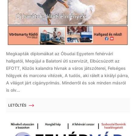
Megkapták diplomáikat az Óbudai Egyetem fehérvári
hallgatói, Megújul a Balatoni úti szervizút, Elbúcsúzott az
EFOTT, Közös kalandra hívnak a város játszóterei, Felséges
hölgyek és marcona vitézek, A tudós, aki rálelt a királyi párra,
A világot járt cigányprímás. Minderről és sok minden másról
is olv...
LETÖLTÉS