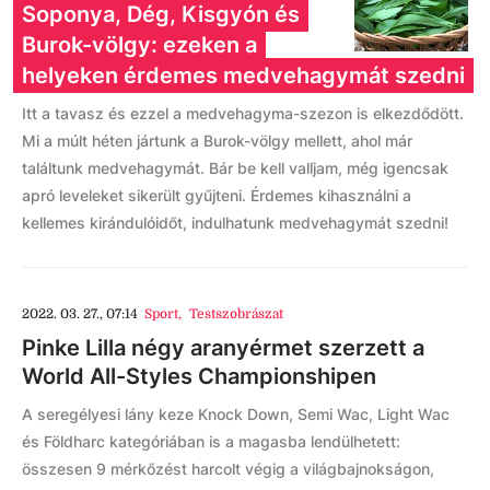
Soponya, Dég, Kisgyón és
Burok-völgy: ezeken a
helyeken érdemes medvehagymát szedni
Itt a tavasz és ezzel a medvehagyma-szezon is elkezdődött.
Mi a múlt héten jártunk a Burok-völgy mellett, ahol már
találtunk medvehagymát. Bár be kell valljam, még igencsak
apró leveleket sikerült gyűjteni. Érdemes kihasználni a
kellemes kirándulóidőt, indulhatunk medvehagymát szedni!
2022. 03. 27., 07:14
Sport
,
Testszobrászat
Pinke Lilla négy aranyérmet szerzett a
World All-Styles Championshipen
A seregélyesi lány keze Knock Down, Semi Wac, Light Wac
és Földharc kategóriában is a magasba lendülhetett:
összesen 9 mérkőzést harcolt végig a világbajnokságon,