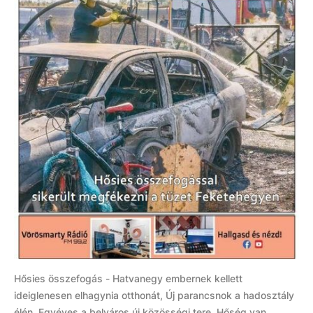
Hősies összefogás - Hatvanegy embernek kellett
ideiglenesen elhagynia otthonát, Új parancsnok a hadosztály
élén, Egyéves a belváros új közösségi tere, Hőség van,