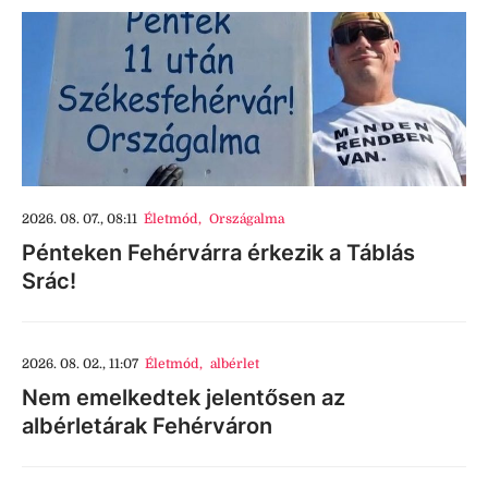
2026. 08. 07., 08:11
Életmód
,
Országalma
Pénteken Fehérvárra érkezik a Táblás
Srác!
2026. 08. 02., 11:07
Életmód
,
albérlet
Nem emelkedtek jelentősen az
albérletárak Fehérváron