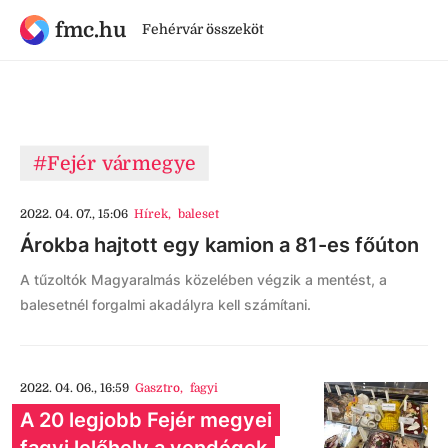
fmc.hu
Fehérvár összeköt
#Fejér vármegye
2022. 04. 07., 15:06
Hírek
,
baleset
Árokba hajtott egy kamion a 81-es főúton
A tűzoltók Magyaralmás közelében végzik a mentést, a
balesetnél forgalmi akadályra kell számítani.
2022. 04. 06., 16:59
Gasztro
,
fagyi
A 20 legjobb Fejér megyei