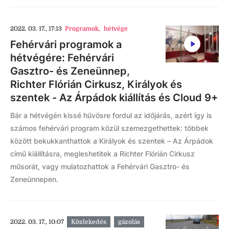
2022. 03. 17., 17:13
Programok
,
hétvége
Fehérvári programok a
hétvégére: Fehérvári
Gasztro- és Zeneünnep,
Richter Flórián Cirkusz, Királyok és
szentek - Az Árpádok kiállítás és Cloud 9+
Bár a hétvégén kissé hűvösre fordul az időjárás, azért így is
számos fehérvári program közül szemezgethettek: többek
között bekukkanthattok a Királyok és szentek – Az Árpádok
című kiállításra, megleshetitek a Richter Flórián Cirkusz
műsorát, vagy mulatozhattok a Fehérvári Gasztro- és
Zeneünnepen.
2022. 03. 17., 10:07
Közlekedés
gázolás