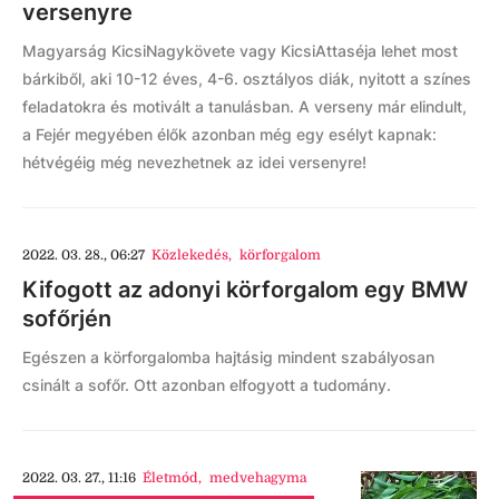
versenyre
Magyarság KicsiNagykövete vagy KicsiAttaséja lehet most
bárkiből, aki 10-12 éves, 4-6. osztályos diák, nyitott a színes
feladatokra és motivált a tanulásban. A verseny már elindult,
a Fejér megyében élők azonban még egy esélyt kapnak:
hétvégéig még nevezhetnek az idei versenyre!
2022. 03. 28., 06:27
Közlekedés
,
körforgalom
Kifogott az adonyi körforgalom egy BMW
sofőrjén
Egészen a körforgalomba hajtásig mindent szabályosan
csinált a sofőr. Ott azonban elfogyott a tudomány.
2022. 03. 27., 11:16
Életmód
,
medvehagyma