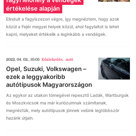
fagyi lelőhely a vendégek
értékelése alapján
Elindult a fagyiszezon végre, így megnéztem, hogy azok
közül a Fejér megyei helyek közül, ahol fagylaltot is lehet
kapni, melyeket értékelik a leginkább a vendégek.
2022. 04. 02., 10:05
Közlekedés
,
autó
Opel, Suzuki, Volkswagen –
ezek a leggyakoribb
autótípusok Magyarországon
Az egykor az utakon tömegével repesztő Ladák, Wartburgok
és Moszkvicsok ma már kuriózumnak számítanak,
megnéztük, mely autótípusok jönnek velünk legtöbbször
hazánk útjain.