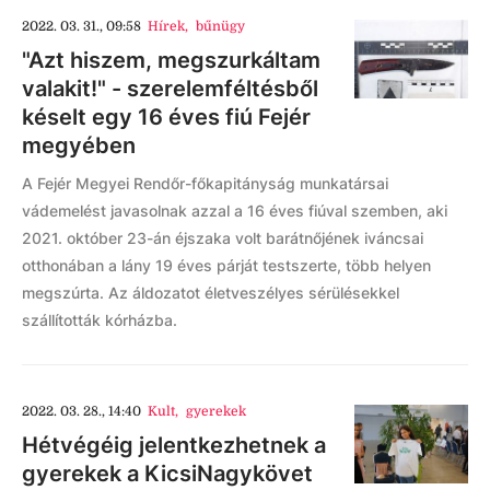
2022. 03. 31., 09:58
Hírek
,
bűnügy
"Azt hiszem, megszurkáltam
valakit!" - szerelemféltésből
késelt egy 16 éves fiú Fejér
megyében
A Fejér Megyei Rendőr-főkapitányság munkatársai
vádemelést javasolnak azzal a 16 éves fiúval szemben, aki
2021. október 23-án éjszaka volt barátnőjének iváncsai
otthonában a lány 19 éves párját testszerte, több helyen
megszúrta. Az áldozatot életveszélyes sérülésekkel
szállították kórházba.
2022. 03. 28., 14:40
Kult
,
gyerekek
Hétvégéig jelentkezhetnek a
gyerekek a KicsiNagykövet