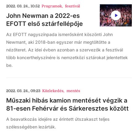
2022. 03. 24., 10:52
Programok
,
fesztivál
John Newman a 2022-es
EFOTT első sztárfellépője
Az EFOTT nagyszínpada ismerősként köszönti John
Newmant, aki 2018-ban egyszer már megtöltötte a
nézőteret. Az idei évben azonban a szervezők a fesztivál
több koncerthelyszínére is nemzetközi sztárokat jelentettek
be.
2022. 03. 24., 09:23
Közlekedés
,
mentés
Műszaki hibás kamion mentését végzik a
81-esen Fehérvár és Sárkeresztes között
A beavatkozás idejére az érintett útszakaszt teljes
szélességében lezárták.