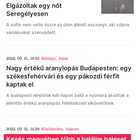
Elgázoltak egy nőt
Seregélyesen
A sofőr nem vette észre az úton átkelő asszonyt, aki súlyos
sérüléseket szenvedett.
2022. 03. 15., 18:32
Bűnügy
,
lopás
Nagy értékű aranylopás Budapesten: egy
székesfehérvári és egy pákozdi férfit
kaptak el
A budapesti rendőrök két napon belül a nyomára akadtak a
jelentős értékű aranylopás feltételezett elkövetőinek.
2022. 03. 12., 14:39
Közlekedés
,
baleset
Kevés megyében több a halálos baleset,