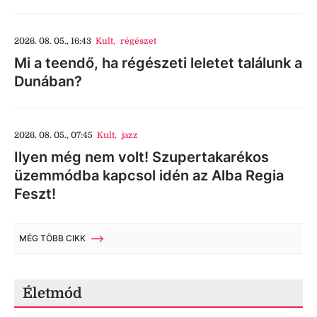
2026. 08. 05., 16:43
Kult
,
régészet
Mi a teendő, ha régészeti leletet találunk a
Dunában?
2026. 08. 05., 07:45
Kult
,
jazz
Ilyen még nem volt! Szupertakarékos
üzemmódba kapcsol idén az Alba Regia
Feszt!
MÉG TÖBB CIKK
Életmód