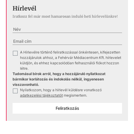
Hírlevél
Iratkozz fel már most hamarosan induló heti hírlevelünkre!
A Hírlevélre történő feliratkozással önkéntesen, kifejezetten
✓
hozzájárulok ahhoz, a Fehérvár Médiacentrum Kft. hírlevelet
küldjön, és ehhez kapcsolódóan felhasználói fiókot hozzon
létre.
Tudomásul bírok arról, hogy a hozzájáruló nyilatkozat
bármikor korlátozás és indokolás nélkül, ingyenesen
visszavonható.
Nyilatkozom, hogy a hírlevél küldésre vonatkozó
✓
adatkezelési tájékoztatót
megismertem.
Feliratkozás