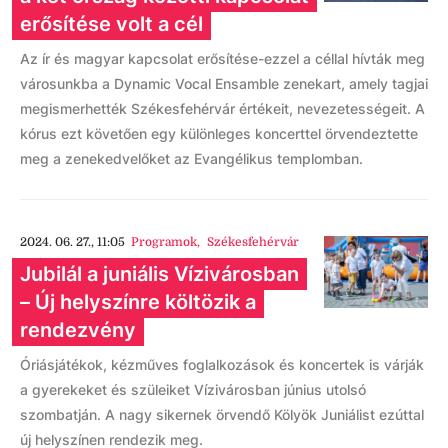
erősítése volt a cél
Az ír és magyar kapcsolat erősítése-ezzel a céllal hívták meg
városunkba a Dynamic Vocal Ensamble zenekart, amely tagjai
megismerhették Székesfehérvár értékeit, nevezetességeit. A
kórus ezt követően egy különleges koncerttel örvendeztette
meg a zenekedvelőket az Evangélikus templomban.
2024. 06. 27., 11:05
Programok
,
Székesfehérvár
Jubilál a juniális Vízivárosban
– Új helyszínre költözik a
rendezvény
Óriásjátékok, kézműves foglalkozások és koncertek is várják
a gyerekeket és szüleiket Vízivárosban június utolsó
szombatján. A nagy sikernek örvendő Kölyök Juniálist ezúttal
új helyszínen rendezik meg.