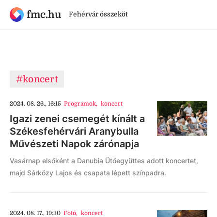
fmc.hu
Fehérvár összeköt
#koncert
2024. 08. 26., 16:15
Programok
,
koncert
Igazi zenei csemegét kínált a
Székesfehérvári Aranybulla
Művészeti Napok zárónapja
Vasárnap elsőként a Danubia Ütőegyüttes adott koncertet,
majd Sárközy Lajos és csapata lépett színpadra.
2024. 08. 17., 19:30
Fotó
,
koncert