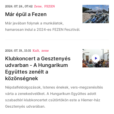
2024. 07. 24., 07:42
Zene
,
FEZEN
Már épül a Fezen
Már javában folynak a munkálatok,
hamarosan indul a 2024-es FEZEN Fesztivál.
2024. 07. 19., 15:31
Kult
,
zene
Klubkoncert a Gesztenyés
udvarban - A Hungarikum
Együttes zenélt a
közönségnek
Népdalfeldolgozások, Istenes énekek, vers-megzenésítés
várta a zenekedvelőket. A Hungarikum Együttes adott
szabadtéri klubkoncertet csütörtökön este a Hiemer-ház
Gesztenyés udvarában.