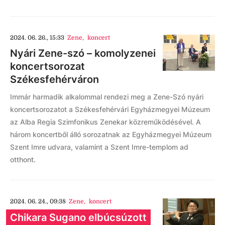
2024. 06. 26., 15:33
Zene
,
koncert
Nyári Zene-szó – komolyzenei
koncertsorozat
Székesfehérváron
Immár harmadik alkalommal rendezi meg a Zene-Szó nyári
koncertsorozatot a Székesfehérvári Egyházmegyei Múzeum
az Alba Regia Szimfonikus Zenekar közreműködésével. A
három koncertből álló sorozatnak az Egyházmegyei Múzeum
Szent Imre udvara, valamint a Szent Imre-templom ad
otthont.
2024. 06. 24., 09:38
Zene
,
koncert
Chikara Sugano elbúcsúzott