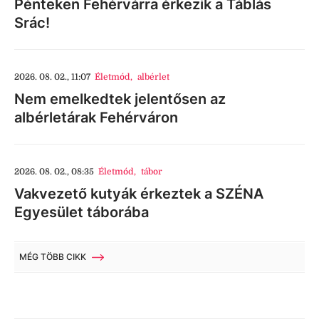
Pénteken Fehérvárra érkezik a Táblás
Srác!
2026. 08. 02., 11:07
Életmód
,
albérlet
Nem emelkedtek jelentősen az
albérletárak Fehérváron
2026. 08. 02., 08:35
Életmód
,
tábor
Vakvezető kutyák érkeztek a SZÉNA
Egyesület táborába
MÉG TÖBB CIKK