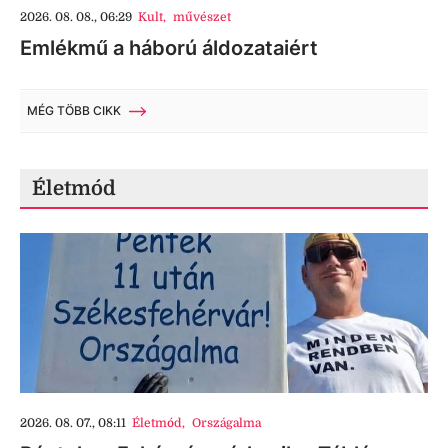
2026. 08. 08., 06:29
Kult
,
művészet
Emlékmű a háború áldozataiért
MÉG TÖBB CIKK
Életmód
2026. 08. 07., 08:11
Életmód
,
Országalma