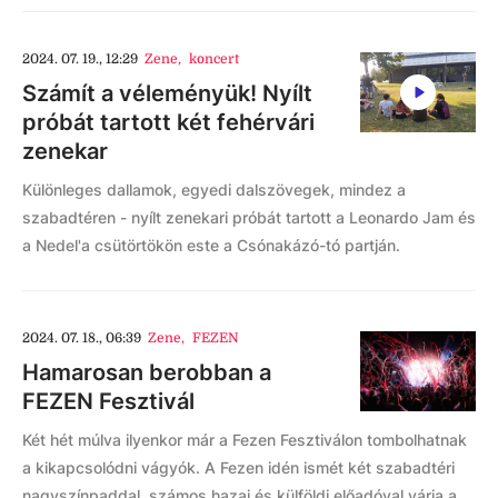
2024. 07. 19., 12:29
Zene
,
koncert
Számít a véleményük! Nyílt
próbát tartott két fehérvári
zenekar
Különleges dallamok, egyedi dalszövegek, mindez a
szabadtéren - nyílt zenekari próbát tartott a Leonardo Jam és
a Nedel'a csütörtökön este a Csónakázó-tó partján.
2024. 07. 18., 06:39
Zene
,
FEZEN
Hamarosan berobban a
FEZEN Fesztivál
Két hét múlva ilyenkor már a Fezen Fesztiválon tombolhatnak
a kikapcsolódni vágyók. A Fezen idén ismét két szabadtéri
nagyszínpaddal, számos hazai és külföldi előadóval várja a