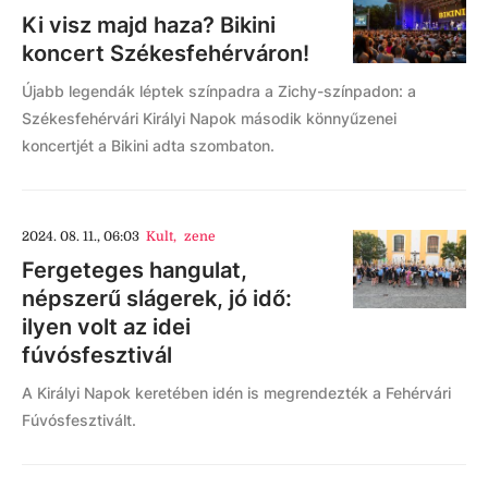
Ki visz majd haza? Bikini
koncert Székesfehérváron!
Újabb legendák léptek színpadra a Zichy-színpadon: a
Székesfehérvári Királyi Napok második könnyűzenei
koncertjét a Bikini adta szombaton.
2024. 08. 11., 06:03
Kult
,
zene
Fergeteges hangulat,
népszerű slágerek, jó idő:
ilyen volt az idei
fúvósfesztivál
A Királyi Napok keretében idén is megrendezték a Fehérvári
Fúvósfesztivált.