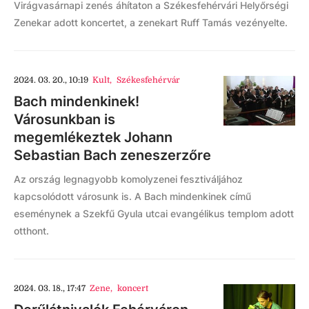
Virágvasárnapi zenés áhítaton a Székesfehérvári Helyőrségi
Zenekar adott koncertet, a zenekart Ruff Tamás vezényelte.
2024. 03. 20., 10:19
Kult
,
Székesfehérvár
Bach mindenkinek!
Városunkban is
megemlékeztek Johann
Sebastian Bach zeneszerzőre
Az ország legnagyobb komolyzenei fesztiváljához
kapcsolódott városunk is. A Bach mindenkinek című
eseménynek a Szekfű Gyula utcai evangélikus templom adott
otthont.
2024. 03. 18., 17:47
Zene
,
koncert