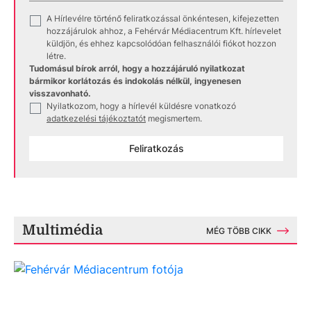
A Hírlevélre történő feliratkozással önkéntesen, kifejezetten
✓
hozzájárulok ahhoz, a Fehérvár Médiacentrum Kft. hírlevelet
küldjön, és ehhez kapcsolódóan felhasználói fiókot hozzon
létre.
Tudomásul bírok arról, hogy a hozzájáruló nyilatkozat
bármikor korlátozás és indokolás nélkül, ingyenesen
visszavonható.
Nyilatkozom, hogy a hírlevél küldésre vonatkozó
✓
adatkezelési tájékoztatót
megismertem.
Feliratkozás
Multimédia
MÉG TÖBB CIKK