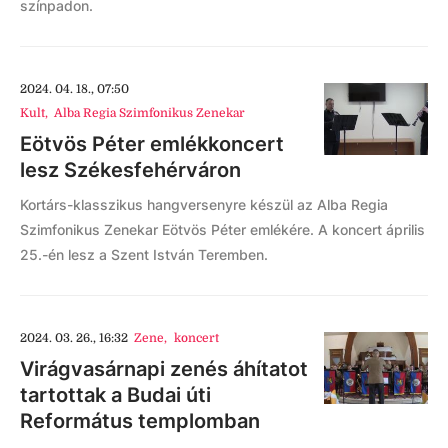
színpadon.
2024. 04. 18., 07:50
Kult
,
Alba Regia Szimfonikus Zenekar
Eötvös Péter emlékkoncert
lesz Székesfehérváron
Kortárs-klasszikus hangversenyre készül az Alba Regia
Szimfonikus Zenekar Eötvös Péter emlékére. A koncert április
25.-én lesz a Szent István Teremben.
2024. 03. 26., 16:32
Zene
,
koncert
Virágvasárnapi zenés áhítatot
tartottak a Budai úti
Református templomban