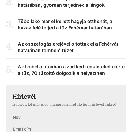
2
.
határában, gyorsan terjednek a lángok
Több lakó már el kellett hagyja otthonát, a
3
.
házak felé terjed a tűz Fehérvár határában
Az összefogás erejével oltották el a Fehérvár
4
.
határában tomboló tüzet
Az Izabella utcában a zártkerti épületeket elérte
5
.
a tűz, 70 tűzoltó dolgozik a helyszínen
Hírlevél
Iratkozz fel már most hamarosan induló heti hírlevelünkre!