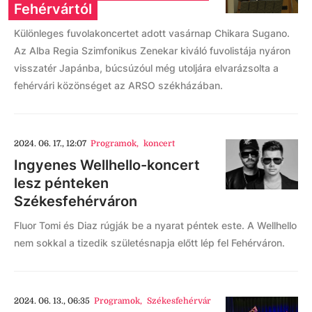
Fehérvártól
Különleges fuvolakoncertet adott vasárnap Chikara Sugano.
Az Alba Regia Szimfonikus Zenekar kiváló fuvolistája nyáron
visszatér Japánba, búcsúzóul még utoljára elvarázsolta a
fehérvári közönséget az ARSO székházában.
2024. 06. 17., 12:07
Programok
,
koncert
Ingyenes Wellhello-koncert
lesz pénteken
Székesfehérváron
Fluor Tomi és Diaz rúgják be a nyarat péntek este. A Wellhello
nem sokkal a tizedik születésnapja előtt lép fel Fehérváron.
2024. 06. 13., 06:35
Programok
,
Székesfehérvár