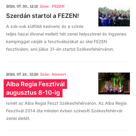
2024. 07. 30., 12:12
Zene
,
FEZEN
Szerdán startol a FEZEN!
A sok-sok külföldi kedvenc és a szinte
teljes hazai élvonal mellett hét zenei helyszínnel és ingyenes
kempinggel várják a fesztiválozókat az idei FEZEN
fesztiválon, ami július 31-én startol Székesfehérváron.
2024. 07. 24., 12:26
Zene
,
koncert
Alba Regia Fesztivál
augusztus 8-10-ig
Ismét az Alba Regia Feszt Székesfehérváron. Az Alba Regia
Fesztivál 2014 óta minden évben színesíti Székesfehérvár
zenei életét.