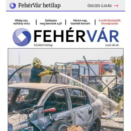
FehérVár hetilap
ÖSSZES ÚJSÁG