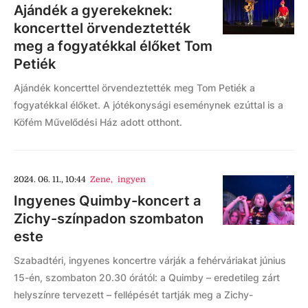
Ajándék a gyerekeknek:
koncerttel örvendeztették
meg a fogyatékkal élőket Tom
Petiék
Ajándék koncerttel örvendeztették meg Tom Petiék a
fogyatékkal élőket. A jótékonysági eseménynek ezúttal is a
Köfém Művelődési Ház adott otthont.
2024. 06. 11., 10:44
Zene
,
ingyen
Ingyenes Quimby-koncert a
Zichy-színpadon szombaton
este
Szabadtéri, ingyenes koncertre várják a fehérváriakat június
15-én, szombaton 20.30 órától: a Quimby – eredetileg zárt
helyszínre tervezett – fellépését tartják meg a Zichy-