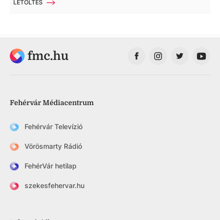
LETÖLTÉS
fmc.hu
Fehérvár Médiacentrum
Fehérvár Televízió
Vörösmarty Rádió
FehérVár hetilap
szekesfehervar.hu