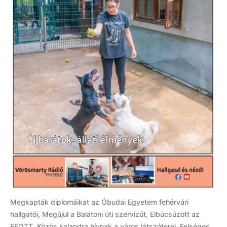
Megkapták diplomáikat az Óbudai Egyetem fehérvári
hallgatói, Megújul a Balatoni úti szervizút, Elbúcsúzott az
EFOTT, Közös kalandra hívnak a város játszóterei, Felséges