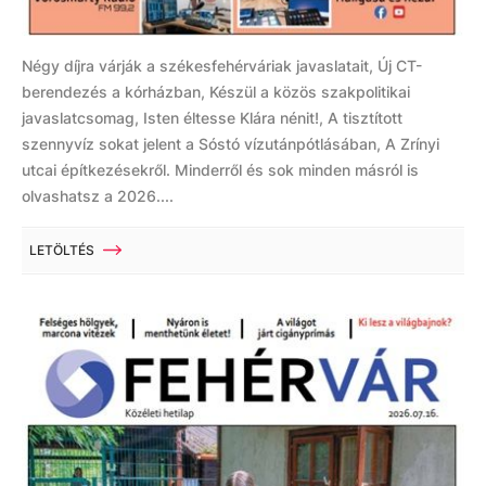
Négy díjra várják a székesfehérváriak javaslatait, Új CT-
berendezés a kórházban, Készül a közös szakpolitikai
javaslatcsomag, Isten éltesse Klára nénit!, A tisztított
szennyvíz sokat jelent a Sóstó vízutánpótlásában, A Zrínyi
utcai építkezésekről. Minderről és sok minden másról is
olvashatsz a 2026....
LETÖLTÉS