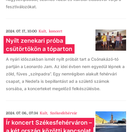
fesztiválozókat.
2024. 07. 17., 10:00
Kult
,
koncert
Nyílt zenekari próba
csütörtökön a tóparton
A nyári időszakban ismét nyílt próbát tart a Csónakázó-tó
partján a Leonardo Jam. Az idei évben nem egyedül lépnek a
zöld, füves „színpadra”. Egy nemrégiben alakult fehérvári
csapat, a Nedel’a is bepillantást ad a születő számok
sorsába, a koncerteket megelőző felkészülésbe.
2024. 07. 06., 07:34
Kult
,
Székesfehérvár
Ír koncert Székesfehérváron –
a két ország közötti kapcsolat