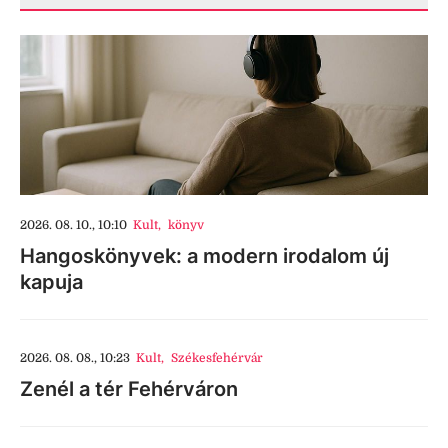
2026. 08. 10., 10:10
Kult
,
könyv
Hangoskönyvek: a modern irodalom új
kapuja
2026. 08. 08., 10:23
Kult
,
Székesfehérvár
Zenél a tér Fehérváron