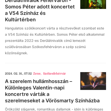
Derűlátnivalók Fehérváron -
Somos Péter adott koncertet
a V54 Színház és
Kultúrtérben
Hangulatos szólókoncert várta a résztvevőket szombat este
a V54 Színház és Kultúrtérben. Somos Péter első alkalommal
prezentálta 2022-es Derűlátnivalók című lemezét
szülővárosában Székesfehérváron a szép számú
közönségnek.
2024. 02. 16., 07:32
Zene
,
Székesfehérvár
A szerelem hullámhosszán –
Különleges Valentin-napi
koncertre várták a
szerelmeseket a Vörösmarty Színházba
Örökzöld slágerek, romantikus dallamok - idén is különleges