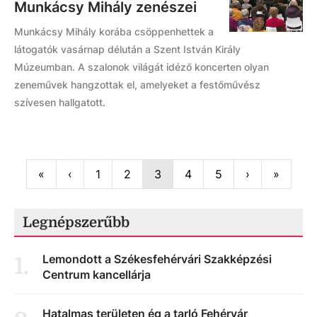
Munkácsy Mihály zenészei
Munkácsy Mihály korába csöppenhettek a
látogatók vasárnap délután a Szent István Király
Múzeumban. A szalonok világát idéző koncerten olyan
zeneművek hangzottak el, amelyeket a festőművész
szívesen hallgatott.
First
Previous
Next
Last
«
‹
1
2
3
4
5
›
»
Legnépszerűbb
Lemondott a Székesfehérvári Szakképzési
1
.
Centrum kancellárja
Hatalmas területen ég a tarló Fehérvár