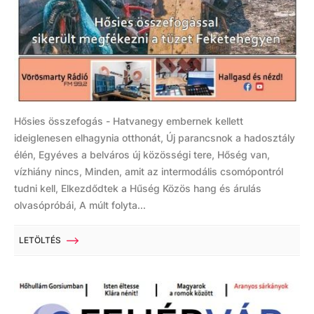
Hősies összefogás - Hatvanegy embernek kellett
ideiglenesen elhagynia otthonát, Új parancsnok a hadosztály
élén, Egyéves a belváros új közösségi tere, Hőség van,
vízhiány nincs, Minden, amit az intermodális csomópontról
tudni kell, Elkezdődtek a Hűség Közös hang és árulás
olvasópróbái, A múlt folyta...
LETÖLTÉS