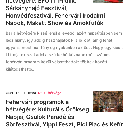
hétvégére: EFOTT Piknik,
Sárkányhajó Fesztivál,
Honvédfesztivál, Fehérvári Irodalmi
Napok, Makett Show és Ámokfutók
Bár a hétvégére kissé lehűl a levegő, azért napsütésben sem
lesz hiány, így addig használjátok ki a jó időt, amíg lehet,
ugyanis most már tényleg nyakunkon az ősz. Hogy egy kicsit
ki tudjatok szakadni a szürke hétköznapokból, számos
fehérvári program közül választhattok: többek között
kilátogathatto...
2020. 09. 17., 18:23
Kult
,
hétvége
Fehérvári programok a
hétvégére: Kulturális Örökség
Napjai, Csülök Parádé és
Sörfesztivál, Yippi Feszt, Pici Piac és Kefír