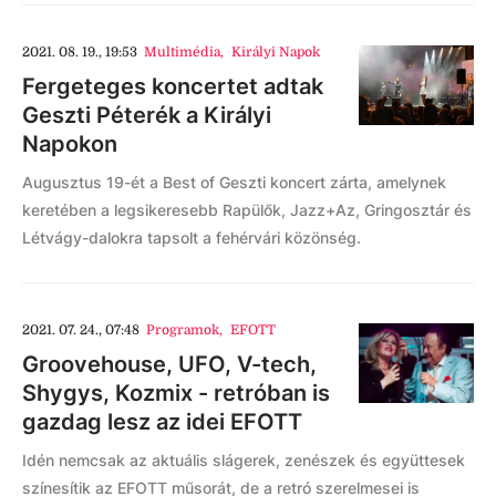
2021. 08. 19., 19:53
Multimédia
,
Királyi Napok
Fergeteges koncertet adtak
Geszti Péterék a Királyi
Napokon
Augusztus 19-ét a Best of Geszti koncert zárta, amelynek
keretében a legsikeresebb Rapülők, Jazz+Az, Gringosztár és
Létvágy-dalokra tapsolt a fehérvári közönség.
2021. 07. 24., 07:48
Programok
,
EFOTT
Groovehouse, UFO, V-tech,
Shygys, Kozmix - retróban is
gazdag lesz az idei EFOTT
Idén nemcsak az aktuális slágerek, zenészek és együttesek
színesítik az EFOTT műsorát, de a retró szerelmesei is