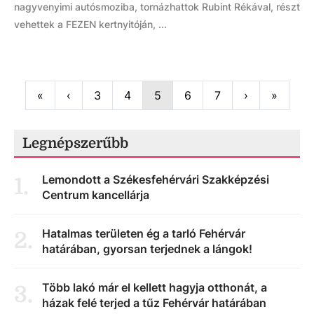
nagyvenyimi autósmoziba, tornázhattok Rubint Rékával, részt
vehettek a FEZEN kertnyitóján, ...
First
Previous
Next
Last
«
‹
3
4
5
6
7
›
»
Legnépszerűbb
Lemondott a Székesfehérvári Szakképzési
1
.
Centrum kancellárja
Hatalmas területen ég a tarló Fehérvár
2
.
határában, gyorsan terjednek a lángok!
Több lakó már el kellett hagyja otthonát, a
3
.
házak felé terjed a tűz Fehérvár határában