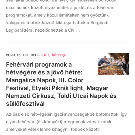
maximumok között élvezhetitek a jó időt és a fehérvári
programokat, amely közül ismételten nem győztünk
válogatni: többek között kilátogathattok a Börgöndi
Légiparádéra, nézelődhettek a Civil...
2020. 09. 03., 19:06
Kult
,
hétvége
Fehérvári programok a
hétvégére és a jövő hétre:
Mangalica Napok, III. Color
Festival, Etyeki Piknik light, Magyar
Nemzeti Cirkusz, Toldi Utcai Napok és
süllőfesztivál
Az ősz első hétvégéjén igazi ínyencségekbe botolhattok, így
olyan fehérvári (és környéki) programok várnak rátok,
amelyeket vétek lenne kihagyni: többek között