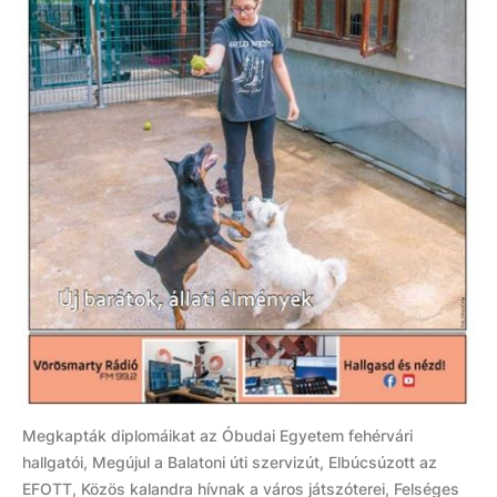
Megkapták diplomáikat az Óbudai Egyetem fehérvári
hallgatói, Megújul a Balatoni úti szervizút, Elbúcsúzott az
EFOTT, Közös kalandra hívnak a város játszóterei, Felséges