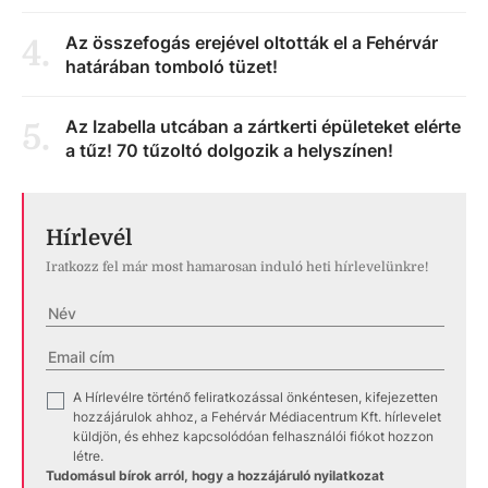
Az összefogás erejével oltották el a Fehérvár
4
.
határában tomboló tüzet!
Az Izabella utcában a zártkerti épületeket elérte
5
.
a tűz! 70 tűzoltó dolgozik a helyszínen!
Hírlevél
Iratkozz fel már most hamarosan induló heti hírlevelünkre!
A Hírlevélre történő feliratkozással önkéntesen, kifejezetten
✓
hozzájárulok ahhoz, a Fehérvár Médiacentrum Kft. hírlevelet
küldjön, és ehhez kapcsolódóan felhasználói fiókot hozzon
létre.
Tudomásul bírok arról, hogy a hozzájáruló nyilatkozat