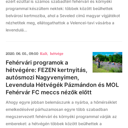
ezért ezúttal is számos szabadtéri fehérvári és környéki
programmal készültem nektek: többek között beülhettek
belvárosi kertmoziba, ahol a Seveled című magyar vígjátékot
nézhetitek meg, ellátogathattok a Velencei-tavi vásárba a
levendulá...
2020. 06. 05., 09:50
Kult
,
hétvége
Fehérvári programok a
hétvégére: FEZEN kertnyitás,
autósmozi Nagyvenyimen,
Levendula Hétvégék Pázmándon és MOL
Fehérvár FC meccs nézők előtt
Ahogy egyre jobban belemászunk a nyárba, a hőmérséklet
emelkedésével párhuzamosan egyre több szabadban
megszervezett fehérvári és környéki programmal várják az
embereket: a hétvégén többek között beülhettek a