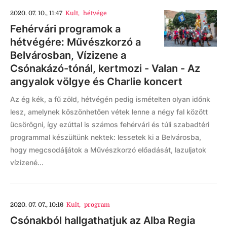
2020. 07. 10., 11:47
Kult
,
hétvége
Fehérvári programok a
hétvégére: Művészkorzó a
Belvárosban, Vízizene a
Csónakázó-tónál, kertmozi - Valan - Az
angyalok völgye és Charlie koncert
Az ég kék, a fű zöld, hétvégén pedig ismételten olyan időnk
lesz, amelynek köszönhetően vétek lenne a négy fal között
ücsörögni, így ezúttal is számos fehérvári és túli szabadtéri
programmal készültünk nektek: lessetek ki a Belvárosba,
hogy megcsodáljátok a Művészkorzó előadását, lazuljatok
vízizené...
2020. 07. 07., 10:16
Kult
,
program
Csónakból hallgathatjuk az Alba Regia