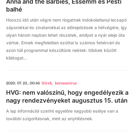
Anna and the Barbies, Essemm és Pesti
balhé
Hosszú idő után végre nem riogatnak indokolatlanul lecsapó
záporokkal és zivatarokkal az előrejelzések a hétvégére, így
olyan három napban lehet részetek, amilyet a nyár eleje óta
vártok. Ennek megfelelően ezúttal is számos fehérvári és
azon túli programmal készültünk nektek: többek között
kilátogat...
2020. 07. 23., 00:46
Hírek
,
koronavírus
HVG: nem valószínű, hogy engedélyezik a
nagy rendezvényeket augusztus 15. után
A lap információi szerint egyelőre nagyobb esélye van a
további szigorításnak, mint az enyhítésnek.