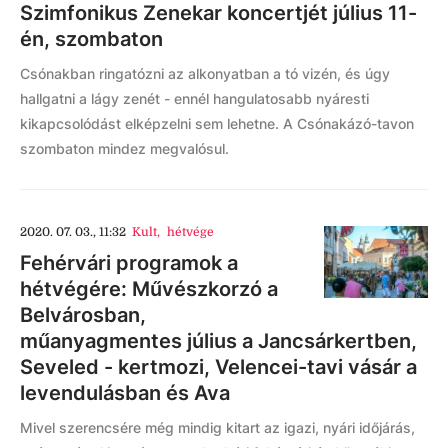
Szimfonikus Zenekar koncertjét július 11-
én, szombaton
Csónakban ringatózni az alkonyatban a tó vizén, és úgy
hallgatni a lágy zenét - ennél hangulatosabb nyáresti
kikapcsolódást elképzelni sem lehetne. A Csónakázó-tavon
szombaton mindez megvalósul.
2020. 07. 03., 11:32
Kult
,
hétvége
Fehérvári programok a
hétvégére: Művészkorzó a
Belvárosban,
műanyagmentes július a Jancsárkertben,
Seveled - kertmozi, Velencei-tavi vásár a
levendulásban és Ava
Mivel szerencsére még mindig kitart az igazi, nyári időjárás,