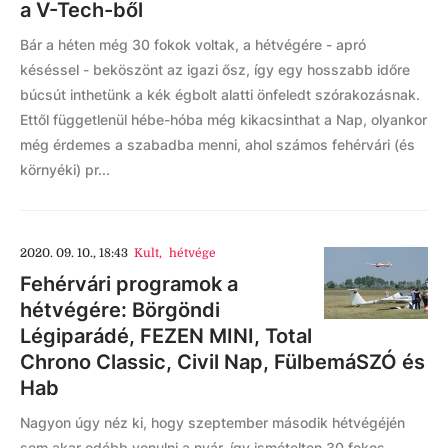
a V-Tech-ből
Bár a héten még 30 fokok voltak, a hétvégére - apró
késéssel - beköszönt az igazi ősz, így egy hosszabb időre
búcsút inthetünk a kék égbolt alatti önfeledt szórakozásnak.
Ettől függetlenül hébe-hóba még kikacsinthat a Nap, olyankor
még érdemes a szabadba menni, ahol számos fehérvári (és
környéki) pr...
2020. 09. 10., 18:43
Kult
,
hétvége
Fehérvári programok a
hétvégére: Börgöndi
Légiparádé, FEZEN MINI, Total
Chrono Classic, Civil Nap, FülbemáSZÓ és
Hab
Nagyon úgy néz ki, hogy szeptember második hétvégéjén
sem akar odébb vonulni a nyár, így ismételten 30 fokos