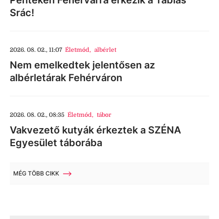
Pénteken Fehérvárra érkezik a Táblás
Srác!
2026. 08. 02., 11:07
Életmód
,
albérlet
Nem emelkedtek jelentősen az
albérletárak Fehérváron
2026. 08. 02., 08:35
Életmód
,
tábor
Vakvezető kutyák érkeztek a SZÉNA
Egyesület táborába
MÉG TÖBB CIKK