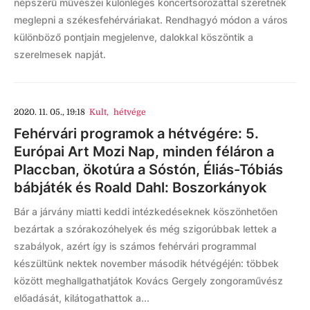
népszerű művészei különleges koncertsorozattal szeretnék
meglepni a székesfehérváriakat. Rendhagyó módon a város
különböző pontjain megjelenve, dalokkal köszöntik a
szerelmesek napját.
2020. 11. 05., 19:18
Kult
,
hétvége
Fehérvári programok a hétvégére: 5.
Európai Art Mozi Nap, minden féláron a
Placcban, ökotúra a Sóstón, Éliás-Tóbiás
bábjáték és Roald Dahl: Boszorkányok
Bár a járvány miatti keddi intézkedéseknek köszönhetően
bezártak a szórakozóhelyek és még szigorúbbak lettek a
szabályok, azért így is számos fehérvári programmal
készültünk nektek november második hétvégéjén: többek
között meghallgathatjátok Kovács Gergely zongoraművész
előadását, kilátogathattok a...