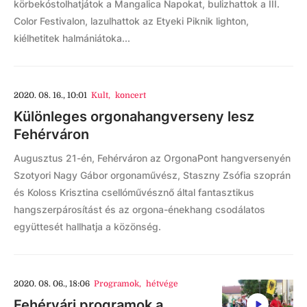
körbekóstolhatjátok a Mangalica Napokat, bulizhattok a III.
Color Festivalon, lazulhattok az Etyeki Piknik lighton,
kiélhetitek halmániátoka...
2020. 08. 16., 10:01
Kult
,
koncert
Különleges orgonahangverseny lesz
Fehérváron
Augusztus 21-én, Fehérváron az OrgonaPont hangversenyén
Szotyori Nagy Gábor orgonaművész, Staszny Zsófia szoprán
és Koloss Krisztina csellóművésznő által fantasztikus
hangszerpárosítást és az orgona-énekhang csodálatos
együttesét hallhatja a közönség.
2020. 08. 06., 18:06
Programok
,
hétvége
Fehérvári programok a