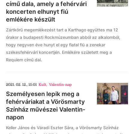
című dala, amely a fehérvári
koncerten elhunyt fiú
emlékére készült
Zártkörű megemlékezést tart a Karthago együttes ma 12
órakor a budapesti Rockmúzeumban abból az alkalomból,
hogy negyven éve hunyt el egy fiatal fiú a zenekar
székesfehérvári koncertjén. Emlékére született meg a
Requiem című dal.
2021. 02. 12., 15:01
Kult
,
Valentin-nap
Személyesen lepik meg a
fehérváriakat a Vörösmarty
Színház művészei Valentin-
napon
Keller János és Váradi Eszter Sára, a Vörösmarty Színház