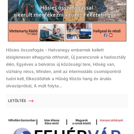
Hősies összefogás - Hatvanegy embernek kellett
ideiglenesen elhagynia otthonát, Új parancsnok a hadosztály
élén, Egyéves a belváros új közösségi tere, Hőség van,
vízhiány nincs, Minden, amit az intermodális csomópontról
tudni kell, Elkezdődtek a Hűség Közös hang és árulás
olvasópróbái, A múlt folyta...
LETÖLTÉS