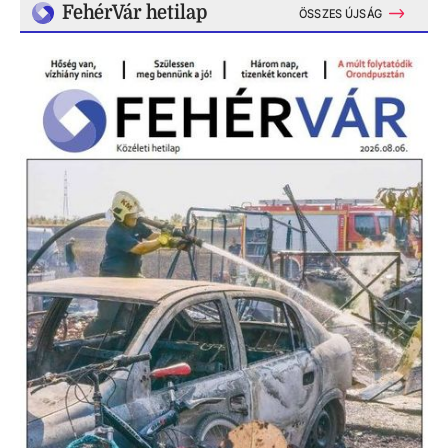
FehérVár hetilap
ÖSSZES ÚJSÁG