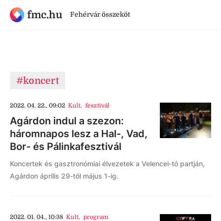
fmc.hu
Fehérvár összeköt
#koncert
2022. 04. 22., 09:02
Kult
,
fesztivál
Agárdon indul a szezon:
háromnapos lesz a Hal-, Vad,
Bor- és Pálinkafesztivál
Koncertek és gasztronómiai élvezetek a Velencei-tó partján,
Agárdon április 29-től május 1-ig.
2022. 01. 04., 10:38
Kult
,
program