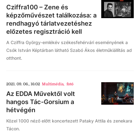
Cziffra100 – Zene és
képzőművészet találkozása: a
rendhagyó tárlatvezetéshez
előzetes regisztráció kell
A Cziffra György-emlékév székesfehérvári eseményének a
Csók István Képtárban látható Szabó Ákos életműkiállítás ad
otthont.
2021. 09. 06., 16:02
Multimédia
,
fotó
Az EDDA Művektől volt
hangos Tác-Gorsium a
hétvégén
Közel 1000 néző előtt koncertezett Pataky Attila és zenekara
Tácon.