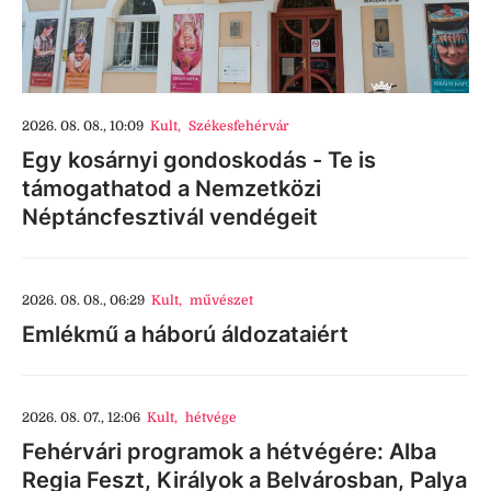
2026. 08. 08., 10:09
Kult
,
Székesfehérvár
Egy kosárnyi gondoskodás - Te is
támogathatod a Nemzetközi
Néptáncfesztivál vendégeit
2026. 08. 08., 06:29
Kult
,
művészet
Emlékmű a háború áldozataiért
2026. 08. 07., 12:06
Kult
,
hétvége
Fehérvári programok a hétvégére: Alba
Regia Feszt, Királyok a Belvárosban, Palya