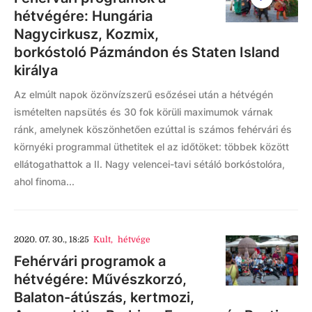
hétvégére: Hungária
Nagycirkusz, Kozmix,
borkóstoló Pázmándon és Staten Island
királya
Az elmúlt napok özönvízszerű esőzései után a hétvégén
ismételten napsütés és 30 fok körüli maximumok várnak
ránk, amelynek köszönhetően ezúttal is számos fehérvári és
környéki programmal üthetitek el az időtöket: többek között
ellátogathattok a II. Nagy velencei-tavi sétáló borkóstolóra,
ahol finoma...
2020. 07. 30., 18:25
Kult
,
hétvége
Fehérvári programok a
hétvégére: Művészkorzó,
Balaton-átúszás, kertmozi,