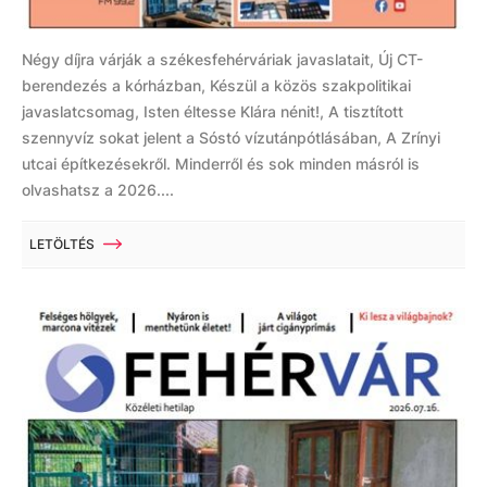
Négy díjra várják a székesfehérváriak javaslatait, Új CT-
berendezés a kórházban, Készül a közös szakpolitikai
javaslatcsomag, Isten éltesse Klára nénit!, A tisztított
szennyvíz sokat jelent a Sóstó vízutánpótlásában, A Zrínyi
utcai építkezésekről. Minderről és sok minden másról is
olvashatsz a 2026....
LETÖLTÉS