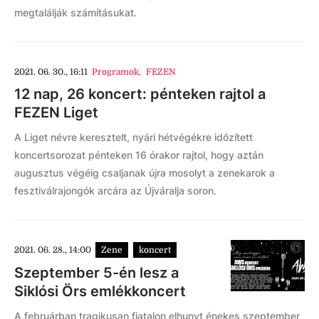
megtalálják számításukat.
2021. 06. 30., 16:11
Programok
,
FEZEN
12 nap, 26 koncert: pénteken rajtol a
FEZEN Liget
A Liget névre keresztelt, nyári hétvégékre időzített
koncertsorozat pénteken 16 órakor rajtol, hogy aztán
augusztus végéig csaljanak újra mosolyt a zenekarok a
fesztiválrajongók arcára az Újváralja soron.
2021. 06. 28., 14:00
Zene
koncert
Szeptember 5-én lesz a
Siklósi Örs emlékkoncert
A februárban tragikusan fiatalon elhunyt énekes szeptember