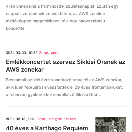
4-én ünnepelné a harmincadik születésnapját. Ezután egy
nappal szeretnének zenésztársai, az AWS zenekar
méltóképpen megemlékezni róla egy nagyszabású
koncerttel.
2021. 03. 22., 10:59
Zene
,
zene
Emlékkoncertet szervez Siklósi Örsnek az
AWS zenekar
Beszámolt az idei évre vonatkozó terveiről az AWS zenekar,
akik idén februárban veszítették el 29 éves frontemberüket,
a fehérvári gyökerekkel rendelkező Siklósi Örsöt.
2021. 02. 13., 11:01
Zene
,
megemlékezés
40 éves a Karthago Requiem