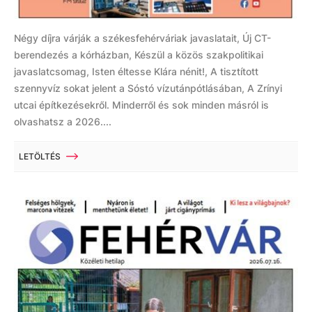
Négy díjra várják a székesfehérváriak javaslatait, Új CT-
berendezés a kórházban, Készül a közös szakpolitikai
javaslatcsomag, Isten éltesse Klára nénit!, A tisztított
szennyvíz sokat jelent a Sóstó vízutánpótlásában, A Zrínyi
utcai építkezésekről. Minderről és sok minden másról is
olvashatsz a 2026....
LETÖLTÉS