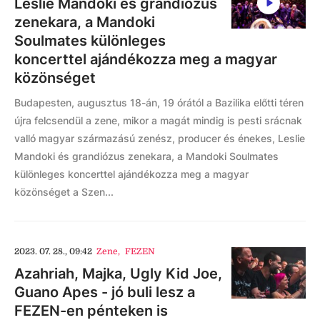
Leslie Mandoki és grandiózus
zenekara, a Mandoki
Soulmates különleges
koncerttel ajándékozza meg a magyar
közönséget
Budapesten, augusztus 18-án, 19 órától a Bazilika előtti téren
újra felcsendül a zene, mikor a magát mindig is pesti srácnak
valló magyar származású zenész, producer és énekes, Leslie
Mandoki és grandiózus zenekara, a Mandoki Soulmates
különleges koncerttel ajándékozza meg a magyar
közönséget a Szen...
2023. 07. 28., 09:42
Zene
,
FEZEN
Azahriah, Majka, Ugly Kid Joe,
Guano Apes - jó buli lesz a
FEZEN-en pénteken is