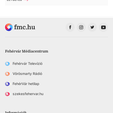
fmc.hu
Fehérvár Médiacentrum
Fehérvár Televízió
Vörösmarty Rádió
FehérVár hetilap
szekesfehervar.hu
Információk