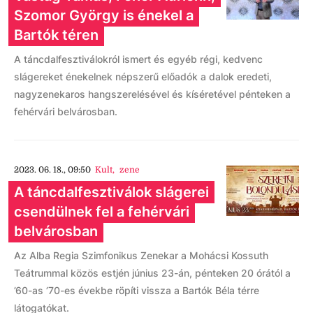
Szomor György is énekel a
Bartók téren
A táncdalfesztiválokról ismert és egyéb régi, kedvenc
slágereket énekelnek népszerű előadók a dalok eredeti,
nagyzenekaros hangszerelésével és kíséretével pénteken a
fehérvári belvárosban.
2023. 06. 18., 09:50
Kult
,
zene
A táncdalfesztiválok slágerei
csendülnek fel a fehérvári
belvárosban
Az Alba Regia Szimfonikus Zenekar a Mohácsi Kossuth
Teátrummal közös estjén június 23-án, pénteken 20 órától a
’60-as ’70-es évekbe röpíti vissza a Bartók Béla térre
látogatókat.