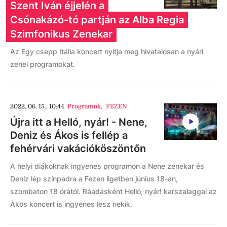
Szent Iván éjjelén a
Csónakázó-tó partján az Alba Regia
Szimfonikus Zenekar
Az Egy csepp Itália koncert nyitja meg hivatalosan a nyári
zenei programokat.
2022. 06. 15., 10:44
Programok
,
FEZEN
Újra itt a Helló, nyár! - Nene,
Deniz és Ákos is fellép a
fehérvári vakációköszöntőn
A helyi diákoknak ingyenes programon a Nene zenekar és
Deniz lép színpadra a Fezen ligetben június 18-án,
szombaton 18 órától. Ráadásként Helló, nyár! karszalaggal az
Ákos koncert is ingyenes lesz nekik.