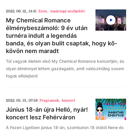
2022. 06. 12., 14:41
Zene
,
vasárnapi szubjektív
My Chemical Romance
élménybeszámoló: 9 év után
turnéra indult a legendás
banda, és olyan bulit csaptak, hogy kő-
kövön nem maradt
Túl vagyok életem első My Chemical Romance koncertjén, és
olyan élménnyel lettem gazdagabb, amit valószínűleg sosem
fogok elfelejteni!
2022. 05. 13., 07:58
Programok
,
koncert
Június 18-án újra Helló, nyár!
koncert lesz Fehérváron
A Fezen Ligetben június 18-án, szombaton 18 órától Nene és