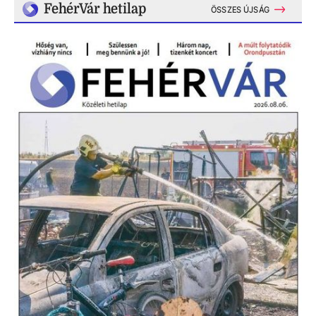
FehérVár hetilap
ÖSSZES ÚJSÁG