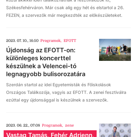
Székesfehérváron. Már csak alig egy hét és elstartol a 26.
FEZEN, a szervezők már megkezdték az előkészületeket.
2023. 07. 10., 16:50
Programok
,
EFOTT
Újdonság az EFOTT-on:
különleges koncerttel
készülnek a Velencei-tó
legnagyobb bulisorozatára
Szerdán startol az idei Egyetemisták és Főiskolások
Országos Találkozója, vagyis az EFOTT. A zenei fesztiválra
ezúttal egy újdonsággal is készülnek a szervezők.
2023. 06. 22., 07:08
Programok
,
zene
Vastag Tamás, Fehér Adrienn,