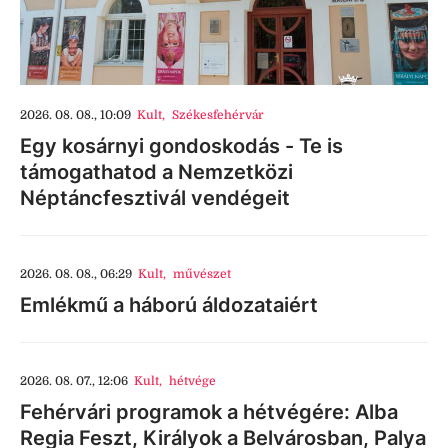
2026. 08. 08., 10:09
Kult
,
Székesfehérvár
Egy kosárnyi gondoskodás - Te is
támogathatod a Nemzetközi
Néptáncfesztivál vendégeit
2026. 08. 08., 06:29
Kult
,
művészet
Emlékmű a háború áldozataiért
2026. 08. 07., 12:06
Kult
,
hétvége
Fehérvári programok a hétvégére: Alba
Regia Feszt, Királyok a Belvárosban, Palya