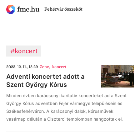
fmc.hu
Fehérvár összeköt
#koncert
2023. 12. 11., 18:29
Zene
,
koncert
Adventi koncertet adott a
Szent György Kórus
Minden évben karácsonyi karitatív koncerteket ad a Szent
György Kórus adventben Fejér vármegye településein és
Székesfehérváron. A karácsonyi dalok, kórusművek
vasárnap délután a Ciszterci templomban hangzottak el.