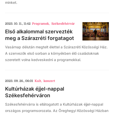
minket.
2023. 10. 11., 11:42
Programok
,
Székesfehérvár
Első alkalommal szervezték
meg a Szárazréti forgatagot
Vasárnap délután megtelt élettel a Szárazréti Közösségi Ház.
A szervezők első sorban a környékben élő családoknak
szeretett volna kedveskedni a programokkal.
2023. 09. 26., 06:01
Kult
,
koncert
Kultúrházak éjjel-nappal
Székesfehérváron
Székesfehérvárra is ellátogatott a Kultúrházak éjjel-nappal
országos programsorozata. Az Öreghegyi Közösségi Házban