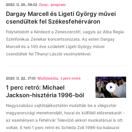
2023. 11. 28., 08:52
Zene
,
program
Dargay Marcell és Ligeti György művei
csendültek fel Székesfehérváron
Folytatódott a Kérdezd a Zeneszerzőt!, vagyis az Alba Regia
Szimfonikus Zenekar koncertsorozata. Az esten Dargay
Marcell és a 100 éve született Ligeti György művei
csendültek fel Tihanyi László vezényletével.
2023. 11. 22., 17:01
Multimédia
,
1 perc retró
1 perc retró: Michael
Jackson-hisztéria 1996-ból
Nagyszabású sajtótájékoztatón mutatták be a világsztár
magyarországi menetrendjét, hazai és külföldi előzenekarát -
az eseményen a Fehérvár Televízió akkori munkatársai is ott
voltak. E heti 1 perc retró és Schéda Zoli 1996-ba kalauzol