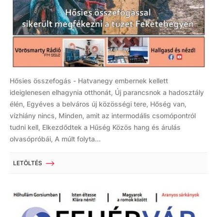
Hősies összefogás - Hatvanegy embernek kellett
ideiglenesen elhagynia otthonát, Új parancsnok a hadosztály
élén, Egyéves a belváros új közösségi tere, Hőség van,
vízhiány nincs, Minden, amit az intermodális csomópontról
tudni kell, Elkezdődtek a Hűség Közös hang és árulás
olvasópróbái, A múlt folyta...
LETÖLTÉS