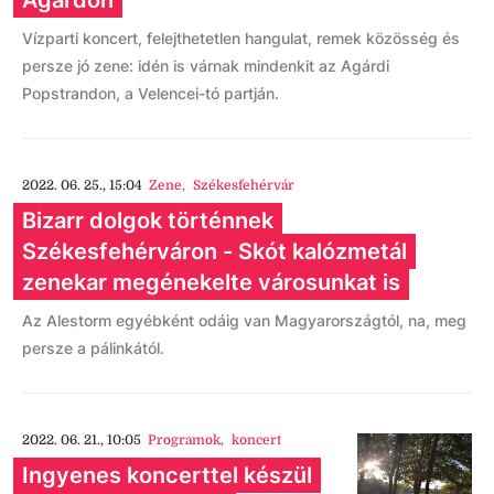
Agárdon
Vízparti koncert, felejthetetlen hangulat, remek közösség és
persze jó zene: idén is várnak mindenkit az Agárdi
Popstrandon, a Velencei-tó partján.
2022. 06. 25., 15:04
Zene
,
Székesfehérvár
Bizarr dolgok történnek
Székesfehérváron - Skót kalózmetál
zenekar megénekelte városunkat is
Az Alestorm egyébként odáig van Magyarországtól, na, meg
persze a pálinkától.
2022. 06. 21., 10:05
Programok
,
koncert
Ingyenes koncerttel készül