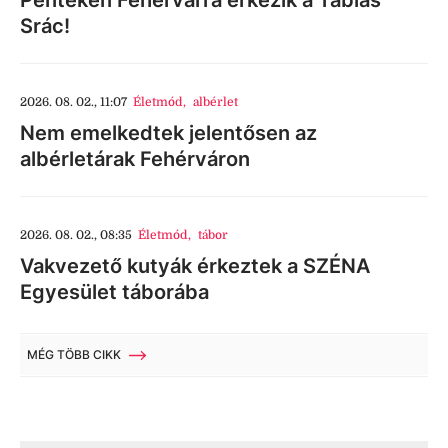
Pénteken Fehérvárra érkezik a Táblás
Srác!
2026. 08. 02., 11:07
Életmód
,
albérlet
Nem emelkedtek jelentősen az
albérletárak Fehérváron
2026. 08. 02., 08:35
Életmód
,
tábor
Vakvezető kutyák érkeztek a SZÉNA
Egyesület táborába
MÉG TÖBB CIKK