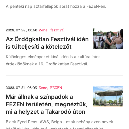
A pénteki nap sztárfellépők sorát hozza a FEZEN-en.
2023. 07. 28., 06:56
Zene
,
fesztivál
Az Ördögkatlan Fesztivál idén
is túlteljesíti a kötelezőt
Különleges élményeket kínál idén is a kultúra iránt
érdeklődőknek a 16. Ördögkatlan Fesztivál.
2023. 07. 21., 08:05
Zene
,
FEZEN
Már állnak a színpadok a
FEZEN területén, megnéztük,
mi a helyzet a Takarodó úton
Black Eyed Peas, AWS, Belga - csak néhány azon nevek
közül akikkel idén találkozhatnak a fesztiválozók itt,