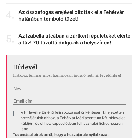
Az összefogás erejével oltották el a Fehérvár
4
.
határában tomboló tüzet!
Az Izabella utcában a zártkerti épületeket elérte
5
.
a tűz! 70 tűzoltó dolgozik a helyszínen!
Hírlevél
Iratkozz fel már most hamarosan induló heti hírlevelünkre!
A Hírlevélre történő feliratkozással önkéntesen, kifejezetten
✓
hozzájárulok ahhoz, a Fehérvár Médiacentrum Kft. hírlevelet
küldjön, és ehhez kapcsolódóan felhasználói fiókot hozzon
létre.
Tudomásul bírok arról, hogy a hozzájáruló nyilatkozat