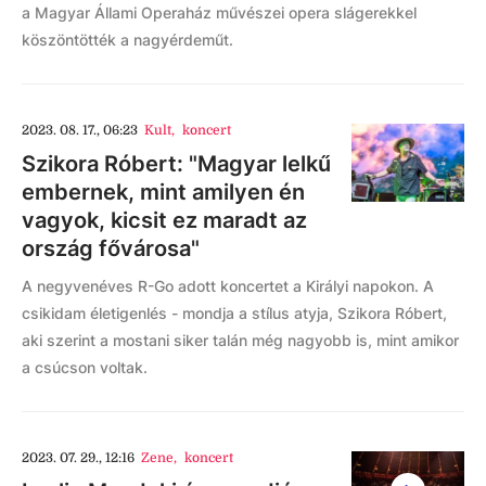
a Magyar Állami Operaház művészei opera slágerekkel
köszöntötték a nagyérdeműt.
2023. 08. 17., 06:23
Kult
,
koncert
Szikora Róbert: "Magyar lelkű
embernek, mint amilyen én
vagyok, kicsit ez maradt az
ország fővárosa"
A negyvenéves R-Go adott koncertet a Királyi napokon. A
csikidam életigenlés - mondja a stílus atyja, Szikora Róbert,
aki szerint a mostani siker talán még nagyobb is, mint amikor
a csúcson voltak.
2023. 07. 29., 12:16
Zene
,
koncert