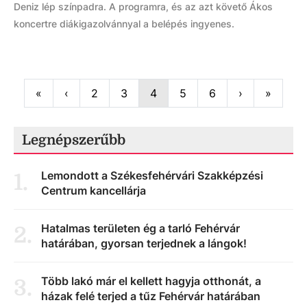
Deniz lép színpadra. A programra, és az azt követő Ákos
koncertre diákigazolvánnyal a belépés ingyenes.
First
Previous
Next
Last
«
‹
2
3
4
5
6
›
»
Legnépszerűbb
Lemondott a Székesfehérvári Szakképzési
1
.
Centrum kancellárja
Hatalmas területen ég a tarló Fehérvár
2
.
határában, gyorsan terjednek a lángok!
Több lakó már el kellett hagyja otthonát, a
3
.
házak felé terjed a tűz Fehérvár határában