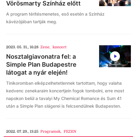
Vörösmarty Színház előtt
A program térítésmenetes, eső esetén a Színház
kávézójában tartják meg.
2023. 05. 31., 16:28
Zene
,
koncert
Nosztalgiavonatra fel: a
Simple Plan Budapestre
látogat a nyár elején!
Tinikoromban elképzelhetetlennek tartottam, hogy valaha
kedvenc zenekaraim koncertjein fogok tombolni, erre most
napokon belül a tavalyi My Chemical Romance és Sum 41
után a Simple Plan slágerei is felcsendülnek Budapesten.
2022. 07. 29., 13:25
Programok
,
FEZEN