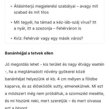
Állásinterjú megjelenési szabályai – avagy mit
szabad és mit tilos
Mit tegyél, ha támad a kéz-láb-száj vírus? Itt
a nyár, itt a szezonja – Fehérváron is
Kvíz: Fehérvár vagy egy másik város?
Banánhéjjal a tetvek ellen
Jó megoldás lehet - kis terület és nagy étvágy esetén
-, ha a megtámadott növény gyökerei közé
banánhéjat helyezünk el kb. 4 cm mélyen a földbe
kaparva, és az élősködők sutty, elmenekülnek. Mi ezt
a módszert még nem próbáltuk, a szomszéd mesélte,
és mi hiszünk neki, mert szeretjük – és mert olvassa
ezt a blogot.