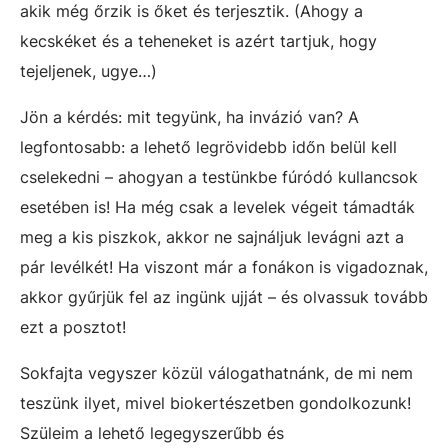
akik még őrzik is őket és terjesztik. (Ahogy a
kecskéket és a teheneket is azért tartjuk, hogy
tejeljenek, ugye…)
Jön a kérdés: mit tegyünk, ha invázió van? A
legfontosabb: a lehető legrövidebb időn belül kell
cselekedni – ahogyan a testünkbe fúródó kullancsok
esetében is! Ha még csak a levelek végeit támadták
meg a kis piszkok, akkor ne sajnáljuk levágni azt a
pár levélkét! Ha viszont már a fonákon is vigadoznak,
akkor gyűrjük fel az ingünk ujját – és olvassuk tovább
ezt a posztot!
Sokfajta vegyszer közül válogathatnánk, de mi nem
teszünk ilyet, mivel biokertészetben gondolkozunk!
Szüleim a lehető legegyszerűbb és