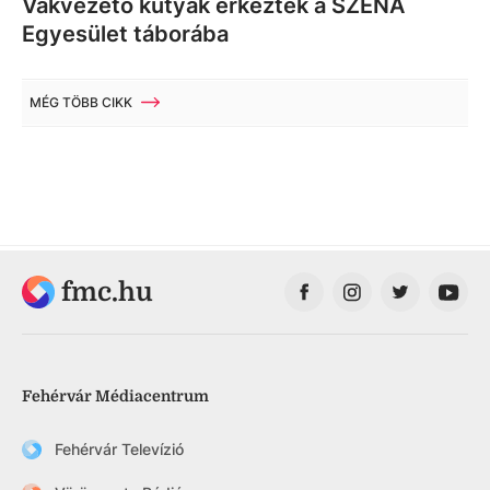
Vakvezető kutyák érkeztek a SZÉNA
Egyesület táborába
MÉG TÖBB CIKK
fmc.hu
Fehérvár Médiacentrum
Fehérvár Televízió