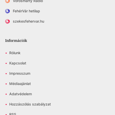
Vörösmarty Rádió
FehérVár hetilap
szekesfehervar.hu
Információk
•
Rólunk
•
Kapcsolat
•
Impresszum
•
Médiaajánlat
•
Adatvédelem
•
Hozzászólás szabályzat
•
RSS