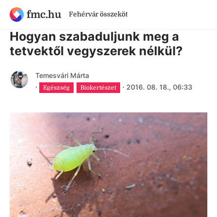
fmc.hu
Fehérvár összeköt
9 évnél régebbi cikk
Hogyan szabaduljunk meg a
tetvektől vegyszerek nélkül?
Temesvári Márta
·
·
2016. 08. 18., 06:33
Egészség
Biokertészet