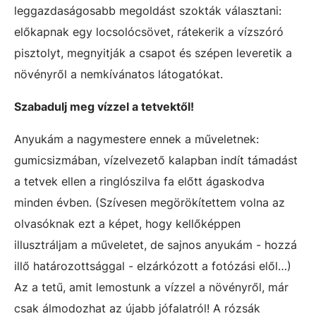
leggazdaságosabb megoldást szokták választani:
előkapnak egy locsolócsövet, rátekerik a vízszóró
pisztolyt, megnyitják a csapot és szépen leveretik a
növényről a nemkívánatos látogatókat.
Szabadulj meg vízzel a tetvektől!
Anyukám a nagymestere ennek a műveletnek:
gumicsizmában, vízelvezető kalapban indít támadást
a tetvek ellen a ringlószilva fa előtt ágaskodva
minden évben. (Szívesen megörökítettem volna az
olvasóknak ezt a képet, hogy kellőképpen
illusztráljam a műveletet, de sajnos anyukám - hozzá
illő határozottsággal - elzárkózott a fotózási elől…)
Az a tetű, amit lemostunk a vízzel a növényről, már
csak álmodozhat az újabb jófalatról! A rózsák