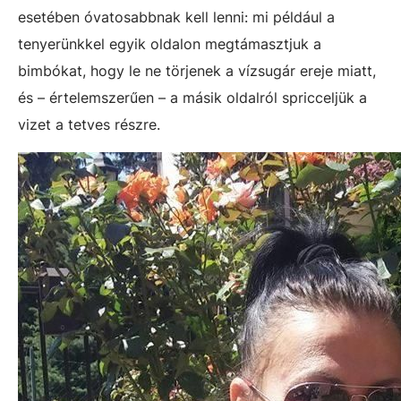
esetében óvatosabbnak kell lenni: mi például a
tenyerünkkel egyik oldalon megtámasztjuk a
bimbókat, hogy le ne törjenek a vízsugár ereje miatt,
és – értelemszerűen – a másik oldalról spricceljük a
vizet a tetves részre.