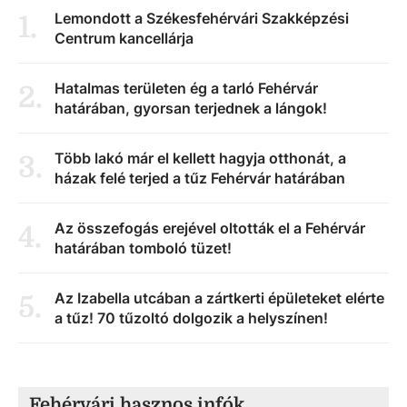
Lemondott a Székesfehérvári Szakképzési
1
.
Centrum kancellárja
Hatalmas területen ég a tarló Fehérvár
2
.
határában, gyorsan terjednek a lángok!
Több lakó már el kellett hagyja otthonát, a
3
.
házak felé terjed a tűz Fehérvár határában
Az összefogás erejével oltották el a Fehérvár
4
.
határában tomboló tüzet!
Az Izabella utcában a zártkerti épületeket elérte
5
.
a tűz! 70 tűzoltó dolgozik a helyszínen!
Fehérvári hasznos infók