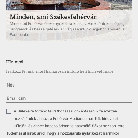
Minden, ami Székesfehérvár
Mindened Fehérvár és környéke? Nekünk is. Hírek, érdekességek,
programok és beszélgetések a világ szerintünk legjobb városáról a
Facebookon.
Hírlevél
Iratkozz fel már most hamarosan induló heti hírlevelünkre!
✓
A Hírlevélre történő feliratkozással önkéntesen, kifejezetten
hozzájárulok ahhoz, a Fehérvár Médiacentrum Kft. hírlevelet
küldjön, és ehhez kapcsolódóan felhasználói fiókot hozzon létre.
Tudomásul bírok arról, hogy a hozzájáruló nyilatkozat bármikor