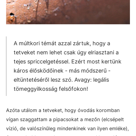
A múltkori témát azzal zártuk, hogy a
tetveket nem lehet csak úgy elriasztani a
tejes spriccelgetéssel. Ezért most kertünk
káros élősködőinek - más módszerű -
eltüntetéséről lesz szó. Avagy: legális
tömeggyilkosság felsőfokon!
Azóta utálom a tetveket, hogy óvodás koromban
vígan szaggattam a pipacsokat a mezőn (elcsépelt
vízió, de valószínűleg mindenkinek van ilyen emléke),