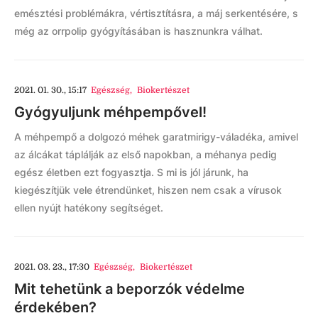
emésztési problémákra, vértisztításra, a máj serkentésére, s
még az orrpolip gyógyításában is hasznunkra válhat.
2021. 01. 30., 15:17
Egészség
,
Biokertészet
Gyógyuljunk méhpempővel!
A méhpempő a dolgozó méhek garatmirigy-váladéka, amivel
az álcákat táplálják az első napokban, a méhanya pedig
egész életben ezt fogyasztja. S mi is jól járunk, ha
kiegészítjük vele étrendünket, hiszen nem csak a vírusok
ellen nyújt hatékony segítséget.
2021. 03. 23., 17:30
Egészség
,
Biokertészet
Mit tehetünk a beporzók védelme
érdekében?