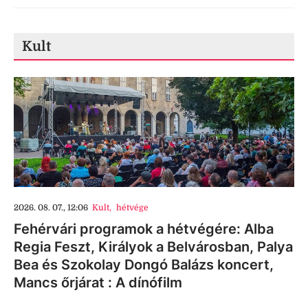
Kult
2026. 08. 07., 12:06
Kult
,
hétvége
Fehérvári programok a hétvégére: Alba
Regia Feszt, Királyok a Belvárosban, Palya
Bea és Szokolay Dongó Balázs koncert,
Mancs őrjárat : A dínófilm