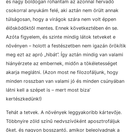
és nagy boldogan rohantam az azonnal hervadó
csokorral anyukám felé, aki aztán nem örült annak
túlságosan, hogy a virágok szára nem volt éppen
élősködőktől mentes. Ennek következtében én se.
Azóta figyelem, és szinte mindig látok tetveket e
növényen – holott a festészetben nem igazán örökítik
meg ezt az apró „hibát”. Így aztán mindig van valami
hiányérzete az embernek, midőn a tökéletességet
akarja meglátni. (Azon most ne filozofáljunk, hogy
minden rosszban van valami jó és minden csúnyában
látni kell a szépet is – mert most biza’
kertészkedünk!)
Tehát a tetvek. A növények leggyakoribb kártevője.
Többnyire zöld színű nedvszívóként aposztrofáljuk
őket, és nagyon bosszantó, amikor beleolvadnak a