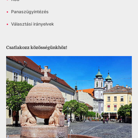
•
Panaszügyintézés
•
Választási irányelvek
Csatlakozz közösségünkhöz!