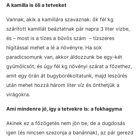
A kamilla is öli a tetveket
Vannak, akik a kamillára szavaznak: ők fél kg
szárított kamillát beáztatnak pár napra 3 liter vízbe,
és – most is a tízes a bűvös szám – tízszeres
hígítással mehet a lé a növényre. Ha sok
paradicsomunk van, akkor áldozzunk be egy-két
gyümölcsöt, és úgy fél kg növényi szárat a főzethez,
amit egy órán át bugyborékoltatunk, majd leszűrés
után mehet hozzá három liter víz és önthetjük a
virágokra.
Ami mindenre jó, így a tetvekre is: a fokhagyma
Akinek ez a főzögetés nem jön be, de a dugdosás
igen (és nincsen szezonja a banánnak), az pár gerezd