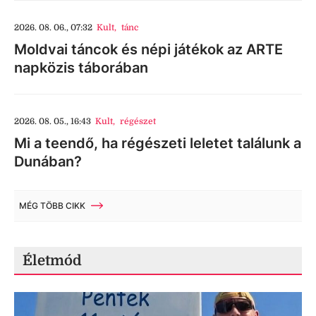
2026. 08. 06., 07:32
Kult
,
tánc
Moldvai táncok és népi játékok az ARTE
napközis táborában
2026. 08. 05., 16:43
Kult
,
régészet
Mi a teendő, ha régészeti leletet találunk a
Dunában?
MÉG TÖBB CIKK
Életmód