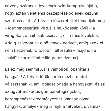
növény szárának, levelének szín-kompozíciójába,
hogy aztán véletlenül összepréselődjenek kezünk
szorítása alatt. A tetvek előszeretettel támadják meg
– idegrendszerünk virtuális működésén kívül – a
virágokat, a hajtások csúcsait, és a friss leveleket.
Addig szívogatják a növények nedveit, amíg azok el
nem kezdenek foltosodni, eltorzulni – majd jön a
„halál”. (Horrorfilmbe illő parazitizmus.)
És ez még semmi! A kis vámpírok jóbarátai a
hangyák! A tetvek létük során mézharmatot
választanak ki, ami odacsalogatja a hangyákat, és ez
az együttműködés gombabetegségeket,
korompenészt eredményezhet. Vannak olyan
hangyák, amelyek meg is fejik a tetveket, s vannak,