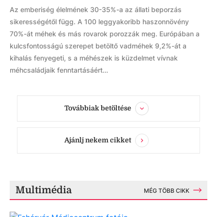
Az emberiség élelmének 30-35%-a az állati beporzás
sikerességétől függ. A 100 leggyakoribb haszonnövény
70%-át méhek és más rovarok porozzák meg. Európában a
kulcsfontosságú szerepet betöltő vadméhek 9,2%-át a
kihalás fenyegeti, s a méhészek is küzdelmet vívnak
méhcsaládjaik fenntartásáért…
Továbbiak betöltése
Ajánlj nekem cikket
Multimédia
MÉG TÖBB CIKK