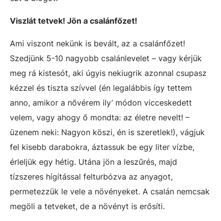
Viszlát tetvek! Jön a csalánfőzet!
Ami viszont nekünk is bevált, az a csalánfőzet!
Szedjünk 5-10 nagyobb csalánlevelet – vagy kérjük
meg rá kistesót, aki úgyis nekiugrik azonnal csupasz
kézzel és tiszta szívvel (én legalábbis így tettem
anno, amikor a nővérem ily’ módon vicceskedett
velem, vagy ahogy ő mondta: az életre nevelt! –
üzenem neki: Nagyon köszi, én is szeretlek!), vágjuk
fel kisebb darabokra, áztassuk be egy liter vízbe,
érleljük egy hétig. Utána jön a leszűrés, majd
tízszeres hígítással felturbózva az anyagot,
permetezzük le vele a növényeket. A csalán nemcsak
megöli a tetveket, de a növényt is erősíti.