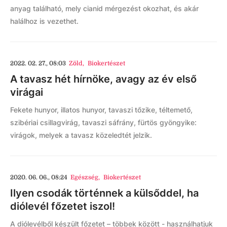
anyag található, mely cianid mérgezést okozhat, és akár
halálhoz is vezethet.
2022. 02. 27., 08:03
Zöld
,
Biokertészet
A tavasz hét hírnöke, avagy az év első
virágai
Fekete hunyor, illatos hunyor, tavaszi tőzike, téltemető,
szibériai csillagvirág, tavaszi sáfrány, fürtös gyöngyike:
virágok, melyek a tavasz közeledtét jelzik.
2020. 06. 06., 08:24
Egészség
,
Biokertészet
Ilyen csodák történnek a külsőddel, ha
diólevél főzetet iszol!
A diólevélből készült főzetet – többek között - használhatjuk