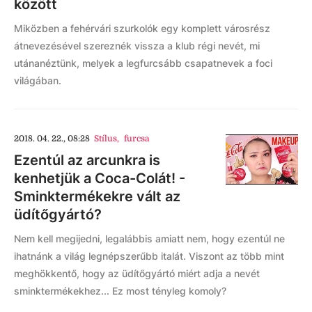
között
Miközben a fehérvári szurkolók egy komplett városrész
átnevezésével szereznék vissza a klub régi nevét, mi
utánanéztünk, melyek a legfurcsább csapatnevek a foci
világában.
2018. 04. 22., 08:28
Stílus
,
furcsa
Ezentúl az arcunkra is
kenhetjük a Coca-Colát! -
Sminktermékekre vált az
üdítőgyártó?
Nem kell megijedni, legalábbis amiatt nem, hogy ezentúl ne
ihatnánk a világ legnépszerűbb italát. Viszont az több mint
meghökkentő, hogy az üdítőgyártó miért adja a nevét
sminktermékekhez... Ez most tényleg komoly?