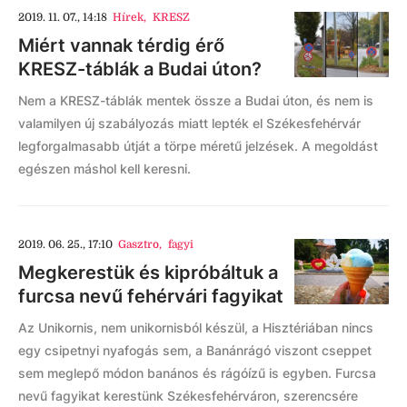
2019. 11. 07., 14:18
Hírek
,
KRESZ
Miért vannak térdig érő
KRESZ-táblák a Budai úton?
Nem a KRESZ-táblák mentek össze a Budai úton, és nem is
valamilyen új szabályozás miatt lepték el Székesfehérvár
legforgalmasabb útját a törpe méretű jelzések. A megoldást
egészen máshol kell keresni.
2019. 06. 25., 17:10
Gasztro
,
fagyi
Megkerestük és kipróbáltuk a
furcsa nevű fehérvári fagyikat
Az Unikornis, nem unikornisból készül, a Hisztériában nincs
egy csipetnyi nyafogás sem, a Banánrágó viszont cseppet
sem meglepő módon banános és rágóízű is egyben. Furcsa
nevű fagyikat kerestünk Székesfehérváron, szerencsére