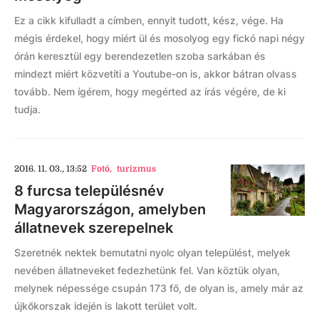
Ez a cikk kifulladt a címben, ennyit tudott, kész, vége. Ha
mégis érdekel, hogy miért ül és mosolyog egy fickó napi négy
órán keresztül egy berendezetlen szoba sarkában és
mindezt miért közvetíti a Youtube-on is, akkor bátran olvass
tovább. Nem ígérem, hogy megérted az írás végére, de ki
tudja.
2016. 11. 03., 13:52
Fotó
,
turizmus
8 furcsa településnév
Magyarországon, amelyben
állatnevek szerepelnek
Szeretnék nektek bemutatni nyolc olyan települést, melyek
nevében állatneveket fedezhetünk fel. Van köztük olyan,
melynek népessége csupán 173 fő, de olyan is, amely már az
újkőkorszak idején is lakott terület volt.