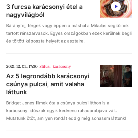
3 furcsa karácsonyi étel a
nagyvilágból
Bárányfej, férgek vagy éppen a máshol a Mikulás segítőinek
tartott rénszarvasok. Egyes országokban ezek kerülnek begli
és töltött káposzta helyett az asztalra.
2021. 12. 01., 17:30
Stílus
,
karácsony
Az 5 legrondább karácsonyi
csúnya pulcsi, amit valaha
láttunk
Bridget Jones filmek óta a csúnya pulcsi itthon is a
karácsonyi időszak egyik kedvenc ruhadarabjává vált.
Mutatunk ötöt, amilyen rondát eddig még sohasem láttunk!