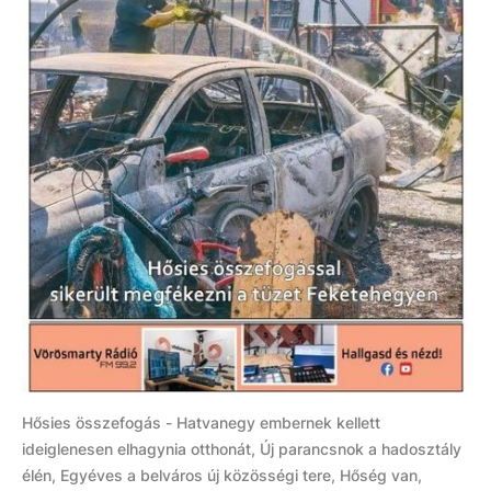
Hősies összefogás - Hatvanegy embernek kellett
ideiglenesen elhagynia otthonát, Új parancsnok a hadosztály
élén, Egyéves a belváros új közösségi tere, Hőség van,