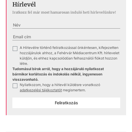
Hírlevél
Iratkozz fel már most hamarosan induló heti hírlevelünkre!
A Hírlevélre történő feliratkozással önkéntesen, kifejezetten
✓
hozzájárulok ahhoz, a Fehérvár Médiacentrum Kft. hírlevelet
küldjön, és ehhez kapcsolódóan felhasználói fiókot hozzon
létre.
Tudomásul bírok arról, hogy a hozzájáruló nyilatkozat
bármikor korlátozás és indokolás nélkül, ingyenesen
visszavonható.
Nyilatkozom, hogy a hírlevél küldésre vonatkozó
✓
adatkezelési tájékoztatót
megismertem.
Feliratkozás