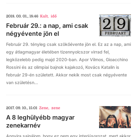
2018. 03. 01., 18:46
Kult
,
idő
Február 29.: a nap, ami csak
négyévente jön el
Február 29. tényleg csak szökőévente jön el. Ez az a nap, ami
egy átlagmagyar életében tizennyolcszor virrad fel,
legközelebb pedig majd 2020-ban. Apor Vilmos, Gioacchino
Rossini és az olimpiai bajnok kajakozó, Kovács Katalin is
február 29-én született. Akkor nekik most csak négyévente
van születésn...
2017. 09. 10., 15:01
Zene
,
zene
A 8 leghülyébb magyar
zenekarnév
Annyira sajnálom, hogy ez nem egy interjúsorozat, mert akkor