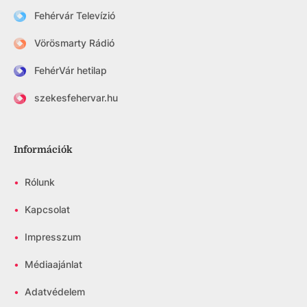
Fehérvár Televízió
Vörösmarty Rádió
FehérVár hetilap
szekesfehervar.hu
Információk
•
Rólunk
•
Kapcsolat
•
Impresszum
•
Médiaajánlat
•
Adatvédelem