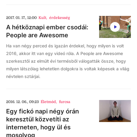
2017. 01. 17., 12:00
Kult
,
érdekesség
A hétköznapi ember csodái:
People are Awesome
Ha van négy perced és igazán érdekel, hogy milyen is volt
2016, akkor itt van egy videó róla. A People are Awesome
szerkesztői az elmúlt évi termésből válogatták össze, hogy
milyen látszólag lehetetlen dolgokra is voltak képesek a világ
névtelen sztárjai.
2016. 12. 06., 09:23
Életmód
,
furcsa
Egy fickó napi négy órán
keresztül közvetíti az
interneten, hogy ül és
mosolyog