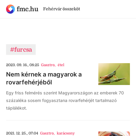
fmc.hu
Fehérvár összeköt
#furcsa
2023. 09. 16., 08:25
Gasztro
,
étel
Nem kérnek a magyarok a
rovarfehérjéből
Egy friss felmérés szerint Magyarországon az emberek 70
százaléka sosem fogyasztana rovarfehérjét tartalmazó
táplálékot.
2021. 12. 25., 07:04
Gasztro
,
karácsony