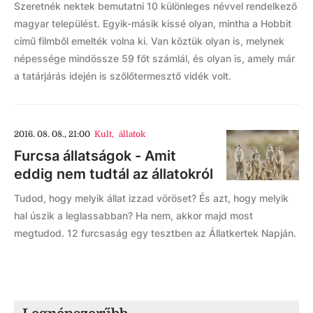
Szeretnék nektek bemutatni 10 különleges névvel rendelkező
magyar települést. Egyik-másik kissé olyan, mintha a Hobbit
című filmből emelték volna ki. Van köztük olyan is, melynek
népessége mindössze 59 főt számlál, és olyan is, amely már
a tatárjárás idején is szőlőtermesztő vidék volt.
2016. 08. 08., 21:00
Kult
,
állatok
Furcsa állatságok - Amit
eddig nem tudtál az állatokról
Tudod, hogy melyik állat izzad vöröset? És azt, hogy melyik
hal úszik a leglassabban? Ha nem, akkor majd most
megtudod. 12 furcsaság egy tesztben az Állatkertek Napján.