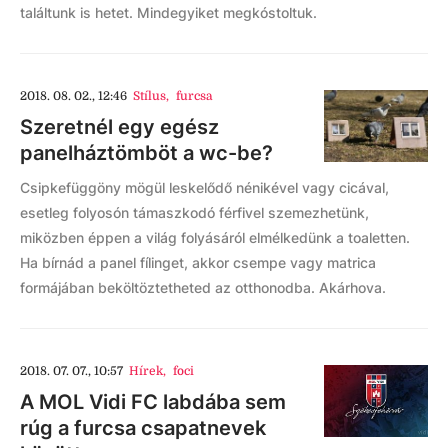
találtunk is hetet. Mindegyiket megkóstoltuk.
2018. 08. 02., 12:46
Stílus
,
furcsa
Szeretnél egy egész
panelháztömböt a wc-be?
Csipkefüggöny mögül leskelődő nénikével vagy cicával,
esetleg folyosón támaszkodó férfivel szemezhetünk,
miközben éppen a világ folyásáról elmélkedünk a toaletten.
Ha bírnád a panel fílinget, akkor csempe vagy matrica
formájában beköltöztetheted az otthonodba. Akárhova.
2018. 07. 07., 10:57
Hírek
,
foci
A MOL Vidi FC labdába sem
rúg a furcsa csapatnevek