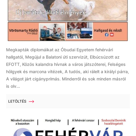
Megkapták diplomáikat az Óbudai Egyetem fehérvári
hallgatói, Megújul a Balatoni úti szervizút, Elbúcsúzott az
EFOTT, Közös kalandra hívnak a város játszóterei, Felséges
hölgyek és marcona vitézek, A tudós, aki rálelt a királyi párra,
A világot járt cigányprímás. Minderről és sok minden másról
is olv...
LETÖLTÉS