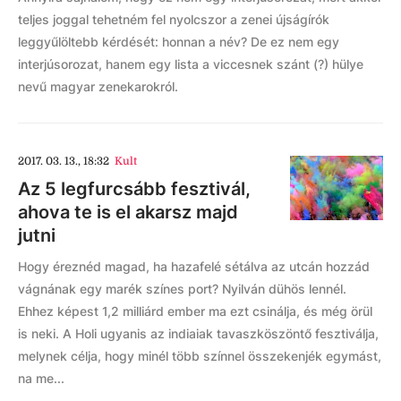
teljes joggal tehetném fel nyolcszor a zenei újságírók
leggyűlöltebb kérdését: honnan a név? De ez nem egy
interjúsorozat, hanem egy lista a viccesnek szánt (?) hülye
nevű magyar zenekarokról.
2017. 03. 13., 18:32
Kult
Az 5 legfurcsább fesztivál,
ahova te is el akarsz majd
jutni
Hogy éreznéd magad, ha hazafelé sétálva az utcán hozzád
vágnának egy marék színes port? Nyilván dühös lennél.
Ehhez képest 1,2 milliárd ember ma ezt csinálja, és még örül
is neki. A Holi ugyanis az indiaiak tavaszköszöntő fesztiválja,
melynek célja, hogy minél több színnel összekenjék egymást,
na me...