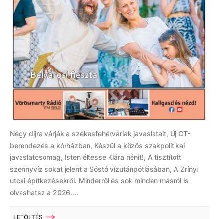
Négy díjra várják a székesfehérváriak javaslatait, Új CT-
berendezés a kórházban, Készül a közös szakpolitikai
javaslatcsomag, Isten éltesse Klára nénit!, A tisztított
szennyvíz sokat jelent a Sóstó vízutánpótlásában, A Zrínyi
utcai építkezésekről. Minderről és sok minden másról is
olvashatsz a 2026....
LETÖLTÉS