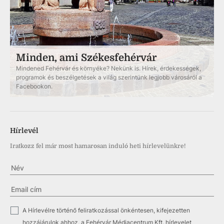
Minden, ami Székesfehérvár
Mindened Fehérvár és környéke? Nekünk is. Hírek, érdekességek,
programok és beszélgetések a világ szerintünk legjobb városáról a
Facebookon.
Hírlevél
Iratkozz fel már most hamarosan induló heti hírlevelünkre!
✓
A Hírlevélre történő feliratkozással önkéntesen, kifejezetten
hozzájárulok ahhoz, a Fehérvár Médiacentrum Kft. hírlevelet