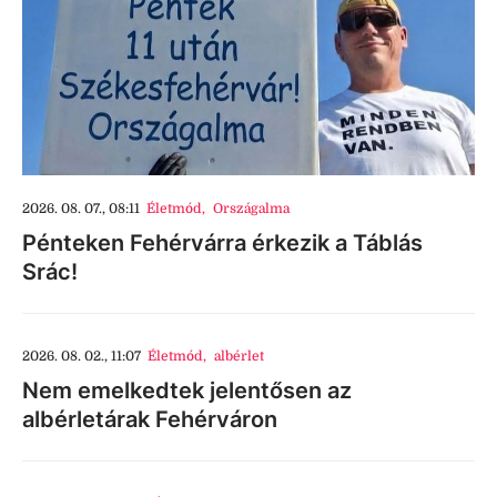
2026. 08. 07., 08:11
Életmód
,
Országalma
Pénteken Fehérvárra érkezik a Táblás
Srác!
2026. 08. 02., 11:07
Életmód
,
albérlet
Nem emelkedtek jelentősen az
albérletárak Fehérváron