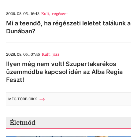
2026. 08. 05., 16:43
Kult
,
régészet
Mi a teendő, ha régészeti leletet találunk a
Dunában?
2026. 08. 05., 07:45
Kult
,
jazz
Ilyen még nem volt! Szupertakarékos
üzemmódba kapcsol idén az Alba Regia
Feszt!
MÉG TÖBB CIKK
Életmód