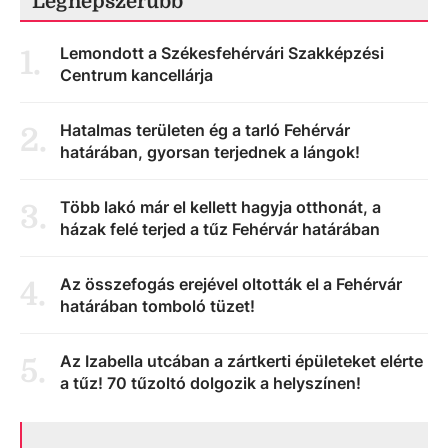
Legnépszerűbb
Lemondott a Székesfehérvári Szakképzési
1
.
Centrum kancellárja
Hatalmas területen ég a tarló Fehérvár
2
.
határában, gyorsan terjednek a lángok!
Több lakó már el kellett hagyja otthonát, a
3
.
házak felé terjed a tűz Fehérvár határában
Az összefogás erejével oltották el a Fehérvár
4
.
határában tomboló tüzet!
Az Izabella utcában a zártkerti épületeket elérte
5
.
a tűz! 70 tűzoltó dolgozik a helyszínen!