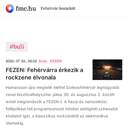
fmc.hu
Fehérvár összeköt
#buli
2025. 07. 22., 06:56
Zene
,
FEZEN
FEZEN: Fehérvárra érkezik a
rockzene élvonala
Hamarosan újra megtelik élettel Székesfehérvár legnagyobb
zenei fesztiválhelyszíne: július 30. és augusztus 2. között
ismét megrendezik a FEZEN-t. A hazai és nemzetközi
fellépőkkel teli programsorozat minden eddiginél színesebb
kínálatot ígér, a klasszikus rockzenétől az elektronikus
ütemekig.