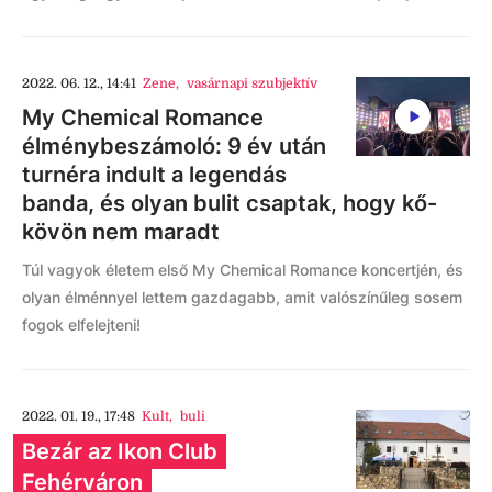
2022. 06. 12., 14:41
Zene
,
vasárnapi szubjektív
My Chemical Romance
élménybeszámoló: 9 év után
turnéra indult a legendás
banda, és olyan bulit csaptak, hogy kő-
kövön nem maradt
Túl vagyok életem első My Chemical Romance koncertjén, és
olyan élménnyel lettem gazdagabb, amit valószínűleg sosem
fogok elfelejteni!
2022. 01. 19., 17:48
Kult
,
buli
Bezár az Ikon Club
Fehérváron