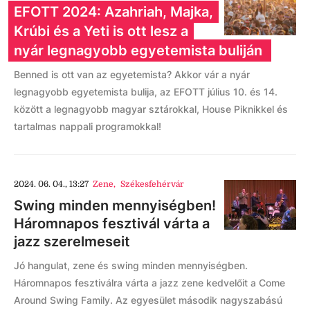
EFOTT 2024: Azahriah, Majka,
Krúbi és a Yeti is ott lesz a
nyár legnagyobb egyetemista buliján
Benned is ott van az egyetemista? Akkor vár a nyár
legnagyobb egyetemista bulija, az EFOTT július 10. és 14.
között a legnagyobb magyar sztárokkal, House Piknikkel és
tartalmas nappali programokkal!
2024. 06. 04., 13:27
Zene
,
Székesfehérvár
Swing minden mennyiségben!
Háromnapos fesztivál várta a
jazz szerelmeseit
Jó hangulat, zene és swing minden mennyiségben.
Háromnapos fesztiválra várta a jazz zene kedvelőit a Come
Around Swing Family. Az egyesület második nagyszabású