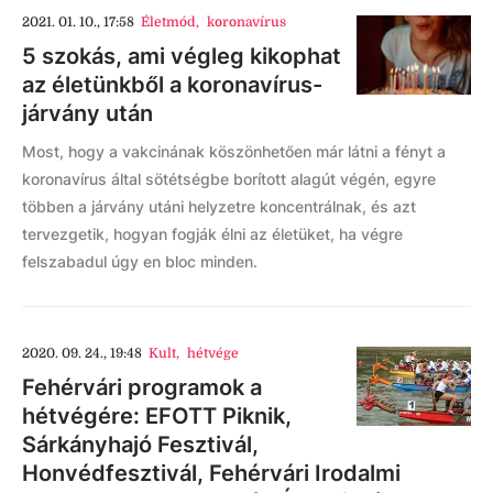
2021. 01. 10., 17:58
Életmód
,
koronavírus
5 szokás, ami végleg kikophat
az életünkből a koronavírus-
járvány után
Most, hogy a vakcinának köszönhetően már látni a fényt a
koronavírus által sötétségbe borított alagút végén, egyre
többen a járvány utáni helyzetre koncentrálnak, és azt
tervezgetik, hogyan fogják élni az életüket, ha végre
felszabadul úgy en bloc minden.
2020. 09. 24., 19:48
Kult
,
hétvége
Fehérvári programok a
hétvégére: EFOTT Piknik,
Sárkányhajó Fesztivál,
Honvédfesztivál, Fehérvári Irodalmi