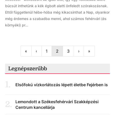
búcsút inthetünk a kék égbolt alatti önfeledt szórakozásnak.
Ettől függetlenül hébe-hóba még kikacsinthat a Nap, olyankor
még érdemes a szabadba menni, ahol számos fehérvári (és
környéki) pr...
First
Previous
Next
Last
«
‹
1
2
3
›
»
Legnépszerűbb
1
.
Elsőfokú vízkorlátozás lépett életbe Fejérben is
Lemondott a Székesfehérvári Szakképzési
2
.
Centrum kancellárja