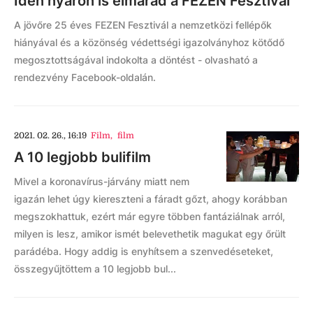
Idén nyáron is elmarad a FEZEN Fesztivál
A jövőre 25 éves FEZEN Fesztivál a nemzetközi fellépők
hiányával és a közönség védettségi igazolványhoz kötődő
megosztottságával indokolta a döntést - olvasható a
rendezvény Facebook-oldalán.
2021. 02. 26., 16:19
Film
,
film
A 10 legjobb bulifilm
Mivel a koronavírus-járvány miatt nem
igazán lehet úgy kiereszteni a fáradt gőzt, ahogy korábban
megszokhattuk, ezért már egyre többen fantáziálnak arról,
milyen is lesz, amikor ismét belevethetik magukat egy őrült
parádéba. Hogy addig is enyhítsem a szenvedéseteket,
összegyűjtöttem a 10 legjobb bul...