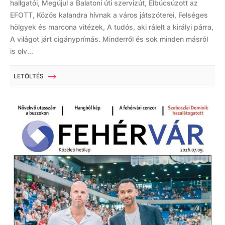
hallgatói, Megújul a Balatoni úti szervizút, Elbúcsúzott az
EFOTT, Közös kalandra hívnak a város játszóterei, Felséges
hölgyek és marcona vitézek, A tudós, aki rálelt a királyi párra,
A világot járt cigányprímás. Minderről és sok minden másról
is olv...
LETÖLTÉS