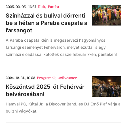
2025. 02. 05., 16:37
Kult
,
Paraba
Színházzal és bulival dörrenti
be a héten a Paraba csapata a
farsangot
A Paraba csapata idén is megszervezi hagyományos
farsangi eseményét Fehérváron, melyet ezúttal is egy
színházi előadással kötöttek össze február 7-én, pénteken!
2024. 12. 31., 10:53
Programok
,
szilveszter
Köszöntsd 2025-öt Fehérvár
belvárosában!
Hamvai PG, Kátai Jr., a Discover Band, és DJ Ernő Piaf várja a
bulizni vágyókat.