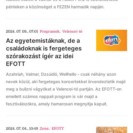
pénteken a közönséget a FEZEN harmadik napján.
2024. 07. 09., 07:01
Programok
,
Velencei-tó
Az egyetemistáknak, de a
családoknak is fergeteges
szórakozást ígér az idei
EFOTT
Azahriah, Valmar, Dzsúdló, Wellhello - csak néhány azon
nevek közül, aki fergeteges koncertekkel örvendeztetik majd
meg a bulizni vágyókat a Velencei-tó partján. Az EFOTT-on
emellett számos nappali program is vár majd a
fesztiválozókra, amely hamarosan megnyitja kapuit.
2024. 07. 04., 10:49
Zene
,
EFOTT