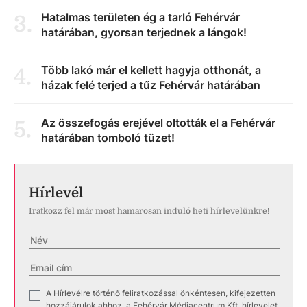
Hatalmas területen ég a tarló Fehérvár
3
.
határában, gyorsan terjednek a lángok!
Több lakó már el kellett hagyja otthonát, a
4
.
házak felé terjed a tűz Fehérvár határában
Az összefogás erejével oltották el a Fehérvár
5
.
határában tomboló tüzet!
Hírlevél
Iratkozz fel már most hamarosan induló heti hírlevelünkre!
A Hírlevélre történő feliratkozással önkéntesen, kifejezetten
✓
hozzájárulok ahhoz, a Fehérvár Médiacentrum Kft. hírlevelet