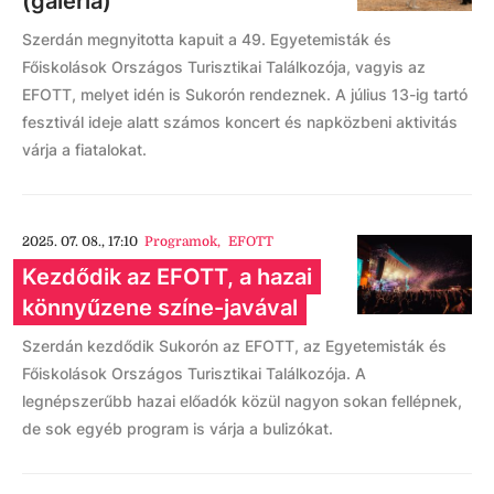
(galéria)
Szerdán megnyitotta kapuit a 49. Egyetemisták és
Főiskolások Országos Turisztikai Találkozója, vagyis az
EFOTT, melyet idén is Sukorón rendeznek. A július 13-ig tartó
fesztivál ideje alatt számos koncert és napközbeni aktivitás
várja a fiatalokat.
2025. 07. 08., 17:10
Programok
,
EFOTT
Kezdődik az EFOTT, a hazai
könnyűzene színe-javával
Szerdán kezdődik Sukorón az EFOTT, az Egyetemisták és
Főiskolások Országos Turisztikai Találkozója. A
legnépszerűbb hazai előadók közül nagyon sokan fellépnek,
de sok egyéb program is várja a bulizókat.