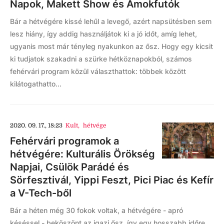
Napok, Makett Show és Ámokfutók
Bár a hétvégére kissé lehűl a levegő, azért napsütésben sem
lesz hiány, így addig használjátok ki a jó időt, amíg lehet,
ugyanis most már tényleg nyakunkon az ősz. Hogy egy kicsit
ki tudjatok szakadni a szürke hétköznapokból, számos
fehérvári program közül választhattok: többek között
kilátogathatto...
2020. 09. 17., 18:23
Kult
,
hétvége
Fehérvári programok a
hétvégére: Kulturális Örökség
Napjai, Csülök Parádé és
Sörfesztivál, Yippi Feszt, Pici Piac és Kefír
a V-Tech-ből
Bár a héten még 30 fokok voltak, a hétvégére - apró
késéssel - beköszönt az igazi ősz, így egy hosszabb időre