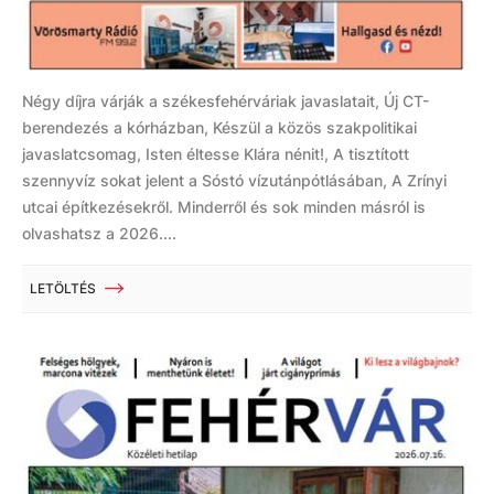
Négy díjra várják a székesfehérváriak javaslatait, Új CT-
berendezés a kórházban, Készül a közös szakpolitikai
javaslatcsomag, Isten éltesse Klára nénit!, A tisztított
szennyvíz sokat jelent a Sóstó vízutánpótlásában, A Zrínyi
utcai építkezésekről. Minderről és sok minden másról is
olvashatsz a 2026....
LETÖLTÉS