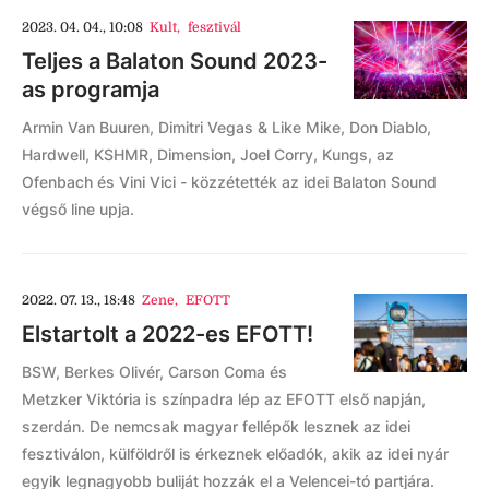
2023. 04. 04., 10:08
Kult
,
fesztivál
Teljes a Balaton Sound 2023-
as programja
Armin Van Buuren, Dimitri Vegas & Like Mike, Don Diablo,
Hardwell, KSHMR, Dimension, Joel Corry, Kungs, az
Ofenbach és Vini Vici - közzétették az idei Balaton Sound
végső line upja.
2022. 07. 13., 18:48
Zene
,
EFOTT
Elstartolt a 2022-es EFOTT!
BSW, Berkes Olivér, Carson Coma és
Metzker Viktória is színpadra lép az EFOTT első napján,
szerdán. De nemcsak magyar fellépők lesznek az idei
fesztiválon, külföldről is érkeznek előadók, akik az idei nyár
egyik legnagyobb buliját hozzák el a Velencei-tó partjára.