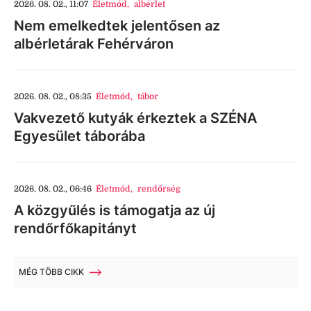
2026. 08. 02., 11:07
Életmód
,
albérlet
Nem emelkedtek jelentősen az
albérletárak Fehérváron
2026. 08. 02., 08:35
Életmód
,
tábor
Vakvezető kutyák érkeztek a SZÉNA
Egyesület táborába
2026. 08. 02., 06:46
Életmód
,
rendőrség
A közgyűlés is támogatja az új
rendőrfőkapitányt
MÉG TÖBB CIKK