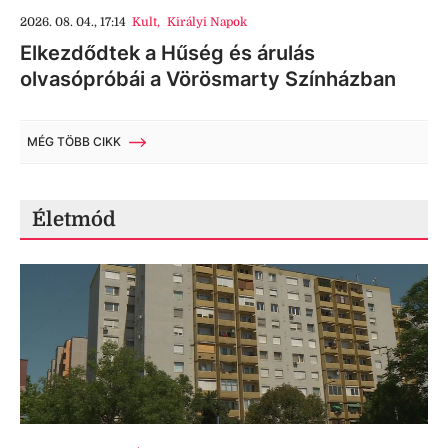
2026. 08. 04., 17:14
Kult
,
Királyi Napok
Elkezdődtek a Hűség és árulás
olvasópróbái a Vörösmarty Színházban
MÉG TÖBB CIKK
Életmód