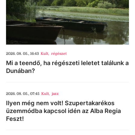
2026. 08. 05., 16:43
Kult
,
régészet
Mi a teendő, ha régészeti leletet találunk a
Dunában?
2026. 08. 05., 07:45
Kult
,
jazz
Ilyen még nem volt! Szupertakarékos
üzemmódba kapcsol idén az Alba Regia
Feszt!