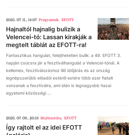
2025. 07. 11., 14:07
Programok
,
EFOTT
Hajnaltól hajnalig bulizik a
Velencei-tó: Lassan kirakják a
megtelt táblát az EFOTT-ra!
Fantasztikus hangulat, felejthetetlen bulik: a 49. EFOTT 3.
napján csúcsra jár a fesztiválhangulat a Velencei-tónál. A
kellemes, fesztiválozáshoz illő időjárás és az ország
legnépszerűbb előadói estéről estére több ezer fiatalt
vonzanak a fesztiválra, ami idén is legnagyobb hazai
egyetemi közösségi ...
2025. 07. 09., 20:13
Multimédia
,
EFOTT
Így rajtolt el az idei EFOTT