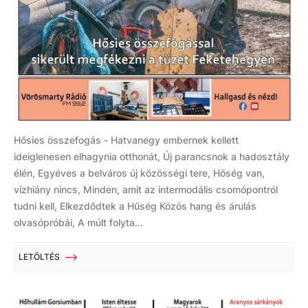
Hősies összefogás - Hatvanegy embernek kellett
ideiglenesen elhagynia otthonát, Új parancsnok a hadosztály
élén, Egyéves a belváros új közösségi tere, Hőség van,
vízhiány nincs, Minden, amit az intermodális csomópontról
tudni kell, Elkezdődtek a Hűség Közös hang és árulás
olvasópróbái, A múlt folyta...
LETÖLTÉS