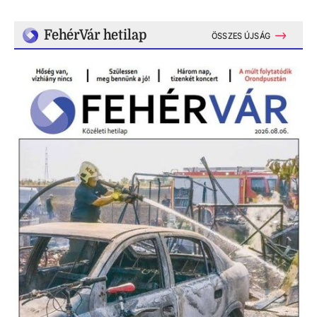
FehérVár hetilap
ÖSSZES ÚJSÁG