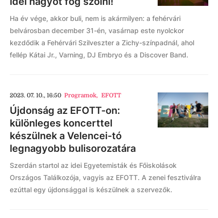
idei nagyot fog szólni!
Ha év vége, akkor buli, nem is akármilyen: a fehérvári
belvárosban december 31-én, vasárnap este nyolckor
kezdődik a Fehérvári Szilveszter a Zichy-színpadnál, ahol
fellép Kátai Jr., Varning, DJ Embryo és a Discover Band.
2023. 07. 10., 16:50
Programok
,
EFOTT
Újdonság az EFOTT-on:
különleges koncerttel
készülnek a Velencei-tó
legnagyobb bulisorozatára
Szerdán startol az idei Egyetemisták és Főiskolások
Országos Találkozója, vagyis az EFOTT. A zenei fesztiválra
ezúttal egy újdonsággal is készülnek a szervezők.