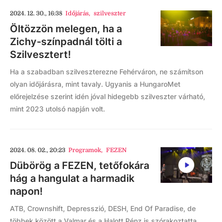
2024. 12. 30., 16:38
Időjárás
,
szilveszter
Öltözzön melegen, ha a
Zichy-színpadnál tölti a
Szilvesztert!
Ha a szabadban szilveszterezne Fehérváron, ne számítson
olyan időjárásra, mint tavaly. Ugyanis a HungaroMet
előrejelzése szerint idén jóval hidegebb szilveszter várható,
mint 2023 utolsó napján volt.
2024. 08. 02., 20:23
Programok
,
FEZEN
Dübörög a FEZEN, tetőfokára
hág a hangulat a harmadik
napon!
ATB, Crownshift, Depresszió, DESH, End Of Paradise, de
többek között a Valmar és a Halott Pénz is szórakoztatta