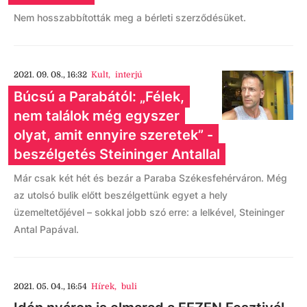
Nem hosszabbították meg a bérleti szerződésüket.
2021. 09. 08., 16:32
Kult
,
interjú
Búcsú a Parabától: „Félek,
nem találok még egyszer
olyat, amit ennyire szeretek” -
beszélgetés Steininger Antallal
Már csak két hét és bezár a Paraba Székesfehérváron. Még
az utolsó bulik előtt beszélgettünk egyet a hely
üzemeltetőjével – sokkal jobb szó erre: a lelkével, Steininger
Antal Papával.
2021. 05. 04., 16:54
Hírek
,
buli