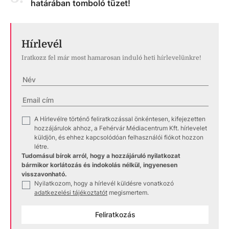
határában tomboló tüzet!
Hírlevél
Iratkozz fel már most hamarosan induló heti hírlevelünkre!
A Hírlevélre történő feliratkozással önkéntesen, kifejezetten
✓
hozzájárulok ahhoz, a Fehérvár Médiacentrum Kft. hírlevelet
küldjön, és ehhez kapcsolódóan felhasználói fiókot hozzon
létre.
Tudomásul bírok arról, hogy a hozzájáruló nyilatkozat
bármikor korlátozás és indokolás nélkül, ingyenesen
visszavonható.
Nyilatkozom, hogy a hírlevél küldésre vonatkozó
✓
adatkezelési tájékoztatót
megismertem.
Feliratkozás