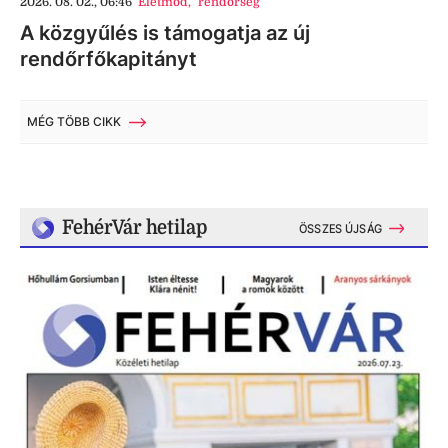
2026. 08. 02., 06:46
Életmód
,
rendőrség
A közgyűlés is támogatja az új
rendőrfőkapitányt
MÉG TÖBB CIKK
FehérVár hetilap
ÖSSZES ÚJSÁG