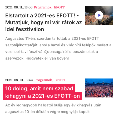
2021. 08. 11., 18:06
Programok
,
EFOTT
Elstartolt a 2021-es EFOTT! -
Mutatjuk, hogy mi vár rátok az
idei fesztiválon
Augusztus 11-én, szerdán tartották a 2021-es EFOTT
sajtótájékoztatóját, ahol a hazai és világhírű fellépők mellett a
velencei-tavi fesztivál újdonságairól is beszámoltak a
szervezők. Higgyétek el, van bőven!
2021. 08. 10., 12:54
Programok
,
EFOTT
10 dolog, amit nem szabad
kihagyni a 2021-es EFOTT-on
Az év legnagyobb hallgatói bulija egy év kihagyás után
augusztus 10-én délután végre megnyitja kapuit!