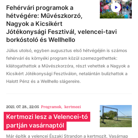
Fehérvári programok a
hétvégére: Művészkorzó,
Nagyok a Kicsikért
Jótékonysági Fesztivál, velencei-tavi
borkóstoló és Wellhello
Július utolsó, egyben augusztus első hétvégéjén is számos
fehérvári és környéki program közül szemezgethettek:
kilátogathattok a Művészkorzóra, részt vehettek a Nagyok a
Kicsikért Jótékonysági Fesztiválon, netalántán bulizhattok a
Halott Pénz és a Wellhello slágereire.
2021. 07. 28., 22:05
Programok
,
kertmozi
Kertmozi lesz a Velencei-tó
partján vasárnaptól
Már építik a velencei Északi Strandon a kertmozit. Vasárnap