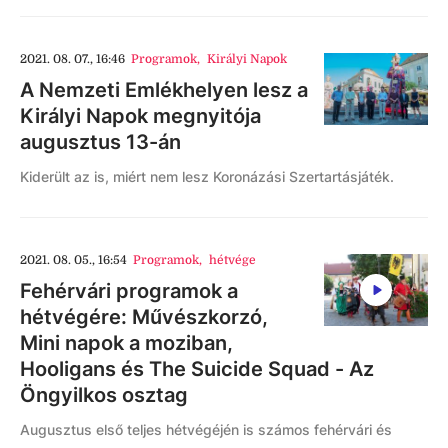
2021. 08. 07., 16:46
Programok
,
Királyi Napok
A Nemzeti Emlékhelyen lesz a
Királyi Napok megnyitója
augusztus 13-án
Kiderült az is, miért nem lesz Koronázási Szertartásjáték.
2021. 08. 05., 16:54
Programok
,
hétvége
Fehérvári programok a
hétvégére: Művészkorzó,
Mini napok a moziban,
Hooligans és The Suicide Squad - Az
Öngyilkos osztag
Augusztus első teljes hétvégéjén is számos fehérvári és