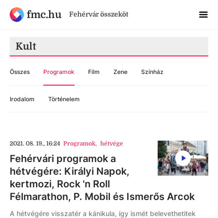
fmc.hu
Fehérvár összeköt
Kult
Összes
Programok
Film
Zene
Színház
Irodalom
Történelem
2021. 08. 19., 16:24
Programok
,
hétvége
Fehérvári programok a
hétvégére: Királyi Napok,
kertmozi, Rock 'n Roll
Félmarathon, P. Mobil és Ismerős Arcok
A hétvégére visszatér a kánikula, így ismét belevethetitek