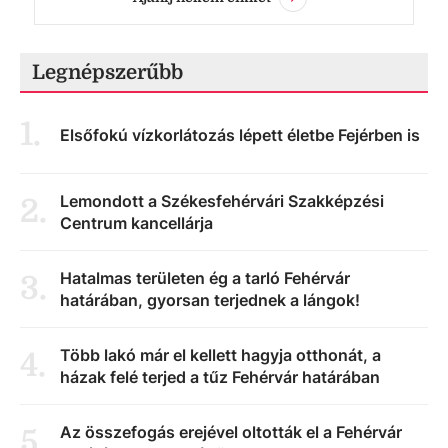
Legnépszerűbb
1
.
Elsőfokú vízkorlátozás lépett életbe Fejérben is
Lemondott a Székesfehérvári Szakképzési
2
.
Centrum kancellárja
Hatalmas területen ég a tarló Fehérvár
3
.
határában, gyorsan terjednek a lángok!
Több lakó már el kellett hagyja otthonát, a
4
.
házak felé terjed a tűz Fehérvár határában
Az összefogás erejével oltották el a Fehérvár
5
.