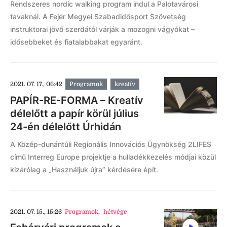
Rendszeres nordic walking program indul a Palotavárosi
tavaknál. A Fejér Megyei Szabadidősport Szövetség
instruktorai jövő szerdától várják a mozogni vágyókat –
idősebbeket és fiatalabbakat egyaránt.
2021. 07. 17., 06:42
Programok
kreatív
PAPÍR-RE-FORMA – Kreatív
délelőtt a papír körül július
24-én délelőtt Úrhidán
A Közép-dunántúli Regionális Innovációs Ügynökség 2LIFES
című Interreg Europe projektje a hulladékkezelés módjai közül
kizárólag a „Használjuk újra” kérdésére épít.
2021. 07. 15., 15:26
Programok
,
hétvége