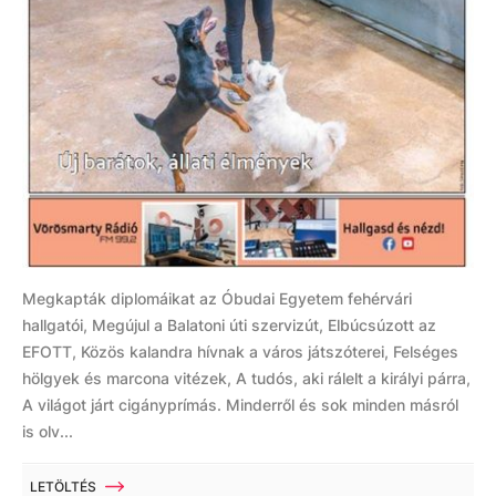
Megkapták diplomáikat az Óbudai Egyetem fehérvári
hallgatói, Megújul a Balatoni úti szervizút, Elbúcsúzott az
EFOTT, Közös kalandra hívnak a város játszóterei, Felséges
hölgyek és marcona vitézek, A tudós, aki rálelt a királyi párra,
A világot járt cigányprímás. Minderről és sok minden másról
is olv...
LETÖLTÉS