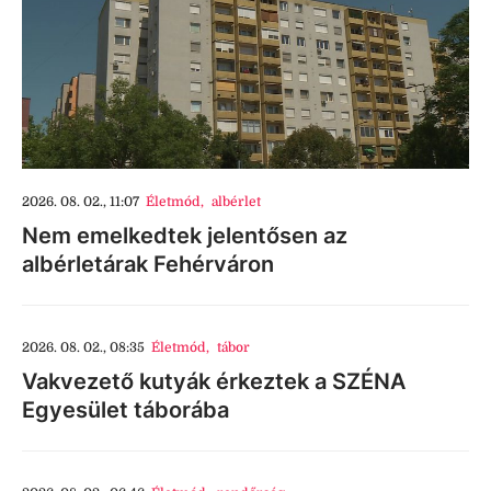
2026. 08. 02., 11:07
Életmód
,
albérlet
Nem emelkedtek jelentősen az
albérletárak Fehérváron
2026. 08. 02., 08:35
Életmód
,
tábor
Vakvezető kutyák érkeztek a SZÉNA
Egyesület táborába