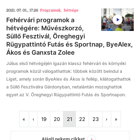
2021. 07. 01., 17:26
Programok
,
hétvége
Fehérvári programok a
hétvégére: Művészkorzó,
Süllő Fesztivál, Öreghegyi
Rügypattintó Futás és Sportnap, ByeAlex,
Ákos és Ganxsta Zolee
Július első hétvégéjén igazán klassz fehérvári és környéki
programok közül válogathattok: többek között beindul a
Liget, amely során ByeAlex és Ákos is fellép, kilátogathattok
a Süllő Fesztiválra Gárdonyban, netalántán mozoghattok
egyet az V. Öreghegyi Rügypattintó Futás és Sportnapon.
First
Previous
Next
Last
«
‹
19
20
21
22
23
›
»
Ajánlj nekem cikket