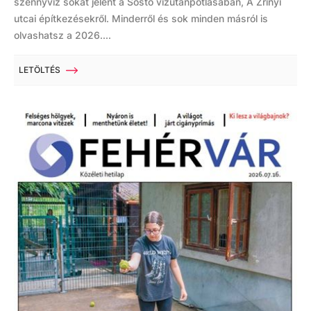
szennyvíz sokat jelent a Sóstó vízutánpótlásában, A Zrínyi
utcai építkezésekről. Minderről és sok minden másról is
olvashatsz a 2026....
LETÖLTÉS