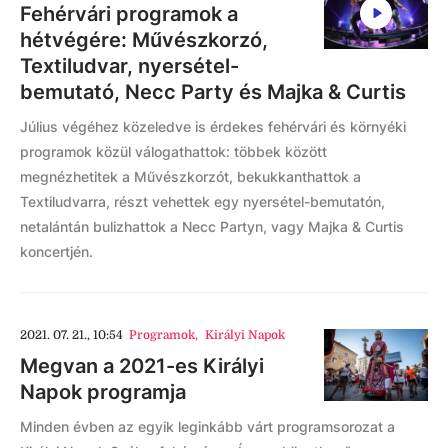
Fehérvári programok a
hétvégére: Művészkorzó,
Textiludvar, nyersétel-
bemutató, Necc Party és Majka & Curtis
Július végéhez közeledve is érdekes fehérvári és környéki
programok közül válogathattok: többek között
megnézhetitek a Művészkorzót, bekukkanthattok a
Textiludvarra, részt vehettek egy nyersétel-bemutatón,
netalántán bulizhattok a Necc Partyn, vagy Majka & Curtis
koncertjén.
2021. 07. 21., 10:54
Programok
,
Királyi Napok
Megvan a 2021-es Királyi
Napok programja
Minden évben az egyik leginkább várt programsorozat a