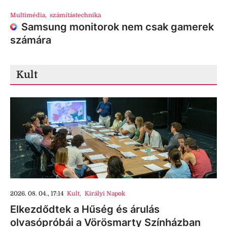
Multimédia
,
számítástechnika
Samsung monitorok nem csak gamerek
számára
Kult
2026. 08. 04., 17:14
Kult
,
Királyi Napok
Elkezdődtek a Hűség és árulás
olvasópróbái a Vörösmarty Színházban