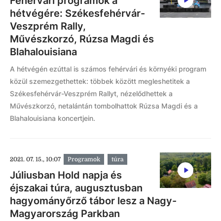
Fehérvári programok a
hétvégére: Székesfehérvár-
Veszprém Rally,
Művészkorzó, Rúzsa Magdi és
Blahalouisiana
A hétvégén ezúttal is számos fehérvári és környéki program
közül szemezgethettek: többek között megleshetitek a
Székesfehérvár-Veszprém Rallyt, nézelődhettek a
Művészkorzó, netalántán tombolhattok Rúzsa Magdi és a
Blahalouisiana koncertjein.
2021. 07. 15., 10:07
Programok
túra
Júliusban Hold napja és
éjszakai túra, augusztusban
hagyományőrző tábor lesz a Nagy-
Magyarország Parkban