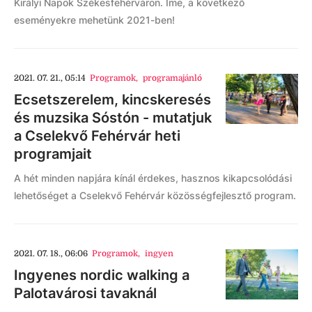
Királyi Napok Székesfehérváron. Íme, a következő
eseményekre mehetünk 2021-ben!
2021. 07. 21., 05:14
Programok
,
programajánló
Ecsetszerelem, kincskeresés
és muzsika Sóstón - mutatjuk
a Cselekvő Fehérvár heti
programjait
A hét minden napjára kínál érdekes, hasznos kikapcsolódási
lehetőséget a Cselekvő Fehérvár közösségfejlesztő program.
2021. 07. 18., 06:06
Programok
,
ingyen
Ingyenes nordic walking a
Palotavárosi tavaknál