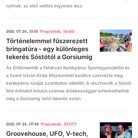
nyitnak, az első vetítés ingyenes lesz.
2021. 07. 24., 13:35
Programok
,
bicikli
Történelemmel fűszerezett
bringatúra - egy különleges
tekerés Sóstótól a Gorsiumig
Az Értékmentők a Fehérvári Kerékpáros Sportegyesülettel és
a Szent István Király Múzeummal karöltve szervezte meg
kerékpáros túráját szombaton délelőtt. A résztvevők a Sóstói
Mol Arénától indulva számos érdekességgel ismerkedhettek
meg a Gorsiumig tartó tekerés során.
2021. 07. 24., 07:48
Programok
,
EFOTT
Groovehouse, UFO, V-tech,