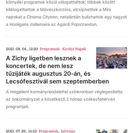
környéki programok közül válogathattok: többek között
kilátogathattok a Művészkorzóra, elcsíphetitek a Mini
napokat a Cinema Cityben, netalántán bulizhattok egy nagyot
a Hooligans dallamaira az Agárdi Popstrandon.
2021. 08. 04., 12:20
Programok
,
Királyi Napok
A Zichy ligetben lesznek a
koncertek, de nem lesz
tűzijáték augusztus 20-án, és
Lecsófesztivál sem szeptemberben
A megjelent kormányrendelettel szinkronban véglegesítette
az önkormányzat a következő 2 hónap székesfehérvári
programjait.
2021. 07. 29., 14:52
Programok
,
hétvége