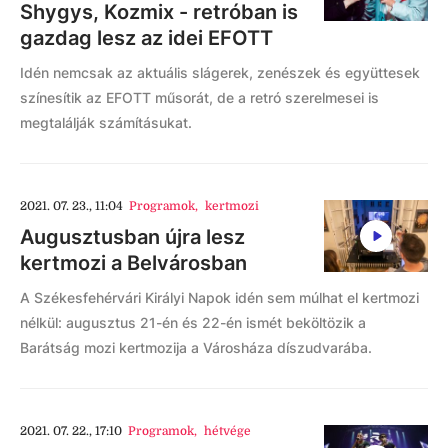
Shygys, Kozmix - retróban is
gazdag lesz az idei EFOTT
Idén nemcsak az aktuális slágerek, zenészek és együttesek
színesítik az EFOTT műsorát, de a retró szerelmesei is
megtalálják számításukat.
2021. 07. 23., 11:04
Programok
,
kertmozi
Augusztusban újra lesz
kertmozi a Belvárosban
A Székesfehérvári Királyi Napok idén sem múlhat el kertmozi
nélkül: augusztus 21-én és 22-én ismét beköltözik a
Barátság mozi kertmozija a Városháza díszudvarába.
2021. 07. 22., 17:10
Programok
,
hétvége