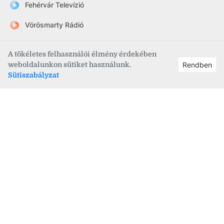
Fehérvár Televízió
Vörösmarty Rádió
FehérVár hetilap
A tökéletes felhasználói élmény érdekében
szekesfehervar.hu
weboldalunkon sütiket használunk.
Rendben
Sütiszabályzat
Információk
•
Rólunk
•
Kapcsolat
•
Impresszum
•
Médiaajánlat
•
Adatvédelem