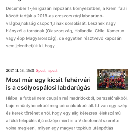
December 1-jén igazán impozáns környezetben, a Kreml falai
között tartják a 2018-as oroszországi labdarúgó-
világbajnokság csoportjainak sorsolását. Lesznek nagy
hiányzói a tornának (Olaszország, Hollandia, Chile, Kamerun
vagy épp Magyarország), de egyetlen résztvevő kapcsán
sem jelenthetjük ki, hogy...
2017. 11. 16., 15:31
Sport
,
sport
Most már egy kicsit fehérvári
is a csólyospálosi labdarúgás
Hiába, a futball nem csupán reálmadridokból, barszelónákból,
bajernmüntyhenekből meg céronáldókból áll. Itt van egy szép
és kerek történet arról, hogy egy alig kétezres lélekszámú
alföldi település ifjú edzője miért is a Videotonnál szerette
volna meglesni, milyen egy magyar topklub utánpótlás