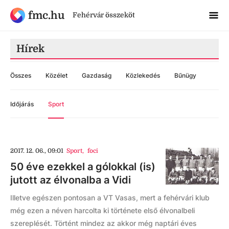
fmc.hu
Fehérvár összeköt
Hírek
Összes
Közélet
Gazdaság
Közlekedés
Bűnügy
Időjárás
Sport
2017. 12. 06., 09:01
Sport
,
foci
50 éve ezekkel a gólokkal (is)
jutott az élvonalba a Vidi
Illetve egészen pontosan a VT Vasas, mert a fehérvári klub
még ezen a néven harcolta ki története első élvonalbeli
szereplését. Történt mindez az akkor még naptári éves