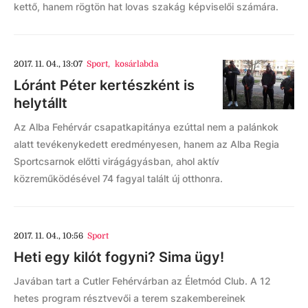
kettő, hanem rögtön hat lovas szakág képviselői számára.
2017. 11. 04., 13:07
Sport
,
kosárlabda
Lóránt Péter kertészként is
helytállt
Az Alba Fehérvár csapatkapitánya ezúttal nem a palánkok
alatt tevékenykedett eredményesen, hanem az Alba Regia
Sportcsarnok előtti virágágyásban, ahol aktív
közreműködésével 74 fagyal talált új otthonra.
2017. 11. 04., 10:56
Sport
Heti egy kilót fogyni? Sima ügy!
Javában tart a Cutler Fehérvárban az Életmód Club. A 12
hetes program résztvevői a terem szakembereinek