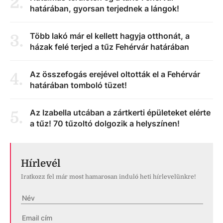
2
.
határában, gyorsan terjednek a lángok!
Több lakó már el kellett hagyja otthonát, a
3
.
házak felé terjed a tűz Fehérvár határában
Az összefogás erejével oltották el a Fehérvár
4
.
határában tomboló tüzet!
Az Izabella utcában a zártkerti épületeket elérte
5
.
a tűz! 70 tűzoltó dolgozik a helyszínen!
Hírlevél
Iratkozz fel már most hamarosan induló heti hírlevelünkre!