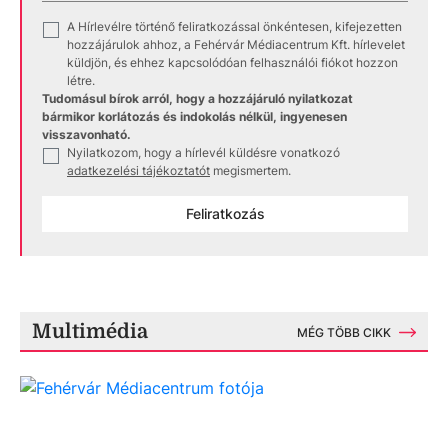
A Hírlevélre történő feliratkozással önkéntesen, kifejezetten
✓
hozzájárulok ahhoz, a Fehérvár Médiacentrum Kft. hírlevelet
küldjön, és ehhez kapcsolódóan felhasználói fiókot hozzon
létre.
Tudomásul bírok arról, hogy a hozzájáruló nyilatkozat
bármikor korlátozás és indokolás nélkül, ingyenesen
visszavonható.
Nyilatkozom, hogy a hírlevél küldésre vonatkozó
✓
adatkezelési tájékoztatót
megismertem.
Feliratkozás
Multimédia
MÉG TÖBB CIKK