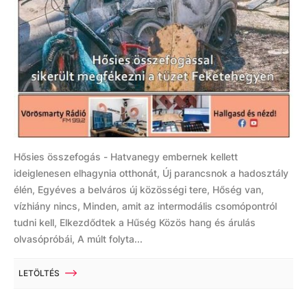
Hősies összefogás - Hatvanegy embernek kellett
ideiglenesen elhagynia otthonát, Új parancsnok a hadosztály
élén, Egyéves a belváros új közösségi tere, Hőség van,
vízhiány nincs, Minden, amit az intermodális csomópontról
tudni kell, Elkezdődtek a Hűség Közös hang és árulás
olvasópróbái, A múlt folyta...
LETÖLTÉS