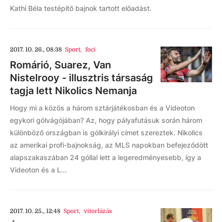
Kathi Béla testépítő bajnok tartott előadást.
2017. 10. 26., 08:38
Sport
,
foci
Romárió, Suarez, Van
Nistelrooy - illusztris társaság
tagja lett Nikolics Nemanja
Hogy mi a közös a három sztárjátékosban és a Videoton
egykori gólvágójában? Az, hogy pályafutásuk során három
különböző országban is gólkirályi címet szereztek. Nikolics
az amerikai profi-bajnokság, az MLS napokban befejeződött
alapszakaszában 24 góllal lett a legeredményesebb, így a
Videoton és a L...
2017. 10. 25., 12:48
Sport
,
vitorlázás