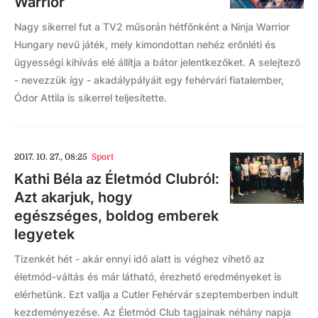
Warrior
Nagy sikerrel fut a TV2 műsorán hétfőnként a Ninja Warrior
Hungary nevű játék, mely kimondottan nehéz erőnléti és
ügyességi kihívás elé állítja a bátor jelentkezőket. A selejtező
- nevezzük így - akadálypályáit egy fehérvári fiatalember,
Ódor Attila is sikerrel teljesítette.
2017. 10. 27., 08:25
Sport
Kathi Béla az Életmód Clubról:
Azt akarjuk, hogy
egészséges, boldog emberek
legyetek
Tizenkét hét - akár ennyi idő alatt is véghez vihető az
életmód-váltás és már látható, érezhető eredményeket is
elérhetünk. Ezt vallja a Cutler Fehérvár szeptemberben indult
kezdeményezése. Az Életmód Club tagjainak néhány napja