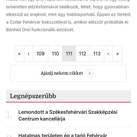
ismeretlen edzésformával találkozik, lehet, hogy gyorsabban
elkészül az erejével, mint egy hobbisportoló. Éppen ez történt
a Cutler Fehérvár bokszolóival is, amikor először próbálták ki
Bánhidi Orsi funkcionális edzését.
First
Previous
Next
Last
«
‹
109
110
111
112
113
›
»
Ajánlj nekem cikket
Legnépszerűbb
Lemondott a Székesfehérvári Szakképzési
1
.
Centrum kancellárja
Hatalmas területen ég a tarló Fehérvár