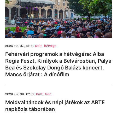
2026. 08. 07., 12:06
Kult
,
hétvége
Fehérvári programok a hétvégére: Alba
Regia Feszt, Királyok a Belvárosban, Palya
Bea és Szokolay Dongó Balázs koncert,
Mancs őrjárat : A dínófilm
2026. 08. 06., 07:32
Kult
,
tánc
Moldvai táncok és népi játékok az ARTE
napközis táborában