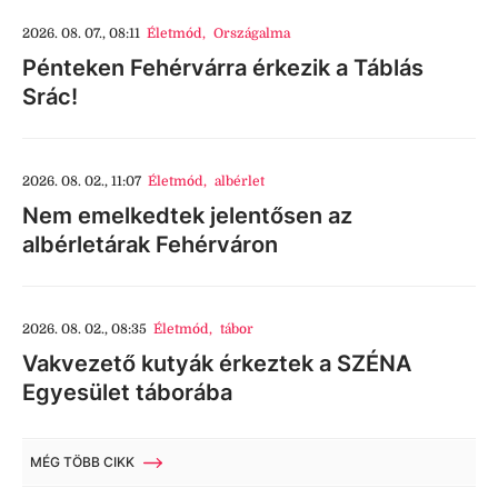
2026. 08. 07., 08:11
Életmód
,
Országalma
Pénteken Fehérvárra érkezik a Táblás
Srác!
2026. 08. 02., 11:07
Életmód
,
albérlet
Nem emelkedtek jelentősen az
albérletárak Fehérváron
2026. 08. 02., 08:35
Életmód
,
tábor
Vakvezető kutyák érkeztek a SZÉNA
Egyesület táborába
MÉG TÖBB CIKK