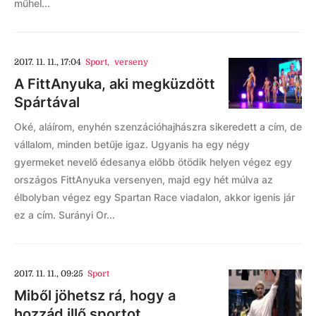
műhel...
2017. 11. 11., 17:04
Sport
,
verseny
A FittAnyuka, aki megküzdött
Spártával
Oké, aláírom, enyhén szenzációhajhászra sikeredett a cím, de
vállalom, minden betűje igaz. Ugyanis ha egy négy
gyermeket nevelő édesanya előbb ötödik helyen végez egy
országos FittAnyuka versenyen, majd egy hét múlva az
élbolyban végez egy Spartan Race viadalon, akkor igenis jár
ez a cím. Surányi Or...
2017. 11. 11., 09:25
Sport
Miből jöhetsz rá, hogy a
hozzád illő sportot