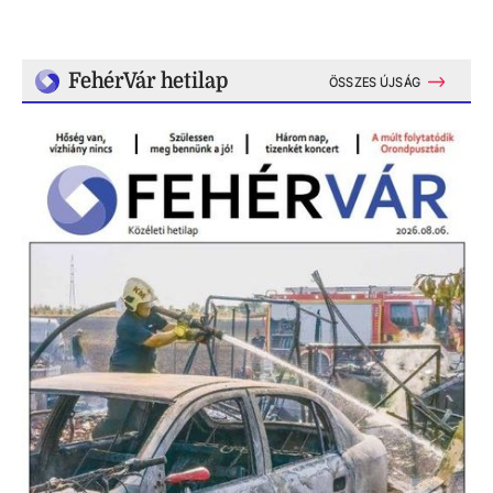
FehérVár hetilap
ÖSSZES ÚJSÁG