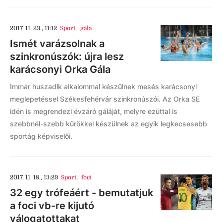
2017. 11. 23., 11:12
Sport
,
gála
Ismét varázsolnak a
szinkronúszók: újra lesz
karácsonyi Orka Gála
Immár huszadik alkalommal készülnek mesés karácsonyi
meglepetéssel Székesfehérvár szinkronúszói. Az Orka SE
idén is megrendezi évzáró gáláját, melyre ezúttal is
szebbnél-szebb kűrökkel készülnek az egyik legkecsesebb
sportág képviselői.
2017. 11. 18., 13:29
Sport
,
foci
32 egy trófeáért - bemutatjuk
a foci vb-re kijutó
válogatottakat