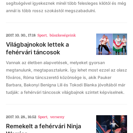
segítségével igyekeznek minél több felesleges kilótól és még
annál is több rossz szokástól megszabadulni.
2017. 10. 30., 17:18
Sport
,
büszkeségeink
Világbajnokok lettek a
fehérvári táncosok
Vannak az életben alapvetések, melyeket gyorsan
megtanulunk, megtapasztalunk. Így lehet most ezzel az olasz
főváros, Róma táncszerető közönsége is, akik Pauker
Barbara, Bakonyi Benigna Lili és Tokodi Blanka jóvoltából már
tudják: a fehérvári táncosok világbajnok szintet képviselnek.
2017. 10. 28., 16:52
Sport
,
verseny
Remekelt a fehérvári Ninja