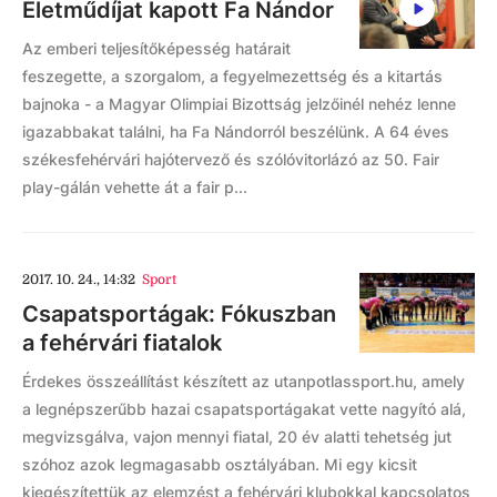
Életműdíjat kapott Fa Nándor
Az emberi teljesítőképesség határait
feszegette, a szorgalom, a fegyelmezettség és a kitartás
bajnoka - a Magyar Olimpiai Bizottság jelzőinél nehéz lenne
igazabbakat találni, ha Fa Nándorról beszélünk. A 64 éves
székesfehérvári hajótervező és szólóvitorlázó az 50. Fair
play-gálán vehette át a fair p...
2017. 10. 24., 14:32
Sport
Csapatsportágak: Fókuszban
a fehérvári fiatalok
Érdekes összeállítást készített az utanpotlassport.hu, amely
a legnépszerűbb hazai csapatsportágakat vette nagyító alá,
megvizsgálva, vajon mennyi fiatal, 20 év alatti tehetség jut
szóhoz azok legmagasabb osztályában. Mi egy kicsit
kiegészítettük az elemzést a fehérvári klubokkal kapcsolatos