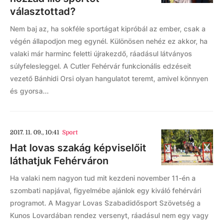
választottad?
Nem baj az, ha sokféle sportágat kipróbál az ember, csak a
végén állapodjon meg egynél. Különösen nehéz ez akkor, ha
valaki már harminc feletti újrakezdő, ráadásul látványos
súlyfelesleggel. A Cutler Fehérvár funkcionális edzéseit
vezető Bánhidi Orsi olyan hangulatot teremt, amivel könnyen
és gyorsa...
2017. 11. 09., 10:41
Sport
Hat lovas szakág képviselőit
láthatjuk Fehérváron
Ha valaki nem nagyon tud mit kezdeni november 11-én a
szombati napjával, figyelmébe ajánlok egy kiváló fehérvári
programot. A Magyar Lovas Szabadidősport Szövetség a
Kunos Lovardában rendez versenyt, ráadásul nem egy vagy