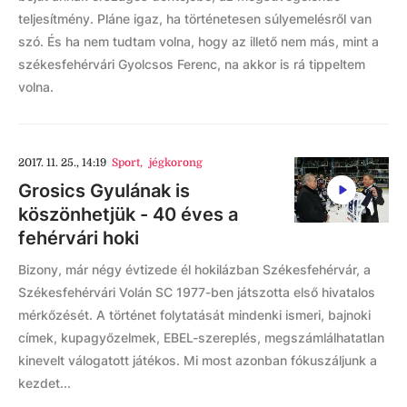
teljesítmény. Pláne igaz, ha történetesen súlyemelésről van
szó. És ha nem tudtam volna, hogy az illető nem más, mint a
székesfehérvári Gyolcsos Ferenc, na akkor is rá tippeltem
volna.
2017. 11. 25., 14:19
Sport
,
jégkorong
Grosics Gyulának is
köszönhetjük - 40 éves a
fehérvári hoki
Bizony, már négy évtizede él hokilázban Székesfehérvár, a
Székesfehérvári Volán SC 1977-ben játszotta első hivatalos
mérkőzését. A történet folytatását mindenki ismeri, bajnoki
címek, kupagyőzelmek, EBEL-szereplés, megszámlálhatatlan
kinevelt válogatott játékos. Mi most azonban fókuszáljunk a
kezdet...