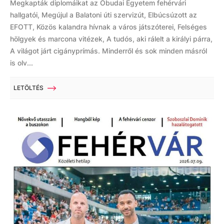
Megkapták diplomáikat az Óbudai Egyetem fehérvári
hallgatói, Megújul a Balatoni úti szervizút, Elbúcsúzott az
EFOTT, Közös kalandra hívnak a város játszóterei, Felséges
hölgyek és marcona vitézek, A tudós, aki rálelt a királyi párra,
A világot járt cigányprímás. Minderről és sok minden másról
is olv...
LETÖLTÉS