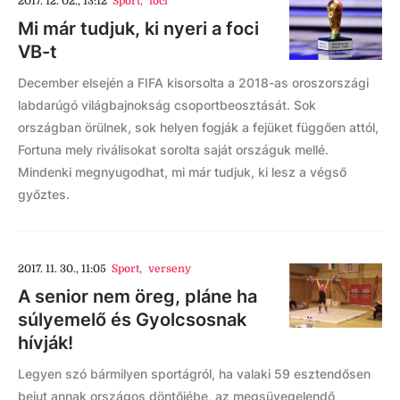
2017. 12. 02., 13:12
Sport
,
foci
Mi már tudjuk, ki nyeri a foci
VB-t
December elsején a FIFA kisorsolta a 2018-as oroszországi
labdarúgó világbajnokság csoportbeosztását. Sok
országban örülnek, sok helyen fogják a fejüket függően attól,
Fortuna mely riválisokat sorolta saját országuk mellé.
Mindenki megnyugodhat, mi már tudjuk, ki lesz a végső
győztes.
2017. 11. 30., 11:05
Sport
,
verseny
A senior nem öreg, pláne ha
súlyemelő és Gyolcsosnak
hívják!
Legyen szó bármilyen sportágról, ha valaki 59 esztendősen
bejut annak országos döntőjébe, az megsüvegelendő