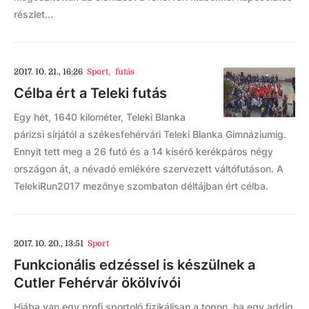
részlet...
2017. 10. 21., 16:26
Sport
,
futás
Célba ért a Teleki futás
Egy hét, 1640 kilométer, Teleki Blanka
párizsi sírjától a székesfehérvári Teleki Blanka Gimnáziumig.
Ennyit tett meg a 26 futó és a 14 kísérő kerékpáros négy
országon át, a névadó emlékére szervezett váltófutáson. A
TelekiRun2017 mezőnye szombaton déltájban ért célba.
2017. 10. 20., 13:51
Sport
Funkcionális edzéssel is készülnek a
Cutler Fehérvár ökölvívói
Hiába van egy profi sportoló fizikálisan a topon, ha egy addig