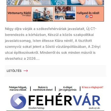
Négy díjra várják a székesfehérváriak javaslatait, Új CT-
berendezés a kórházban, Készül a közös szakpolitikai
javaslatcsomag, Isten éltesse Klára nénit!, A tisztított
szennyvíz sokat jelent a Sóstó vízutánpótlásában, A Zrínyi
utcai építkezésekről. Minderről és sok minden másról is
olvashatsz a 2026....
LETÖLTÉS