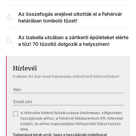
Az összefogás erejével oltották el a Fehérvár
4
.
határában tomboló tüzet!
Az Izabella utcában a zártkerti épületeket elérte
5
.
a tűz! 70 tűzoltó dolgozik a helyszínen!
Hírlevél
Iratkozz fel már most hamarosan induló heti hírlevelünkre!
A Hírlevélre történő feliratkozással önkéntesen, kifejezetten
✓
hozzájárulok ahhoz, a Fehérvár Médiacentrum Kft. hírlevelet
küldjön, és ehhez kapcsolódóan felhasználói fiókot hozzon
létre.
Tudomásul bírok arról, hogy a hozzájáruló nyilatkozat