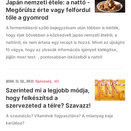
Japán nemzeti étele: a nattó -
Megőrülsz érte vagy felfordul
tőle a gyomrod
A fermentálásról szóló bejegyzésem után többen is kérték,
hogy írjak bővebben a közkedvelt japán nemzeti ételről, a
nattóról, és nem ártana egy recept is hozzá. Mivel az újságíró
fő vágya, hogy az olvasók információs igényeit kielégítse,
jöjjön most test- , pontosabban ízközelből a nattó!
2016. 11. 12., 19:11
Egészség
,
tél
Szerinted mi a legjobb módja,
hogy felkészítsd a
szervezeted a télre? Szavazz!
A szaunázás? Vitaminok fogyasztása? A műanyag kaja
kerülése?