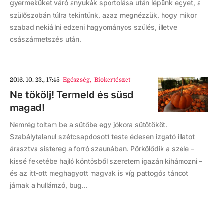
gyermeküket váró anyukák sportolása után lépünk egyet, a
szülőszobán túlra tekintünk, azaz megnézzük, hogy mikor
szabad nekiállni edzeni hagyományos szülés, illetve
császármetszés után.
2016. 10. 23., 17:45
Egészség
,
Biokertészet
Ne tökölj! Termeld és süsd
magad!
Nemrég toltam be a sütőbe egy jókora sütőtököt.
Szabálytalanul szétcsapdosott teste édesen izgató illatot
árasztva sistereg a forró szaunában. Pörkölődik a széle –
kissé feketébe hajló köntösből szeretem igazán kihámozni –
és az itt-ott meghagyott magvak is víg pattogós táncot
járnak a hullámzó, bug...