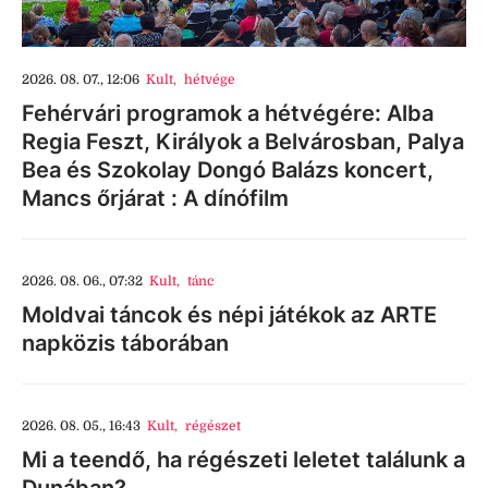
2026. 08. 07., 12:06
Kult
,
hétvége
Fehérvári programok a hétvégére: Alba
Regia Feszt, Királyok a Belvárosban, Palya
Bea és Szokolay Dongó Balázs koncert,
Mancs őrjárat : A dínófilm
2026. 08. 06., 07:32
Kult
,
tánc
Moldvai táncok és népi játékok az ARTE
napközis táborában
2026. 08. 05., 16:43
Kult
,
régészet
Mi a teendő, ha régészeti leletet találunk a