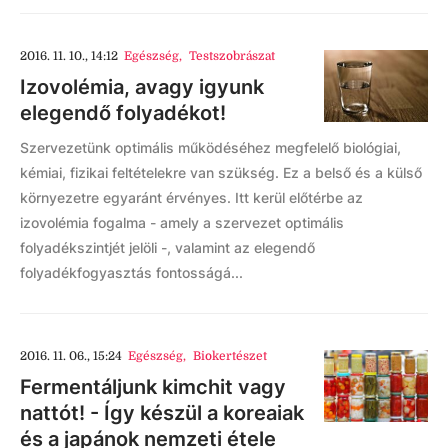
2016. 11. 10., 14:12
Egészség
,
Testszobrászat
Izovolémia, avagy igyunk
elegendő folyadékot!
Szervezetünk optimális működéséhez megfelelő biológiai,
kémiai, fizikai feltételekre van szükség. Ez a belső és a külső
környezetre egyaránt érvényes. Itt kerül előtérbe az
izovolémia fogalma - amely a szervezet optimális
folyadékszintjét jelöli -, valamint az elegendő
folyadékfogyasztás fontosságá...
2016. 11. 06., 15:24
Egészség
,
Biokertészet
Fermentáljunk kimchit vagy
nattót! - Így készül a koreaiak
és a japánok nemzeti étele