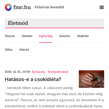
fmc.hu
Fehérvár összeköt
Életmód
Összes
Oktatás
Egészség
Gasztro
Vásárlás
Stílus
Utazás
2016. 12. 01., 10:08
Egészség
,
Testszobrászat
Hatásos-e a csokidiéta?
- kérdezik tőlem sokan. A válaszom pedig:
"Hogyne! Ha csak nézed, ahogyan más eszi, és közben még
edzel is!” Persze, ez nem ennyire egyszerű, és december 6-a
közeledtével, amikor a boltokat elönti a csokimikulások hada,