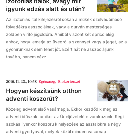
Izotóniás italok, avagy mit
igyunk edzés alatt és után?
Az izotóniás ital kifejezésről sokan a műkék szélvédőmosó
folyadékra asszociálnak, vagy a durván mesterséges
zöldben virító jégoldóra. Amiből viszont két spricc elég
ahhoz, hogy lemarja az üvegről a szennyet vagy a jeget, az a
gyomrunknak sem tehet jót. Ezért hát ne asszociáljunk
tovább, hanem nézz...
2016. 11. 20., 10:58
Egészség
,
Biokertészet
Hogyan készítsünk otthon
adventi koszorút?
Közeleg advent első vasárnapja. Ekkor kezdődik meg az
adventi időszak, amikor az Úr eljövetelére várakozunk. Régi
szokás ilyenkor koszorú kihelyezése az asztalokra a négy
adventi gyertyával, melyek közül minden vasárnap