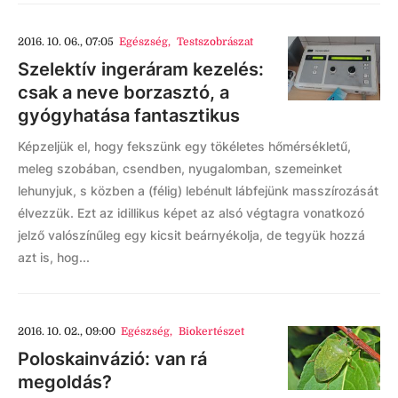
2016. 10. 06., 07:05
Egészség
,
Testszobrászat
Szelektív ingeráram kezelés:
csak a neve borzasztó, a
gyógyhatása fantasztikus
Képzeljük el, hogy fekszünk egy tökéletes hőmérsékletű,
meleg szobában, csendben, nyugalomban, szemeinket
lehunyjuk, s közben a (félig) lebénult lábfejünk masszírozását
élvezzük. Ezt az idillikus képet az alsó végtagra vonatkozó
jelző valószínűleg egy kicsit beárnyékolja, de tegyük hozzá
azt is, hog...
2016. 10. 02., 09:00
Egészség
,
Biokertészet
Poloskainvázió: van rá
megoldás?