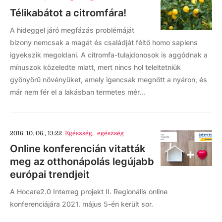
Télikabátot a citromfára!
A hideggel járó megfázás problémáját
bizony nemcsak a magát és családját féltő homo sapiens
igyekszik megoldani. A citromfa-tulajdonosok is aggódnak a
mínuszok közeledte miatt, mert nincs hol teleltetniük
gyönyörű növényüket, amely igencsak megnőtt a nyáron, és
már nem fér el a lakásban termetes mér...
2016. 10. 06., 13:22
Egészség
,
egészség
Online konferencián vitatták
meg az otthonápolás legújabb
európai trendjeit
A Hocare2.0 Interreg projekt II. Regionális online
konferenciájára 2021. május 5-én került sor.