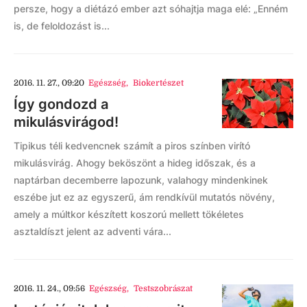
persze, hogy a diétázó ember azt sóhajtja maga elé: „Enném
is, de feloldozást is...
2016. 11. 27., 09:20
Egészség
,
Biokertészet
Így gondozd a
mikulásvirágod!
Tipikus téli kedvencnek számít a piros színben virító
mikulásvirág. Ahogy beköszönt a hideg időszak, és a
naptárban decemberre lapozunk, valahogy mindenkinek
eszébe jut ez az egyszerű, ám rendkívül mutatós növény,
amely a múltkor készített koszorú mellett tökéletes
asztaldíszt jelent az adventi vára...
2016. 11. 24., 09:56
Egészség
,
Testszobrászat