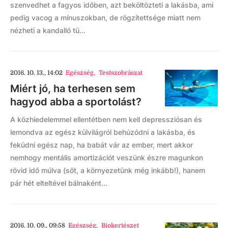
szenvedhet a fagyos időben, azt beköltözteti a lakásba, ami
pedig vacog a mínuszokban, de rögzítettsége miatt nem
nézheti a kandalló tü...
2016. 10. 13., 14:02
Egészség
,
Testszobrászat
Miért jó, ha terhesen sem
hagyod abba a sportolást?
A közhiedelemmel ellentétben nem kell depressziósan és
lemondva az egész külvilágról behúzódni a lakásba, és
feküdni egész nap, ha babát vár az ember, mert akkor
nemhogy mentális amortizációt veszünk észre magunkon
rövid idő múlva (sőt, a környezetünk még inkább!), hanem
pár hét elteltével bálnaként...
2016. 10. 09., 09:58
Egészség
,
Biokertészet