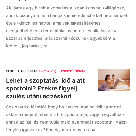
Aki jártas egy kicsit a koreai és a japán konyha ízvilágában,
annak bizonyára nem hangzik ismeretlenül e két nép nemzeti
étele (kimchi és nattó), amelyek elkészítéséhez
elengedhetetlen a fermentálás ismerete és alkalmazása.
Ezzel az erjesztési módszerrel készülnek egyébként a
kefirek, joghurtok, tej...
2016. 11. 03., 09:13
Egészség
,
Testszobrászat
Lehet a szoptatási idő alatt
sportolni? Ezekre figyelj
szülés utáni edzéskor!
Sok anyuka fél attól, hogy ha szülés után nekiáll sportolni,
akkor a megerőltetés miatt elapad a teje, vagy megváltozik
annak az íze, és nem tudja majd gyermekét szoptatni. Vajon
tényleg így van ez? Ennek járunk most utána.