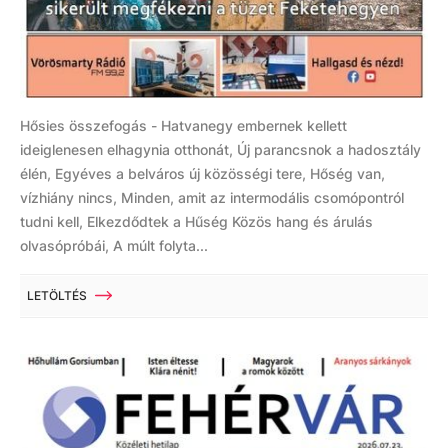
Hősies összefogás - Hatvanegy embernek kellett
ideiglenesen elhagynia otthonát, Új parancsnok a hadosztály
élén, Egyéves a belváros új közösségi tere, Hőség van,
vízhiány nincs, Minden, amit az intermodális csomópontról
tudni kell, Elkezdődtek a Hűség Közös hang és árulás
olvasópróbái, A múlt folyta...
LETÖLTÉS