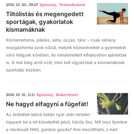
2016. 10. 20., 09:27
Egészség
,
Testszobrászat
Tiltólistás és megengedett
sportágak, gyakorlatok
kismamáknak
Kismamatorna, pilates, séta, úszás, tánc – csak néhány
mozgásforma azok közül, melyek közkedveltek a gyermeket
váró hölgyek körében, és mindemellett kifejezetten ajánlottak
is. A mai blog arról szól, mire kell vigyázniuk a kismamáknak
sportolás közben.
2016. 10. 16., 11:11
Egészség
,
Biokertészet
Ne hagyd elfagyni a fügefát!
Az öröklétet idéző indián nyár után hirtelen
toppant be a tél közeledtét jelző, hűvös ősz. Mit tesz ilyenkor
a növényeit féltő, gondos gazda? Ami mozdítható, s kárt