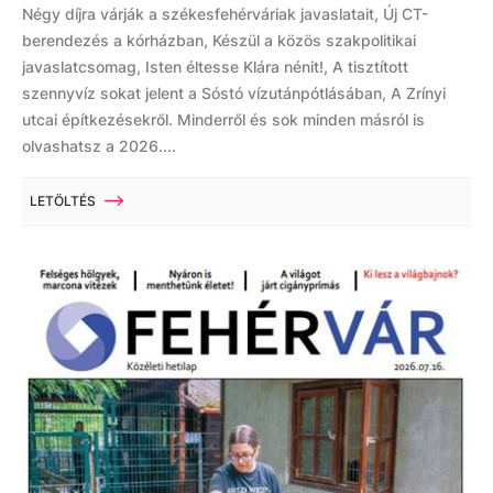
Négy díjra várják a székesfehérváriak javaslatait, Új CT-
berendezés a kórházban, Készül a közös szakpolitikai
javaslatcsomag, Isten éltesse Klára nénit!, A tisztított
szennyvíz sokat jelent a Sóstó vízutánpótlásában, A Zrínyi
utcai építkezésekről. Minderről és sok minden másról is
olvashatsz a 2026....
LETÖLTÉS