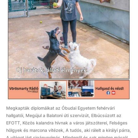
Megkapták diplomáikat az Óbudai Egyetem fehérvári
hallgatói, Megújul a Balatoni úti szervizút, Elbúcsúzott az
EFOTT, Közös kalandra hívnak a város játszóterei, Felséges
hölgyek és marcona vitézek, A tudós, aki rálelt a királyi párra,
A világot járt cigányprímás. Minderről és sok minden másról