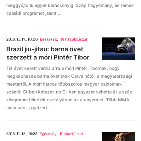
meggyújtunk egyet karácsonyig. Szép hagyomány, és remek
családi programot jelent...
2016. 11. 17., 10:00
Egészség
,
Testszobrászat
Brazil jiu-jitsu: barna övet
szerzett a móri Pintér Tibor
Tíz évet kellett várnia arra a móri Pintér Tibornak, hogy
megkaphassa barna övét Max Carvalhótól, a magyarországi
mestertől. A móri harcos többszörös magyar bajnoknak
számít: GI-ben kétszer, no GI-ben egyszer vehette át a száz
kilogramm felettiek osztályában az aranyérmet. Több MMA-
meccsen is győzed...
2016. 11. 13., 16:25
Egészség
,
Biokertészet