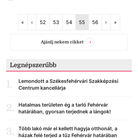
First
Previous
Next
Last
«
‹
52
53
54
55
56
›
»
Ajánlj nekem cikket
Legnépszerűbb
Lemondott a Székesfehérvári Szakképzési
1
.
Centrum kancellárja
Hatalmas területen ég a tarló Fehérvár
2
.
határában, gyorsan terjednek a lángok!
Több lakó már el kellett hagyja otthonát, a
3
.
házak felé terjed a tűz Fehérvár határában