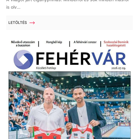
is olv...
LETÖLTÉS