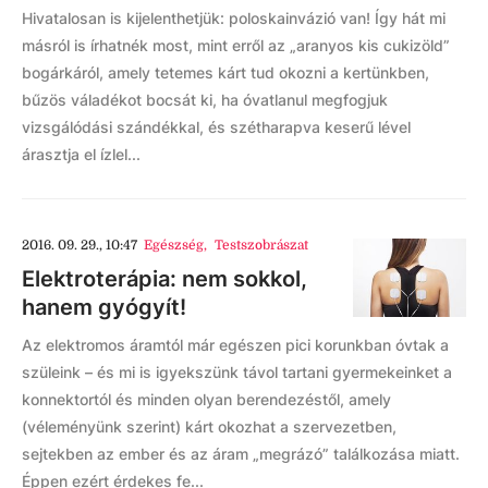
Hivatalosan is kijelenthetjük: poloskainvázió van! Így hát mi
másról is írhatnék most, mint erről az „aranyos kis cukizöld”
bogárkáról, amely tetemes kárt tud okozni a kertünkben,
bűzös váladékot bocsát ki, ha óvatlanul megfogjuk
vizsgálódási szándékkal, és szétharapva keserű lével
árasztja el ízlel...
2016. 09. 29., 10:47
Egészség
,
Testszobrászat
Elektroterápia: nem sokkol,
hanem gyógyít!
Az elektromos áramtól már egészen pici korunkban óvtak a
szüleink – és mi is igyekszünk távol tartani gyermekeinket a
konnektortól és minden olyan berendezéstől, amely
(véleményünk szerint) kárt okozhat a szervezetben,
sejtekben az ember és az áram „megrázó” találkozása miatt.
Éppen ezért érdekes fe...