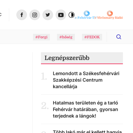
C
Fehérvár-TV
Vörösmarty Rádió
#Forgi
#hőség
#FEDOK
Legnépszerűbb
Lemondott a Székesfehérvári
1
.
Szakképzési Centrum
kancellárja
Hatalmas területen ég a tarló
2
.
Fehérvár határában, gyorsan
terjednek a lángok!
Több lakó már el kellett hagyja