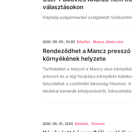
választásokon
Folytatja polgármesteri szolgálatát Székesfe
2021. 09. 03., 10:30
Közélet
,
Mancz János utca
Rendeződhet a Mancz presszó é
környékének helyzete
Tarthatatlan a helyzet a Mancz utca környékén 
presszó és a régi focipálya környékén kialaku
felszólaltak a csütörtöki lakossági fórumon. A
lakókkal kamerák kihelyezéséről, fokozottabb
2021. 08. 19., 12:01
Közélet
,
Velence