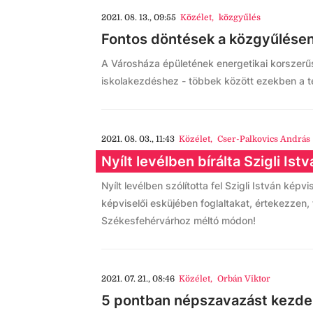
2021. 08. 13., 09:55
Közélet
,
közgyűlés
Fontos döntések a közgyűlése
A Városháza épületének energetikai korszerű
iskolakezdéshez - többek között ezekben a 
2021. 08. 03., 11:43
Közélet
,
Cser-Palkovics András
Nyílt levélben bírálta Szigli Is
Nyílt levélben szólította fel Szigli István ké
képviselői esküjében foglaltakat, értekezzen
Székesfehérvárhoz méltó módon!
2021. 07. 21., 08:46
Közélet
,
Orbán Viktor
5 pontban népszavazást kezd