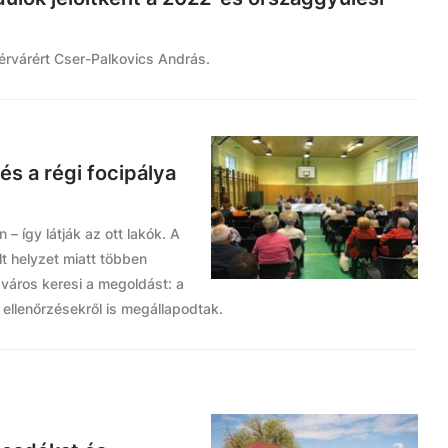
hérvárért Cser-Palkovics András.
s a régi focipálya
– így látják az ott lakók. A
lt helyzet miatt többen
 város keresi a megoldást: a
 ellenőrzésekről is megállapodtak.