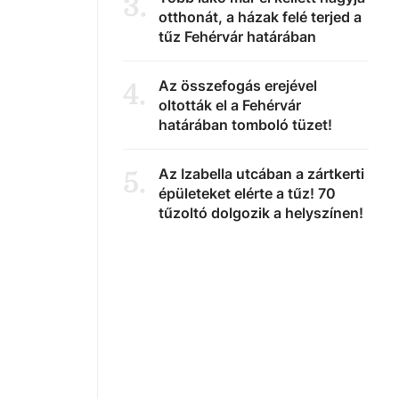
3
.
otthonát, a házak felé terjed a
tűz Fehérvár határában
Az összefogás erejével
4
.
oltották el a Fehérvár
határában tomboló tüzet!
Az Izabella utcában a zártkerti
5
.
épületeket elérte a tűz! 70
tűzoltó dolgozik a helyszínen!