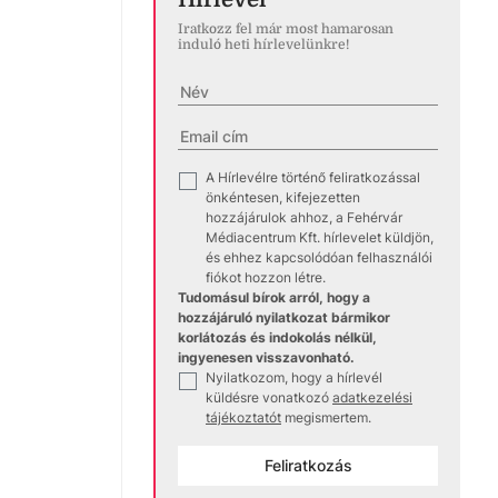
Iratkozz fel már most hamarosan
induló heti hírlevelünkre!
A Hírlevélre történő feliratkozással
✓
önkéntesen, kifejezetten
hozzájárulok ahhoz, a Fehérvár
Médiacentrum Kft. hírlevelet küldjön,
és ehhez kapcsolódóan felhasználói
fiókot hozzon létre.
Tudomásul bírok arról, hogy a
hozzájáruló nyilatkozat bármikor
korlátozás és indokolás nélkül,
ingyenesen visszavonható.
Nyilatkozom, hogy a hírlevél
✓
küldésre vonatkozó
adatkezelési
tájékoztatót
megismertem.
Feliratkozás