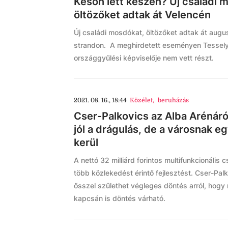
Későn lett készen? Új családi 
öltözőket adtak át Velencén
Új családi mosdókat, öltözőket adtak át augu
strandon. A meghirdetett eseményen Tessely 
országgyűlési képviselője nem vett részt.
2021. 08. 16., 18:44
Közélet
,
beruházás
Cser-Palkovics az Alba Arénáró
jól a drágulás, de a városnak e
kerül
A nettó 32 milliárd forintos multifunkcionális
több közlekedést érintő fejlesztést. Cser-Pa
ősszel születhet végleges döntés arról, hogy
kapcsán is döntés várható.