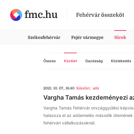
fmc.hu
Fehérvár összeköt
Székesfehérvár
Fejér vármegye
Hírek
Összes
Közélet
Gazdaság
Közlekedés
2021. 10. 07., 16:40
Közélet
,
adó
Vargha Tamás kezdeményezi az
Vargha Tamás Fehérvár országgyűlési képvis
halassza el az adóemelés második ütemének vé
fehérvári vállalkozásoknál.