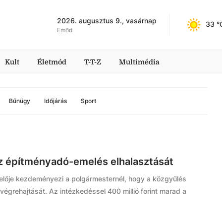
2026. augusztus 9., vasárnap
33
 °
Emőd
Kult
Életmód
T-T-Z
Multimédia
Bűnügy
Időjárás
Sport
 építményadó-emelés elhalasztását
elője kezdeményezi a polgármesternél, hogy a közgyűlés
grehajtását. Az intézkedéssel 400 millió forint marad a