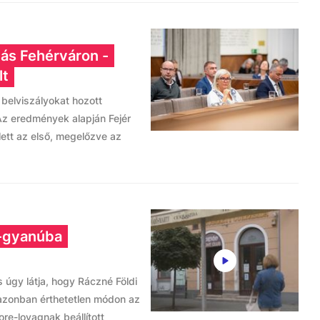
tás Fehérváron -
lt
 belviszályokat hozott
Az eredmények alapján Fejér
ett az első, megelőzve az
e-gyanúba
úgy látja, hogy Ráczné Földi
z azonban érthetetlen módon az
re-lovagnak beállított