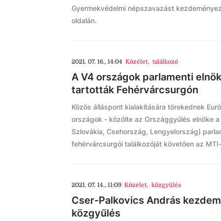
Gyermekvédelmi népszavazást kezdeményez a
oldalán.
2021. 07. 16., 14:04
Közélet
,
találkozó
A V4 országok parlamenti elnök
tartották Fehérvárcsurgón
Közös álláspont kialakítására törekednek Euró
országok - közölte az Országgyűlés elnöke 
Szlovákia, Csehország, Lengyelország) parla
fehérvárcsurgói találkozóját követően az MTI-
2021. 07. 14., 11:09
Közélet
,
közgyűlés
Cser-Palkovics András kezdemé
közgyűlés