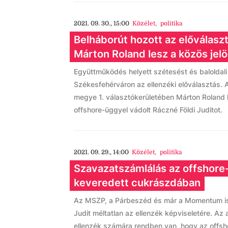
2021. 09. 30., 15:00
Közélet
,
politika
Belháborút hozott az előválasz
Márton Roland lesz a közös jelö
Együttműködés helyett szétesést és baloldali
Székesfehérváron az ellenzéki előválasztás. 
megye 1. választókerületében Márton Roland l
offshore-üggyel vádolt Ráczné Földi Juditot.
2021. 09. 29., 14:00
Közélet
,
politika
Szavazatszámlálás az offshor
keveredett cukrászdában
Az MSZP, a Párbeszéd és már a Momentum is 
Judit méltatlan az ellenzék képviseletére. A
ellenzék számára rendben van, hogy az offsho