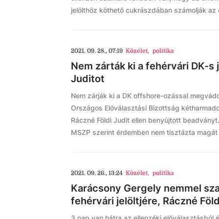
jelölthöz köthető cukrászdában számolják az 
2021. 09. 28., 07:19
Közélet
,
politika
Nem zárták ki a fehérvári DK-s j
Juditot
Nem zárják ki a DK offshore-ozással megvádolt 
Országos Előválasztási Bizottság kétharmado
Ráczné Földi Judit ellen benyújtott beadvány
MSZP szerint érdemben nem tisztázta magát 
2021. 09. 26., 13:24
Közélet
,
politika
Karácsony Gergely nemmel sza
fehérvári jelöltjére, Ráczné Föld
3 nap van hátra az ellenzéki előválasztásból é