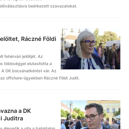
előválasztásra beérkezett szavazatokat.
elöltet, Ráczné Földi
fehérvári jelöltjét. Az
s többséggel elutasította a
t. A DK bocsánatkérést vár. Az
az offshore-ügyekben Ráczné Földi Judit.
vazna a DK
i Juditra
s élesedik a vita a baloldalon.