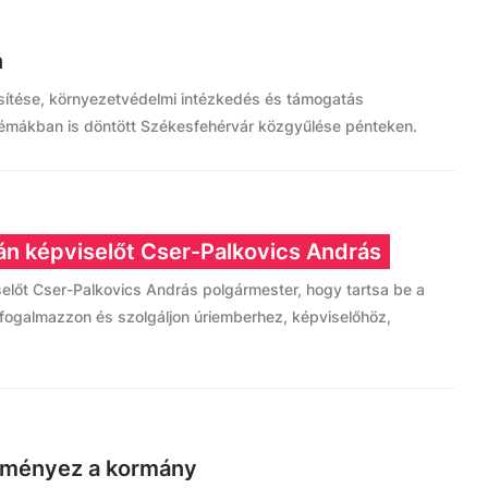
n
sítése, környezetvédelmi intézkedés és támogatás
témákban is döntött Székesfehérvár közgyűlése pénteken.
tván képviselőt Cser-Palkovics András
pviselőt Cser-Palkovics András polgármester, hogy tartsa be a
, fogalmazzon és szolgáljon úriemberhez, képviselőhöz,
eményez a kormány