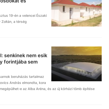
mosdókat és
sztus 19-én a velencei Északi
Zoltán, a térség
l: senkinek nem esik
gy forintjába sem
 csarnok beruházás tartalmaz
lkovics András elmondta, kora
 megépülhet-e az Alba Aréna, és az új kórházi tömb építése