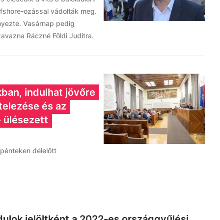
 offshore-ozással vádolták meg.
yezte. Vasárnap pedig
zavazna Ráczné Földi Juditra.
kban, indulhat jövőre
telezése és az
 ülésezett
t pénteken délelőtt
ulok jelöltként a 2022-es országgyűlési