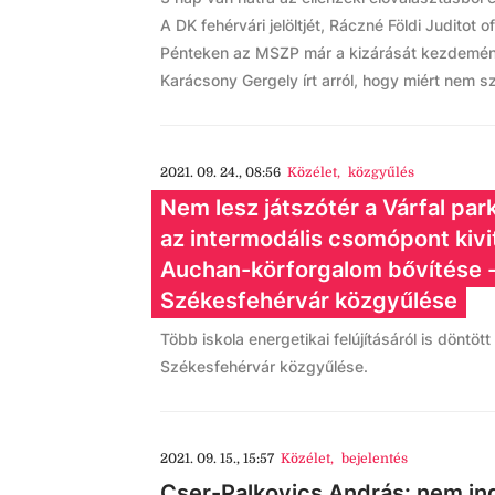
A DK fehérvári jelöltjét, Ráczné Földi Juditot
Pénteken az MSZP már a kizárását kezdemén
Karácsony Gergely írt arról, hogy miért nem s
2021. 09. 24., 08:56
Közélet
,
közgyűlés
Nem lesz játszótér a Várfal par
az intermodális csomópont kivi
Auchan-körforgalom bővítése -
Székesfehérvár közgyűlése
Több iskola energetikai felújításáról is döntöt
Székesfehérvár közgyűlése.
2021. 09. 15., 15:57
Közélet
,
bejelentés
Cser-Palkovics András: nem ind