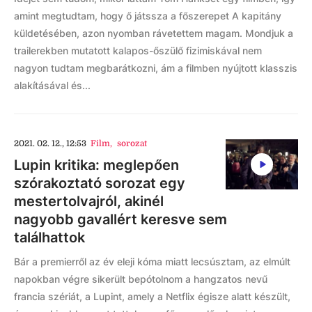
amint megtudtam, hogy ő játssza a főszerepet A kapitány
küldetésében, azon nyomban rávetettem magam. Mondjuk a
trailerekben mutatott kalapos-őszülő fizimiskával nem
nagyon tudtam megbarátkozni, ám a filmben nyújtott klasszis
alakításával és...
2021. 02. 12., 12:53
Film
,
sorozat
Lupin kritika: meglepően
szórakoztató sorozat egy
mestertolvajról, akinél
nagyobb gavallért keresve sem
találhattok
Bár a premierről az év eleji kóma miatt lecsúsztam, az elmúlt
napokban végre sikerült bepótolnom a hangzatos nevű
francia szériát, a Lupint, amely a Netflix égisze alatt készült,