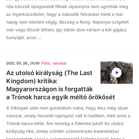
róla készült újragondolt filmek olyannyira nem ugrották meg
az ingerküszöböm, hogy a második felvonást mind a mai
napig nem néztem végig. Bezzeg a Kong: Koponya-szigetet
már vagy ötször láttam, így tűkön ülve vártam a két gigász
bunyóját, azon ...
2021. 03. 26., 14:09
Film
,
sorozat
Az utolsó királyság (The Last
Kingdom) kritika:
Magyarországon is forgatták
a Trónok harca egyik méltó örökösét
A Vikingek után nem gondoltam volna, hogy lesz még olyan
sorozat, amely hasonló rajongást vált ki belőlem, mint anno a
Trónok harca tette. Ám nemrég a fülembe jutott Az utolsó
királyság híre, amely szintén szövevényes kalandokkal
kecsegtetett azzal a szívmelengető különbséggel, hogy a