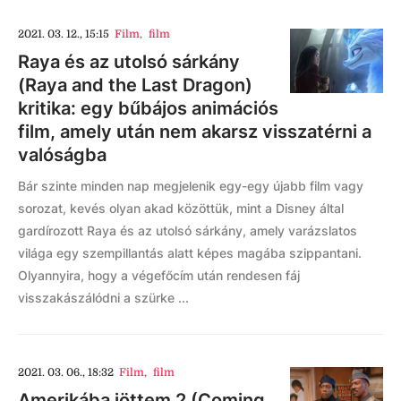
2021. 03. 12., 15:15
Film
,
film
Raya és az utolsó sárkány
(Raya and the Last Dragon)
kritika: egy bűbájos animációs
film, amely után nem akarsz visszatérni a
valóságba
Bár szinte minden nap megjelenik egy-egy újabb film vagy
sorozat, kevés olyan akad közöttük, mint a Disney által
gardírozott Raya és az utolsó sárkány, amely varázslatos
világa egy szempillantás alatt képes magába szippantani.
Olyannyira, hogy a végefőcím után rendesen fáj
visszakászálódni a szürke ...
2021. 03. 06., 18:32
Film
,
film
Amerikába jöttem 2 (Coming