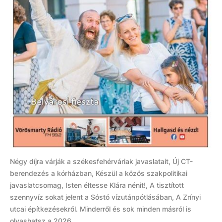
Négy díjra várják a székesfehérváriak javaslatait, Új CT-
berendezés a kórházban, Készül a közös szakpolitikai
javaslatcsomag, Isten éltesse Klára nénit!, A tisztított
szennyvíz sokat jelent a Sóstó vízutánpótlásában, A Zrínyi
utcai építkezésekről. Minderről és sok minden másról is
olvashatsz a 2026....