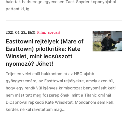
halottak hadserege egyenesen Zack Snyder koponyájából
pattant ki, íg...
2021. 04. 23., 15:31
Film
,
sorozat
Easttowni rejtélyek (Mare of
Easttown) pilotkritika: Kate
Winslet, mint lecsúszott
nyomozó? Jöhet!
Teljesen véletlenül bukkantam rá az HBO újabb
gyöngyszemére, az Easttowni rejtélyekre, amely azon túl,
hogy egy rendkívül igényes krimisorozat benyomását kelti,
nem mást tett meg főszereplőnek, mint a Titanic orránál
DiCaprióval repkedő Kate Winsletet. Mondanom sem kell,
kérdés nélkül rávetettem mag...