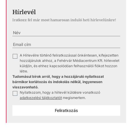
Hírlevél
Iratkozz fel már most hamarosan induló heti hírlevelünkre!
A Hírlevélre történő feliratkozással önkéntesen, kifejezetten
✓
hozzájárulok ahhoz, a Fehérvár Médiacentrum Kft. hírlevelet
küldjön, és ehhez kapcsolódóan felhasználói fiókot hozzon
létre.
Tudomásul bírok arról, hogy a hozzájáruló nyilatkozat
bármikor korlátozás és indokolás nélkül, ingyenesen
visszavonható.
Nyilatkozom, hogy a hírlevél küldésre vonatkozó
✓
adatkezelési tájékoztatót
megismertem.
Feliratkozás