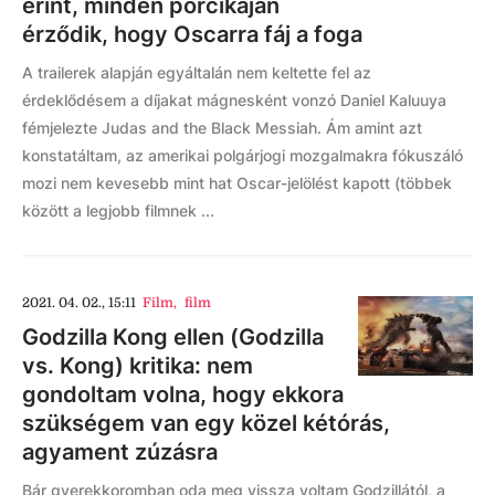
érint, minden porcikáján
érződik, hogy Oscarra fáj a foga
A trailerek alapján egyáltalán nem keltette fel az
érdeklődésem a díjakat mágnesként vonzó Daniel Kaluuya
fémjelezte Judas and the Black Messiah. Ám amint azt
konstatáltam, az amerikai polgárjogi mozgalmakra fókuszáló
mozi nem kevesebb mint hat Oscar-jelölést kapott (többek
között a legjobb filmnek ...
2021. 04. 02., 15:11
Film
,
film
Godzilla Kong ellen (Godzilla
vs. Kong) kritika: nem
gondoltam volna, hogy ekkora
szükségem van egy közel kétórás,
agyament zúzásra
Bár gyerekkoromban oda meg vissza voltam Godzillától, a