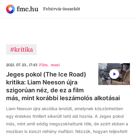
fmc.hu
Fehérvár összeköt
#kritika
2021. 07. 23., 17:43
Film
,
mozi
Jeges pokol (The Ice Road)
kritika: Liam Neeson újra
szigorúan néz, de ez a film
más, mint korábbi leszámolós alkotásai
Liam Neeson újra akcióba lendült, amelynek köszönhetően
egy érdekes thrillert sikerült tető alá hoznia. A Jeges pokol
más, mint amit eddig megszokhattunk tőle, de azért ebben a
moziban is kioszt néhány maflást. Nézzük, hogyan teljesített