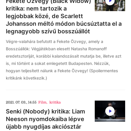
Fekete Özvegy (Black Widow)
kritika: nem tartozik a
legjobbak közé, de Scarlett
Johansson méltó módon búcsúztatta el a
legnagyobb szívű bosszúállót
Végre-valahára befutott a Fekete Özvegy, amely a
Bosszúállók: Végjátékban elesett Natasha Romanoff
eredetsztoriját, korábbi kalandozásait mutatja be, illetve azt
is, mi történt a sokat emlegetett Budapesten. Nézzük,
hogyan teljesített nálunk a Fekete Özvegy! (Spoilermentes
kritikánk következik.)
2021. 07. 03., 14:55
Film
,
kritika
Senki (Nobody) kritika: Liam
Neeson nyomdokaiba lépve
újabb nyugdíjas akciósztár