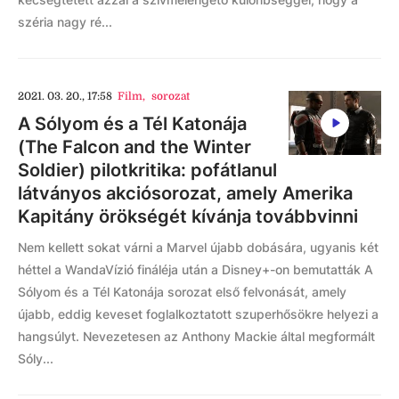
széria nagy ré...
2021. 03. 20., 17:58
Film
,
sorozat
A Sólyom és a Tél Katonája
(The Falcon and the Winter
Soldier) pilotkritika: pofátlanul
látványos akciósorozat, amely Amerika
Kapitány örökségét kívánja továbbvinni
Nem kellett sokat várni a Marvel újabb dobására, ugyanis két
héttel a WandaVízió fináléja után a Disney+-on bemutatták A
Sólyom és a Tél Katonája sorozat első felvonását, amely
újabb, eddig keveset foglalkoztatott szuperhősökre helyezi a
hangsúlyt. Nevezetesen az Anthony Mackie által megformált
Sóly...