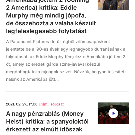
2 America) kritika: Eddie
Murphy még mindig jópofa,
de összehozta a valaha készült
legfeleslegesebb folytatást
A Paramount Pictures derűlt égből villámcsapásként
jelentette be a ‘90-es évek egy legnagyobb durránásának a
folytatását, az Eddie Murphy fémjelezte Amerikába jöttem 2-
őt, amely az eredeti gárda színe-javával készül
megdobogtatni a rajongok szívét. Nézzük, hogyan teljesített
nálunk az Amerikába jött...
2021. 02. 27., 17:06
Film
,
sorozat
A nagy pénzrablás (Money
Heist) kritika: a spanyoloktól
érkezett az elmúlt időszak