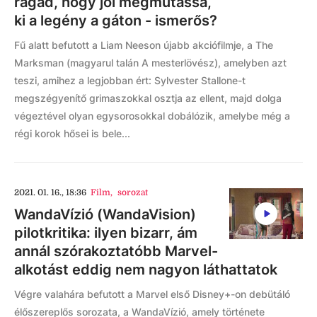
ragad, hogy jól megmutassa,
ki a legény a gáton - ismerős?
Fű alatt befutott a Liam Neeson újabb akciófilmje, a The
Marksman (magyarul talán A mesterlövész), amelyben azt
teszi, amihez a legjobban ért: Sylvester Stallone-t
megszégyenítő grimaszokkal osztja az ellent, majd dolga
végeztével olyan egysorosokkal dobálózik, amelybe még a
régi korok hősei is bele...
2021. 01. 16., 18:36
Film
,
sorozat
WandaVízió (WandaVision)
pilotkritika: ilyen bizarr, ám
annál szórakoztatóbb Marvel-
alkotást eddig nem nagyon láthattatok
Végre valahára befutott a Marvel első Disney+-on debütáló
élőszereplős sorozata, a WandaVízió, amely története