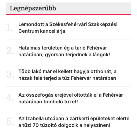
Legnépszerűbb
Lemondott a Székesfehérvári Szakképzési
1
.
Centrum kancellárja
Hatalmas területen ég a tarló Fehérvár
2
.
határában, gyorsan terjednek a lángok!
Több lakó már el kellett hagyja otthonát, a
3
.
házak felé terjed a tűz Fehérvár határában
Az összefogás erejével oltották el a Fehérvár
4
.
határában tomboló tüzet!
Az Izabella utcában a zártkerti épületeket elérte
5
.
a tűz! 70 tűzoltó dolgozik a helyszínen!