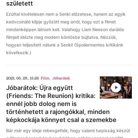
született
Ezúttal kivételesen nem a Senki előzetese, hanem az egyik
kedvcsináló klipje győzött meg arról, hogy ezt a filmet
mindenképpen látnom kell. Valahogy Liam Neeson darálós
filmjeit idézte meg modern köntösbe bújtatva. Nézzük,
hogyan teljesített nálunk a Senki! (Spoilermentes kritikánk
következik.)
2021. 05. 29., 15:26
Film
,
Jóbarátok
Jóbarátok: Újra együtt
(Friends: The Reunion) kritika:
ennél jobb dolog nem is
történhetett a rajongókkal, minden
képkockája könnyet csal a szemekbe
Bár már egy ideje rebesgették, hogy valami turpisság készül