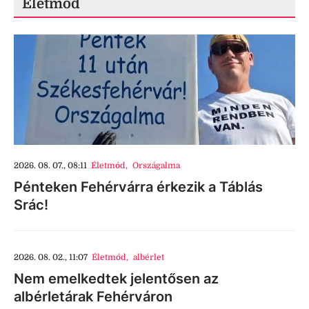
Életmód
2026. 08. 07., 08:11
Életmód
,
Országalma
Pénteken Fehérvárra érkezik a Táblás
Srác!
2026. 08. 02., 11:07
Életmód
,
albérlet
Nem emelkedtek jelentősen az
albérletárak Fehérváron