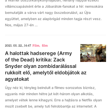
a Warner boszorkánykonyhájában, néhány nappal ezelőtt
villámcsapásként érte a Jóbarátok-fanokat a hír: nemsokára
bemutatják a várva várt nagy összeborulást, az Újra
együttet, amelyben az alapbrigád minden tagja részt vesz.
Nos, május 27-én ...
2021. 05. 22., 14:47
Film
,
film
A halottak hadserege (Army
of the Dead) kritika: Zack
Snyder olyan zombidarálással
rukkolt elő, amelytől eldobjátok az
agyatokat
Úgy néz ki, tényleg beindult a filmes-sorozatos biznisz,
ugyanis már minden hétre jut két-három olyan alkotás,
amelyet vétek lenne kihagyni. Erre a hajtásra a Netflix olyan
mozit zsebelt be, amely tuti felrobbantja az internetet: A