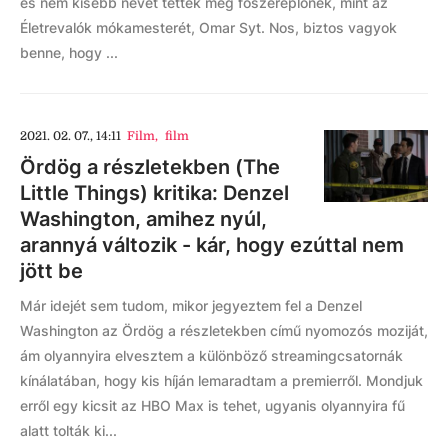
és nem kisebb nevet tettek meg főszereplőnek, mint az
Életrevalók mókamesterét, Omar Syt. Nos, biztos vagyok
benne, hogy ...
2021. 02. 07., 14:11
Film
,
film
Ördög a részletekben (The
Little Things) kritika: Denzel
Washington, amihez nyúl,
arannyá változik - kár, hogy ezúttal nem
jött be
Már idejét sem tudom, mikor jegyeztem fel a Denzel
Washington az Ördög a részletekben című nyomozós moziját,
ám olyannyira elvesztem a különböző streamingcsatornák
kínálatában, hogy kis híján lemaradtam a premierről. Mondjuk
erről egy kicsit az HBO Max is tehet, ugyanis olyannyira fű
alatt tolták ki...