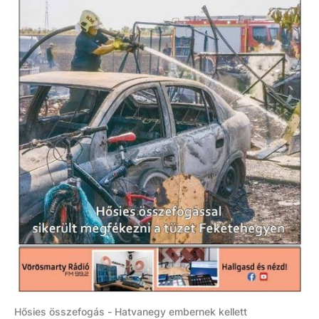
Hősies összefogás - Hatvanegy embernek kellett