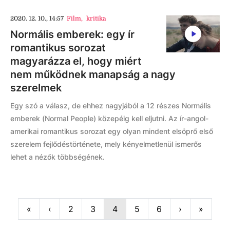
2020. 12. 10., 14:57
Film
,
kritika
Normális emberek: egy ír
romantikus sorozat
magyarázza el, hogy miért
nem működnek manapság a nagy
szerelmek
Egy szó a válasz, de ehhez nagyjából a 12 részes Normális
emberek (Normal People) közepéig kell eljutni. Az ír-angol-
amerikai romantikus sorozat egy olyan mindent elsöprő első
szerelem fejlődéstörténete, mely kényelmetlenül ismerős
lehet a nézők többségének.
First
Previous
Next
Last
«
‹
2
3
4
5
6
›
»