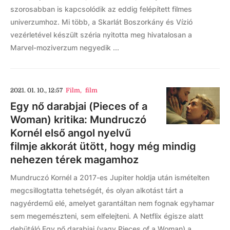
szorosabban is kapcsolódik az eddig felépített filmes
univerzumhoz. Mi több, a Skarlát Boszorkány és Vízió
vezérletével készült széria nyitotta meg hivatalosan a
Marvel-moziverzum negyedik ...
2021. 01. 10., 12:57
Film
,
film
Egy nő darabjai (Pieces of a
Woman) kritika: Mundruczó
Kornél első angol nyelvű
filmje akkorát ütött, hogy még mindig
nehezen térek magamhoz
Mundruczó Kornél a 2017-es Jupiter holdja után ismételten
megcsillogtatta tehetségét, és olyan alkotást tárt a
nagyérdemű elé, amelyet garantáltan nem fognak egyhamar
sem megemészteni, sem elfelejteni. A Netflix égisze alatt
debütáló Egy nő darabjai (vagy Pieces of a Woman) a