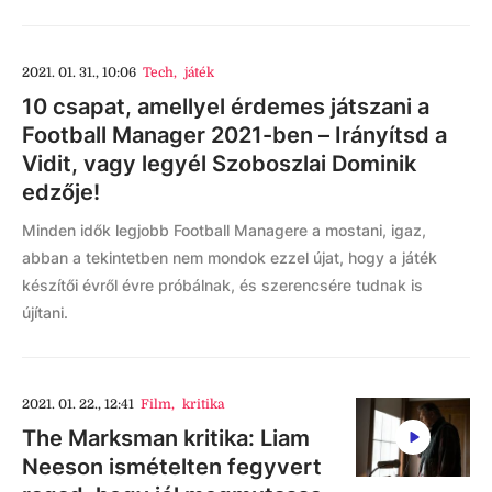
2021. 01. 31., 10:06
Tech
,
játék
10 csapat, amellyel érdemes játszani a
Football Manager 2021-ben – Irányítsd a
Vidit, vagy legyél Szoboszlai Dominik
edzője!
Minden idők legjobb Football Managere a mostani, igaz,
abban a tekintetben nem mondok ezzel újat, hogy a játék
készítői évről évre próbálnak, és szerencsére tudnak is
újítani.
2021. 01. 22., 12:41
Film
,
kritika
The Marksman kritika: Liam
Neeson ismételten fegyvert