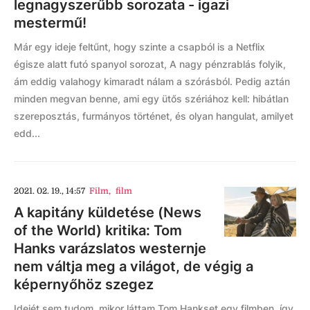
legnagyszerűbb sorozata - igazi
mestermű!
Már egy ideje feltűnt, hogy szinte a csapból is a Netflix
égisze alatt futó spanyol sorozat, A nagy pénzrablás folyik,
ám eddig valahogy kimaradt nálam a szórásból. Pedig aztán
minden megvan benne, ami egy ütős szériához kell: hibátlan
szereposztás, furmányos történet, és olyan hangulat, amilyet
edd...
2021. 02. 19., 14:57
Film
,
film
A kapitány küldetése (News
of the World) kritika: Tom
Hanks varázslatos westernje
nem váltja meg a világot, de végig a
képernyőhöz szegez
Idejét sem tudom, mikor láttam Tom Hankset egy filmben, így