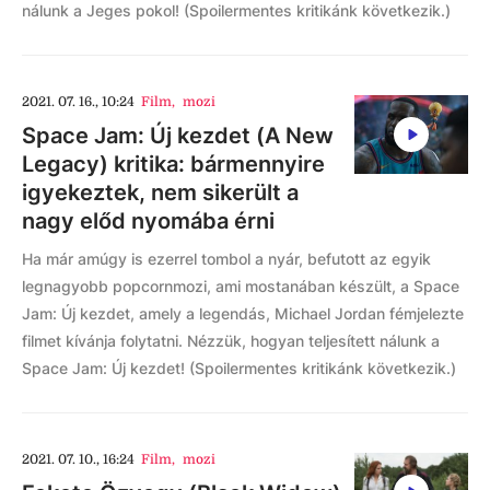
nálunk a Jeges pokol! (Spoilermentes kritikánk következik.)
2021. 07. 16., 10:24
Film
,
mozi
Space Jam: Új kezdet (A New
Legacy) kritika: bármennyire
igyekeztek, nem sikerült a
nagy előd nyomába érni
Ha már amúgy is ezerrel tombol a nyár, befutott az egyik
legnagyobb popcornmozi, ami mostanában készült, a Space
Jam: Új kezdet, amely a legendás, Michael Jordan fémjelezte
filmet kívánja folytatni. Nézzük, hogyan teljesített nálunk a
Space Jam: Új kezdet! (Spoilermentes kritikánk következik.)
2021. 07. 10., 16:24
Film
,
mozi