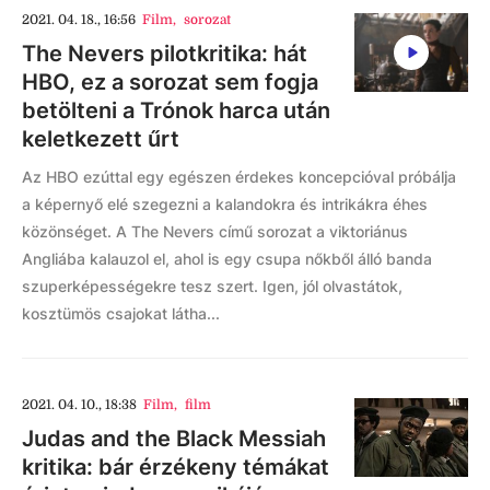
2021. 04. 18., 16:56
Film
,
sorozat
The Nevers pilotkritika: hát
HBO, ez a sorozat sem fogja
betölteni a Trónok harca után
keletkezett űrt
Az HBO ezúttal egy egészen érdekes koncepcióval próbálja
a képernyő elé szegezni a kalandokra és intrikákra éhes
közönséget. A The Nevers című sorozat a viktoriánus
Angliába kalauzol el, ahol is egy csupa nőkből álló banda
szuperképességekre tesz szert. Igen, jól olvastátok,
kosztümös csajokat látha...
2021. 04. 10., 18:38
Film
,
film
Judas and the Black Messiah
kritika: bár érzékeny témákat