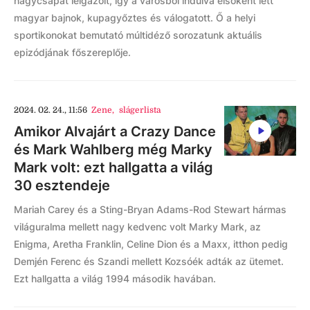
nagycsapat leigazolt, így a városból indulva elsőként lett
magyar bajnok, kupagyőztes és válogatott. Ő a helyi
sportikonokat bemutató múltidéző sorozatunk aktuális
epizódjának főszereplője.
2024. 02. 24., 11:56
Zene
,
slágerlista
Amikor Alvajárt a Crazy Dance
és Mark Wahlberg még Marky
Mark volt: ezt hallgatta a világ
30 esztendeje
Mariah Carey és a Sting-Bryan Adams-Rod Stewart hármas
világuralma mellett nagy kedvenc volt Marky Mark, az
Enigma, Aretha Franklin, Celine Dion és a Maxx, itthon pedig
Demjén Ferenc és Szandi mellett Kozsóék adták az ütemet.
Ezt hallgatta a világ 1994 második havában.