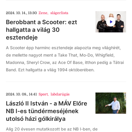
2024. 10. 14., 13:30
Zene
,
slágerlista
Berobbant a Scooter: ezt
hallgatta a világ 30
esztendeje
A Scooter épp harminc esztendeje alapozta meg világhírét,
de mellette nagyot ment a Take That, Mo-Do, Whigfield,
Madonna, Sheryl Crow, az Ace Of Base, itthon pedig a Tátrai
Band. Ezt hallgatta a világ 1994 októberében.
2024. 10. 08., 14:41
Sport
,
labdarúgás
László II István - a MÁV Előre
NB I-es tündérmeséjének
utolsó házi gólkirálya
Alig 20 évesen mutatkozott be az NB I-ben, de