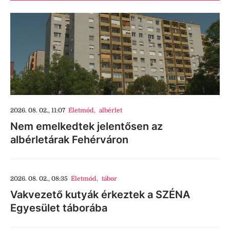
2026. 08. 02., 11:07
Életmód
,
albérlet
Nem emelkedtek jelentősen az
albérletárak Fehérváron
2026. 08. 02., 08:35
Életmód
,
tábor
Vakvezető kutyák érkeztek a SZÉNA
Egyesület táborába