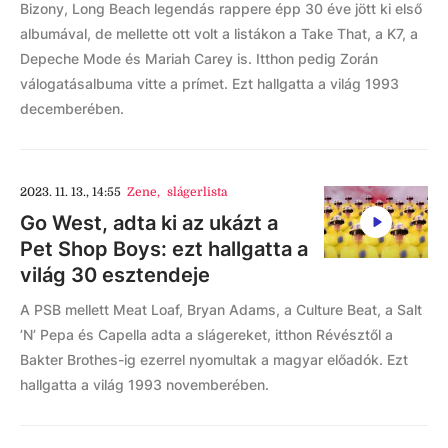
Bizony, Long Beach legendás rappere épp 30 éve jött ki első
albumával, de mellette ott volt a listákon a Take That, a K7, a
Depeche Mode és Mariah Carey is. Itthon pedig Zorán
válogatásalbuma vitte a prímet. Ezt hallgatta a világ 1993
decemberében.
2023. 11. 13., 14:55
Zene
,
slágerlista
Go West, adta ki az ukázt a
Pet Shop Boys: ezt hallgatta a
világ 30 esztendeje
A PSB mellett Meat Loaf, Bryan Adams, a Culture Beat, a Salt
’N’ Pepa és Capella adta a slágereket, itthon Révésztől a
Bakter Brothes-ig ezerrel nyomultak a magyar előadók. Ezt
hallgatta a világ 1993 novemberében.