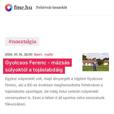
fmc.hu
Fehérvár összeköt
#nosztalgia
2024. 10. 16., 22:30
Sport
,
rugby
Gyolcsos Ferenc - mázsás
súlyoktól a tojáslabdáig
Egykor súlyemelő volt, majd átnyergelt a rögbire Gyolcsos
Ferenc, aki a 80-as években meghonosította Fehérváron a
tojáslabdás sportágat, de máig indul veterán súlyemelő
versenyeken is. Ezen a héten ő áll sportos retro sorozatunk
fókuszában.