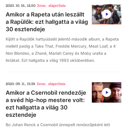
2023. 10. 16., 12:50
Zene
,
slágerlista
Amikor a Rapeta után leszállt
a Rapülők: ezt hallgatta a világ
30 esztendeje
Kijött a Rapülők hattyúdalát jelentő második album, a Rapeta
mellett pedig a Take That, Freddie Mercury, Meat Loaf, a 4
Non Blondes, a Zhané, Mariah Carey és Moby uralta a
listákat. Ezt hallgatta a világ 1993 októberében.
2023. 09. 11., 13:38
Zene
,
slágerlista
Amikor a Csernobil rendezője
a svéd hip-hop mestere volt:
ezt hallgatta a világ 30
esztendeje
Bo Johan Renck a Csernobil ünnepelt rendezőjeként lett