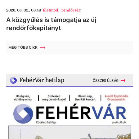
2026. 08. 02., 06:46
Életmód
,
rendőrség
A közgyűlés is támogatja az új
rendőrfőkapitányt
MÉG TÖBB CIKK
FehérVár hetilap
ÖSSZES ÚJSÁG