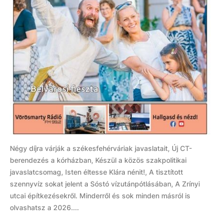
Négy díjra várják a székesfehérváriak javaslatait, Új CT-
berendezés a kórházban, Készül a közös szakpolitikai
javaslatcsomag, Isten éltesse Klára nénit!, A tisztított
szennyvíz sokat jelent a Sóstó vízutánpótlásában, A Zrínyi
utcai építkezésekről. Minderről és sok minden másról is
olvashatsz a 2026....