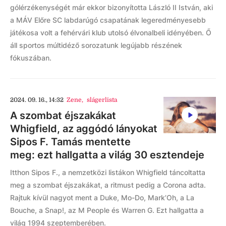
gólérzékenységét már ekkor bizonyította László II István, aki
a MÁV Előre SC labdarúgó csapatának legeredményesebb
játékosa volt a fehérvári klub utolsó élvonalbeli idényében. Ő
áll sportos múltidéző sorozatunk legújabb részének
fókuszában.
2024. 09. 16., 14:32
Zene
,
slágerlista
A szombat éjszakákat
Whigfield, az aggódó lányokat
Sipos F. Tamás mentette
meg: ezt hallgatta a világ 30 esztendeje
Itthon Sipos F., a nemzetközi listákon Whigfield táncoltatta
meg a szombat éjszakákat, a ritmust pedig a Corona adta.
Rajtuk kívül nagyot ment a Duke, Mo-Do, Mark’Oh, a La
Bouche, a Snap!, az M People és Warren G. Ezt hallgatta a
világ 1994 szeptemberében.