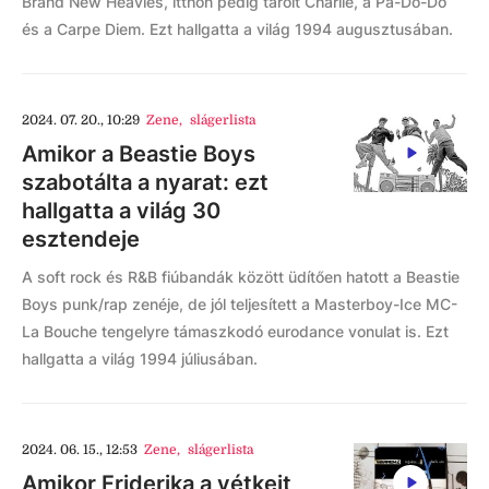
Brand New Heavies, itthon pedig tarolt Charlie, a Pa-Dö-Dő
és a Carpe Diem. Ezt hallgatta a világ 1994 augusztusában.
2024. 07. 20., 10:29
Zene
,
slágerlista
Amikor a Beastie Boys
szabotálta a nyarat: ezt
hallgatta a világ 30
esztendeje
A soft rock és R&B fiúbandák között üdítően hatott a Beastie
Boys punk/rap zenéje, de jól teljesített a Masterboy-Ice MC-
La Bouche tengelyre támaszkodó eurodance vonulat is. Ezt
hallgatta a világ 1994 júliusában.
2024. 06. 15., 12:53
Zene
,
slágerlista
Amikor Friderika a vétkeit,