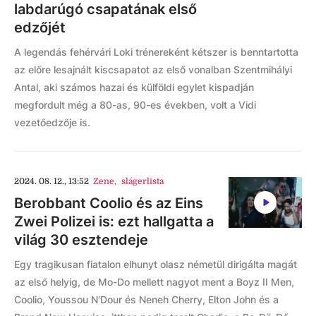
labdarúgó csapatának első
edzőjét
A legendás fehérvári Loki trénereként kétszer is benntartotta
az előre lesajnált kiscsapatot az első vonalban Szentmihályi
Antal, aki számos hazai és külföldi egylet kispadján
megfordult még a 80-as, 90-es években, volt a Vidi
vezetőedzője is.
2024. 08. 12., 13:52
Zene
,
slágerlista
Berobbant Coolio és az Eins
Zwei Polizei is: ezt hallgatta a
világ 30 esztendeje
Egy tragikusan fiatalon elhunyt olasz németül dirigálta magát
az első helyig, de Mo-Do mellett nagyot ment a Boyz II Men,
Coolio, Youssou N'Dour és Neneh Cherry, Elton John és a