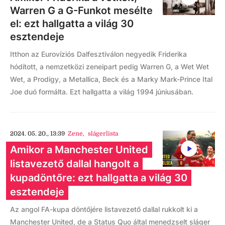
Warren G a G-Funkot mesélte
el: ezt hallgatta a világ 30
esztendeje
Itthon az Eurovíziós Dalfesztiválon negyedik Friderika
hódított, a nemzetközi zeneipart pedig Warren G, a Wet Wet
Wet, a Prodigy, a Metallica, Beck és a Marky Mark-Prince Ital
Joe duó formálta. Ezt hallgatta a világ 1994 júniusában.
2024. 05. 20., 13:39
Zene
,
slágerlista
Amikor a Manchester United
listavezető dallal hangolt a
kupadöntőre: ezt hallgatta a világ 30
esztendeje
Az angol FA-kupa döntőjére listavezető dallal rukkolt ki a
Manchester United, de a Status Quo által menedzselt sláger