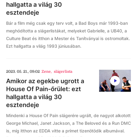
hallgatta a világ 30
esztendeje
Bár a film még csak egy terv volt, a Bad Boys már 1993-ban
meghódította a slágerlistákat, melyeket Gabrielle, a UB40, a
Culture Beat és itthon a Mester és Tanítványai is ostromoltak.
Ezt hallgatta a világ 1993 júniusában.
2023. 05. 21., 09:02
Zene
,
slágerlista
Amikor az egekbe ugrott a
House Of Pain-őrület: ezt
hallgatta a világ 30
esztendeje
Mindenki a House Of Pain slágerére ugrált, de nagyot alkotott
George Michael, Janet Jackson, a The Beloved és a Run DMC
is, míg itthon az EDDA vitte a prímet tizenötödik albumával.