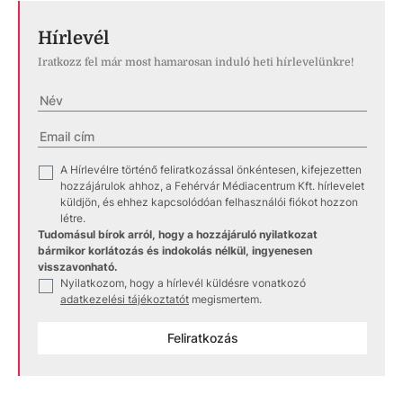
Hírlevél
Iratkozz fel már most hamarosan induló heti hírlevelünkre!
A Hírlevélre történő feliratkozással önkéntesen, kifejezetten
✓
hozzájárulok ahhoz, a Fehérvár Médiacentrum Kft. hírlevelet
küldjön, és ehhez kapcsolódóan felhasználói fiókot hozzon
létre.
Tudomásul bírok arról, hogy a hozzájáruló nyilatkozat
bármikor korlátozás és indokolás nélkül, ingyenesen
visszavonható.
Nyilatkozom, hogy a hírlevél küldésre vonatkozó
✓
adatkezelési tájékoztatót
megismertem.
Feliratkozás