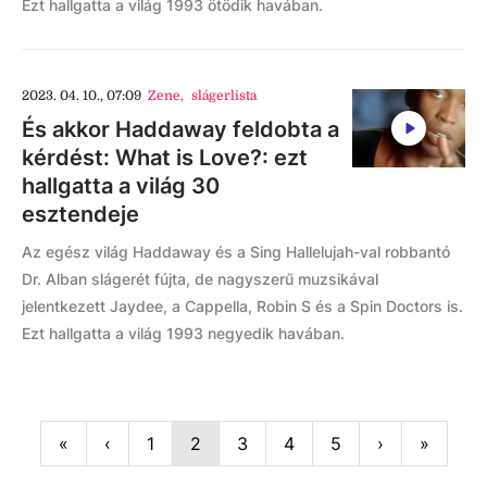
Ezt hallgatta a világ 1993 ötödik havában.
2023. 04. 10., 07:09
Zene
,
slágerlista
És akkor Haddaway feldobta a
kérdést: What is Love?: ezt
hallgatta a világ 30
esztendeje
Az egész világ Haddaway és a Sing Hallelujah-val robbantó
Dr. Alban slágerét fújta, de nagyszerű muzsikával
jelentkezett Jaydee, a Cappella, Robin S és a Spin Doctors is.
Ezt hallgatta a világ 1993 negyedik havában.
First
Previous
Next
Last
«
‹
1
2
3
4
5
›
»