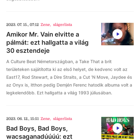
2023. 07. 15., 07:12
Zene
,
slágerlista
Amikor Mr. Vain elvitte a
pálmát: ezt hallgatta a világ
30 esztendeje
A Culture Beat Németországban, a Take That a brit
területeken sajátította ki az első helyet, de kedvenc volt az
East17, Rod Stewart, a Dire Straits, a Cut ’N Move, Jaydee és
az Onyx is, itthon pedig Demjén Ferenc hatodik albuma volt a
legkelendőbb. Ezt hallgatta a világ 1993 júliusában.
2023. 06. 12., 15:51
Zene
,
slágerlista
Bad Boys, Bad Boys,
wacsaganadúúúú: ezt