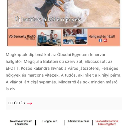
Megkapták diplomáikat az Óbudai Egyetem fehérvári
hallgatói, Megújul a Balatoni úti szervizút, Elbúcsúzott az
EFOTT, Közös kalandra hívnak a város játszóterei, Felséges
hölgyek és marcona vitézek, A tudós, aki rálelt a királyi párra,
A világot járt cigányprímás. Minderről és sok minden másról
is olv...
LETÖLTÉS