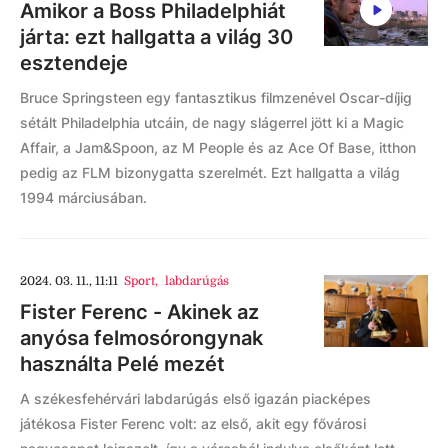
Amikor a Boss Philadelphiát
járta: ezt hallgatta a világ 30
esztendeje
Bruce Springsteen egy fantasztikus filmzenével Oscar-díjig
sétált Philadelphia utcáin, de nagy slágerrel jött ki a Magic
Affair, a Jam&Spoon, az M People és az Ace Of Base, itthon
pedig az FLM bizonygatta szerelmét. Ezt hallgatta a világ
1994 márciusában.
2024. 03. 11., 11:11
Sport
,
labdarúgás
Fister Ferenc - Akinek az
anyósa felmosórongynak
használta Pelé mezét
A székesfehérvári labdarúgás első igazán piacképes
játékosa Fister Ferenc volt: az első, akit egy fővárosi