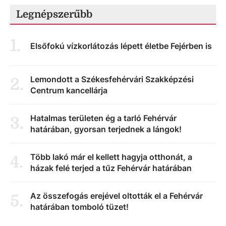
Legnépszerűbb
1
.
Elsőfokú vízkorlátozás lépett életbe Fejérben is
Lemondott a Székesfehérvári Szakképzési
2
.
Centrum kancellárja
Hatalmas területen ég a tarló Fehérvár
3
.
határában, gyorsan terjednek a lángok!
Több lakó már el kellett hagyja otthonát, a
4
.
házak felé terjed a tűz Fehérvár határában
Az összefogás erejével oltották el a Fehérvár
5
.
határában tomboló tüzet!