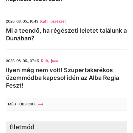
2026. 08. 05., 16:43
Kult
,
régészet
Mi a teendő, ha régészeti leletet találunk a
Dunában?
2026. 08. 05., 07:45
Kult
,
jazz
Ilyen még nem volt! Szupertakarékos
üzemmódba kapcsol idén az Alba Regia
Feszt!
MÉG TÖBB CIKK
Életmód