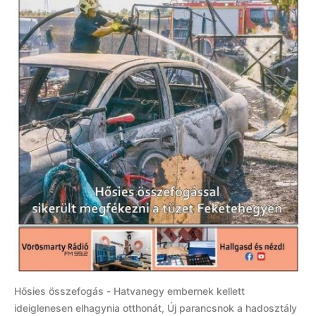
Hősies összefogás - Hatvanegy embernek kellett
ideiglenesen elhagynia otthonát, Új parancsnok a hadosztály