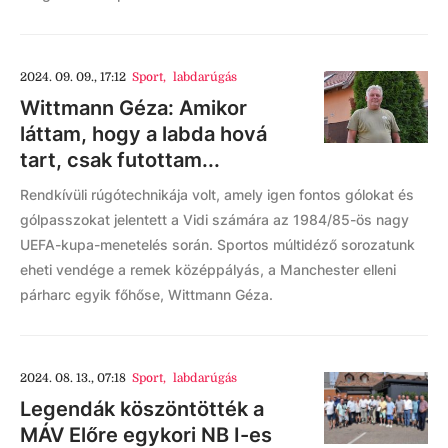
2024. 09. 09., 17:12
Sport
,
labdarúgás
Wittmann Géza: Amikor
láttam, hogy a labda hová
tart, csak futottam...
Rendkívüli rúgótechnikája volt, amely igen fontos gólokat és
gólpasszokat jelentett a Vidi számára az 1984/85-ös nagy
UEFA-kupa-menetelés során. Sportos múltidéző sorozatunk
eheti vendége a remek középpályás, a Manchester elleni
párharc egyik főhőse, Wittmann Géza.
2024. 08. 13., 07:18
Sport
,
labdarúgás
Legendák köszöntötték a
MÁV Előre egykori NB I-es